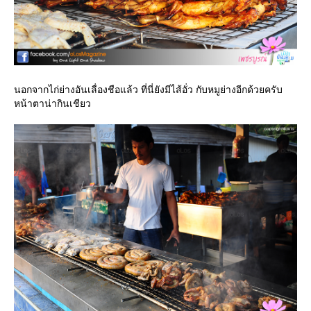
นอกจากไก่ย่างอันเลื่องชือแล้ว ที่นี่ยังมีไส้อั่ว กับหมูย่างอีกด้วยครับ
หน้าตาน่ากินเชียว