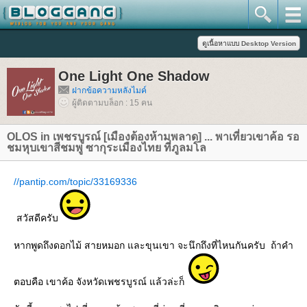
One Light One Shadow
ฝากข้อความหลังไมค์
ผู้ติดตามบล็อก : 15 คน
OLOS in เพชรบูรณ์ [เมืองต้องห้ามพลาด] ... พาเที่ยวเขาค้อ รอ
ชมหุบเขาสีชมพู ซากุระเมืองไทย ที่ภูลมโล
//pantip.com/topic/33169336
สวัสดีครับ
หากพูดถึงดอกไม้ สายหมอก และขุนเขา จะนึกถึงที่ไหนกันครับ ถ้าคำ
ตอบคือ เขาค้อ จังหวัดเพชรบูรณ์ แล้วล่ะก็