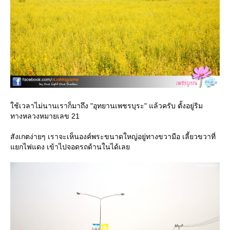
ช้เวลาไม่นานเราก็มาถึง "อุทยานเพชรบุระ" แล้วครับ ตั้งอยู่ริม
ทางหลวงหมายเลข 21
สังเกตง่ายๆ เราจะเห็นองค์พระขนาดใหญ่อยู่ทางขวามือ เลี้ยวขวาที่
กไฟแดง เข้าไปจอดรถด้านในได้เล