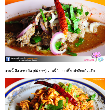
จานนี้ คือ ลาบเป็ด (60 บาท) จานนี้ก็ออกเปรี้ยวนำอีกแล้วครับ