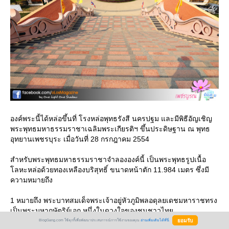
องค์พระนี้ได้หล่อขึ้นที่ โรงหล่อพุทธรังสี นครปฐม และมีพิธีอัญเชิญ
พระพุทธมหาธรรมราชาเฉลิมพระเกียรติฯ ขึ้นประดิษฐาน ณ พุทธ
อุทยานเพชรบุระ เมื่อวันที่ 28 กรกฎาคม 2554
สำหรับพระพุทธมหาธรรมราชาจำลององค์นี้ เป็นพระพุทธรูปเนื้อ
ลหะหล่อด้วยทองเหลืองบริสุทธิ์ ขนาดหน้าตัก 11.984 เมตร ซึ่งมี
ความหมายถึง
1 หมายถึง พระบาทสมเด็จพระเจ้าอยู่หัวภูมิพลอดุลยเดชมหาราชทรง
เป็นพระมหากษัตริย์เอก หนึ่งในดวงใจของชนชาวไท
1 หมายถึง พระพุทธมหาธรรมราชา ซึ่งมีเพียงองค์เดียวในโลก เป็น
BlogGang.com ใช้คุกกี้เพื่อพัฒนาประสบการณ์การใช้งานของคุณ
อ่านเพิ่มเติมได้ที่นี่