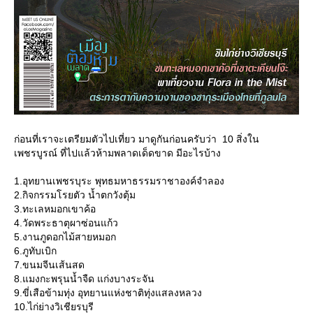
ก่อนที่เราจะเตรียมตัวไปเที่ยว มาดูกันก่อนครับว่า 10 สิ่งใน
เพชรบูรณ์ ที่ไปแล้วห้ามพลาดเด็ดขาด มีอะไรบ้าง
1.อุทยานเพชรบุระ พุทธมหาธรรมราชาองค์จำลอง
2.กิจกรรมโรยตัว น้ำตกวังตุ้ม
3.ทะเลหมอกเขาค้อ
4.วัดพระธาตุผาซ่อนแก้ว
5.งานภูดอกไม้สายหมอก
6.ภูทับเบิก
7.ขนมจีนเส้นสด
8.แมงกะพรุนน้ำจืด แก่งบางระจัน
9.ขี่เสือข้ามทุ่ง อุทยานแห่งชาติทุ่งแสลงหลวง
10.ไก่ย่างวิเชียรบุรี