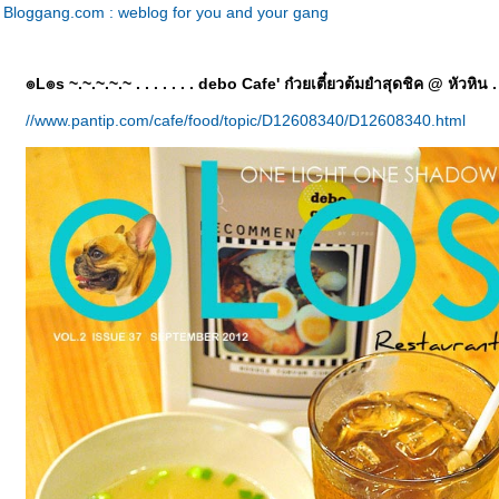
Bloggang.com : weblog for you and your gang
๏L๏s ~.~.~.~.~ . . . . . . . debo Cafe' ก๋วยเตี๋ยวต้มยำสุดชิค @ หัวหิน . 
//www.pantip.com/cafe/food/topic/D12608340/D12608340.html