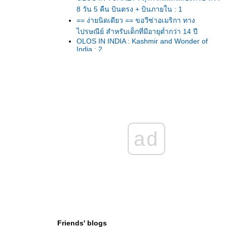
8 วัน 5 คืน บินตรง + บินภายใน : 1
== ง่ายนิดเดียว == ขอวีซ่าอเมริกา ทาง
ไปรษณีย์ สำหรับเด็กที่มีอายุต่ำกว่า 14 ปี
OLOS IN INDIA : Kashmir and Wonder of
India : 2
OLOS IN INDIA : Kashmir and Wonder of
India : 1
It’s Happened to be a closet. /23
สัมผัสมนต์เสน่ห์เมืองโบราณเฟิ่งหวง เสียวสุด
ทรวงบนทางเดินกระจกที่จางเจียเจี้ย กลับเบบเพ
ลียๆที่ฉางซา
OLOS in KORAT ... ไหว้พระ 9 วัด ในเมือง
คราช ... ขอพรรับปีใหม่ 2559
ad
สัมผัสความสุขของการพักผ่อน และอาหารชั้น
เลิศ ที่ Le Meridien Suvarnabhumi, Bangkok
Golf Resort & Spa
U.S.A.2015 ขับรถเที่ยว 8 อุทยานแห่งชาติใน
เวสท์อเมริกา เพลิดเพลินไปกับสีสันของดอกไม้
ป่าในฤดูร้อน - 3
U.S.A.2015 ขับรถเที่ยว 8 อุทยานแห่งชาติใน
เวสท์อเมริกา เพลิดเพลินไปกับสีสันของดอกไม้
Friends' blogs
ป่าในฤดูร้อน - 2