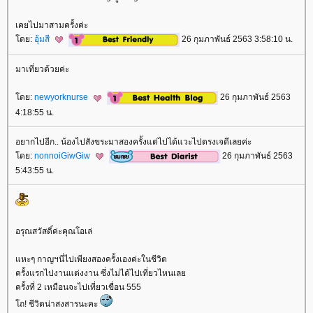
เคยไปมาสามครั้งค่ะ
ดย:
อุ้มสี
26 กุมภาพันธ์ 2563 3:58:10 น.
มาเที่ยวด้วยค่ะ
ดย:
newyorknurse
26 กุมภาพันธ์ 2563
4:18:55 น.
อยากไปอีก.. น้องไปสังขระมาสองครั้งแต่ไปได้แวะไปตรงเจดีเลยค่ะ
ดย:
nonnoiGiwGiw
26 กุมภาพันธ์ 2563
5:43:55 น.
อรุณสวัสดิ์ค่ะคุณโอเล่
หะๆ กาญฯนี่ไปเพียงสองครั้งเองค่ะในชีวิต
ครั้งแรกไปงานแต่งงาน ซึ่งไม่ได้ไปเที่ยวไหนเล
ครั้งที่ 2 เหมือนจะไปเที่ยวเขื่อน 555
ถ! ชีวิตน่าสงสารนะคะ