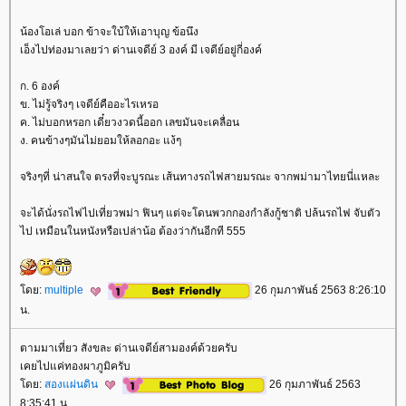
น้องโอเล่ บอก ข้าจะใบ้ให้เอาบุญ ข้อนึง
เอ็งไปท่องมาเลยว่า ด่านเจดีย์ 3 องค์ มี เจดีย์อยู่กี่องค์
ก. 6 องค์
ข. ไม่รู้จริงๆ เจดีย์คืออะไรเหรอ
ค. ไม่บอกหรอก เดี๋ยวงวดนี้ออก เลขมันจะเคลื่อน
ง. คนข้างๆมันไม่ยอมให้ลอกอะ แง้ๆ
จริงๆที่ น่าสนใจ ตรงที่จะบูรณะ เส้นทางรถไฟสายมรณะ จากพม่ามาไทยนี่แหละ
จะได้นั่งรถไฟไปเที่ยวพม่า ฟินๆ แต่จะโดนพวกกองกำลังกู้ชาติ ปล้นรถไฟ จับตัว
ไป เหมือนในหนังหรือเปล่าน้อ ต้องว่ากันอีกที 555
ดย:
multiple
26 กุมภาพันธ์ 2563 8:26:10
น.
ตามมาเที่ยว สังขละ ด่านเจดีย์สามองค์ด้วยครับ
เคยไปแค่ทองผาภูมิครับ
ดย:
สองแผ่นดิน
26 กุมภาพันธ์ 2563
8:35:41 น.