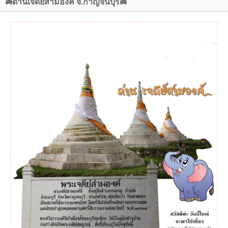
🚘ด่านเจดีย์สามองค์ จ.กาญจนบุรี🚘