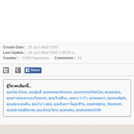
Create Date :
25 กุมภาพันธ์ 2563
Last Update :
26 กุมภาพันธ์ 2563 1:39:42 น.
Counter :
2189 Pageviews.
Comments :
18
ผู้โหวตบล็อกนี้...
คุณSai Eeuu
,
คุณอุ้มสี
,
คุณnewyorknurse
,
คุณnonnoiGiwGiw
,
คุณtanjira
,
คุณสายหมอกและก้อนเมฆ
,
คุณเริงฤดีนะ
,
คุณกะว่าก๋า
,
คุณหอมกร
,
คุณmultiple
,
คุณสองแผ่นดิน
,
คุณTui Laksi
,
คุณจันทราน็อคเทิร์น
,
คุณInsignia_Museum
,
คุณtuk-tuk@korat
,
คุณJinnyTent
,
คุณhaiku
,
คุณKavanich96