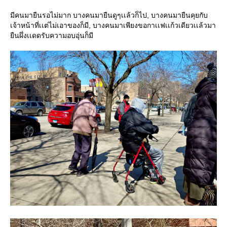
มีคนมายืนรอไม่มาก บางคนมายืนดูๆเเล้วก็ไป, บางคนมายืนคุยกับ
เจ้าหน้าที่เเต่ไม่เอาของก็มี, บางคนมาเพียงขอกาเเฟเเก้วเดียวเเล้วมา
ยืนผึ่งเเดดรับความอบอุ่นก็มี