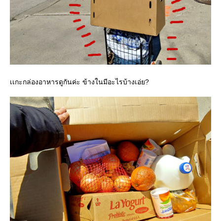
เเกะกล่องอาหารดูกันค่ะ ข้างในมีอะไรบ้างเอ่ย?