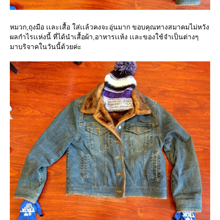
หมวก,ถุงมือ เเละเสื้อ ใส่เเล้วคงจะอุ่นมาก ขอบคุณทางสมาคมไม่หวัง
ผลกำไรเเห่งนี้ ที่ได้นำเสื้อผ้า,อาหารเเห้ง เเละของใช้จำเป็นต่างๆ
มาบริจาคในวันนี้ด้วยค่ะ