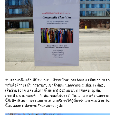
วันเเจกมาถึงเเล้ว มีป้ายมาเเปะที่รั้วหน้าสนามเด็กเล่น เขียนว่า "เเจก
ฟรี!เสื้อผ้า" เราก็มารอรับกับเขาด้วยค่ะ นอกจากจะมีเสื้อผ้า (มือ2 ,
เสื้อผ้าบริจาค เเละเสื้อผ้าที่ใช้เเล้ว) ยังมีหมวก, ผ้าพันคอ, ถุงมือ,
กระเป๋า, นม, รองเท้า, ผ้าห่ม, ของใช้ประจำวัน, อาหารแห้ง นอกจาก
นี้ยังมีซุปร้อนๆ, ชา เเละกาเเฟ มาบริการให้ผู้ที่มารับเเจกของด้วย วัน
นี้เเดดออก เเต่อากาศยังคงหนาวอยู่ค่ะ