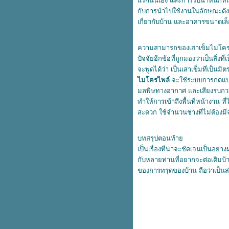
รกนั่นเอง และการรับน้ำหนักที่ถื
เสาเข็มไอหรือเสาเข็มรูปตัวไอ เสา
กับการนำไปใช้งานในลักษณะดังก
เข็มที่ทั้งทนทั้งถูก
เกี่ยวกับบ้าน และอาคารขนาดเล
มิติที่ครบวงจร สำหรับการใช้งาน
ขอบคันหินสำเร็จรูป
ความสามารถของเสาเข็มไมโครไพ
เสารั้วอัดแรง เสารั้วสำหรับพื้นที่
ปัจจัยอีกข้อที่ถูกมองว่าเป็นสิ่
การเกษตรและอีกหลากหลา
จะพูดได้ว่า เป็นเสาเข็มที่เป็นม
ประโยชน์ใช้สอ
ไมโครไพล์
จะใช้ระบบการกดแบบไฮ
ตกแต่งสวยด้วยงบหลักร้อย แต่วิวที่
มลพิษทางอากาศ และเสียงรบกวนจ
ได้เป็นหลักล้าน เมื่อใช้ขอบคันหิน
ทำให้การเข้าถึงพื้นที่หน้างาน ท
สำเร็จรูป
สะดวก ใช้จำนวนช่างที่ไม่ต้องมี
ขอบคันหินสำเร็จรูป กับมุมสวยๆ
นสวนของทุกบ้าน
เสาเข็มไมโครไพล์กับรูปแบบของ
บทสรุปตอนท้า
การนำไปใช้งานที่นิยมในยุคนี้
เป็นเรื่องที่น่าจะชัดเจนเป็นอย่
ส่วนต่อเติมของทุกบ้าน จำเป็นต้อง
กับหลายท่านที่อยากจะต่อเติมบ้
ช้เสาเข็มไมโครไพล์ เพื่อตัดปัญหา
ของการทรุดของบ้าน ถือว่าเป็นส
การทรุดตัว
การกั้นเขตแดน หรือทำแนวรั้วด้ว
ลวดตาข่ายถัก
การใช้งานอย่างเอนกประสงค์ของ
ลวดตาข่ายถัก