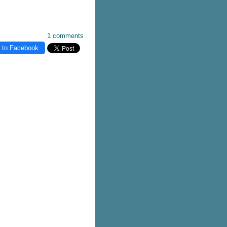
1 comments
 to Facebook
ชั้น
FaceTite
AccuTite
Hifu
Super Hifu
มาส์กหน้า
ตาสองชั้น
ทำตาสองชั้น
ศัลยกรรมตาสองชั้น
ฟิลเลอร์
ดำ
Picocare 450 Laser
ร้อยไหม
ร้อยไหมคืออะไร
Lenisna
JUVELOOK
สารเติมเต็ม
REVIVE
BELOTERO
g Elite
CoolSculpting
สลายไขมันด้วยความเย็น
สลายไขมัน
BodyTite
ดูดไขมัน
Emsculpt
สร้างกล้ามเนื้อ