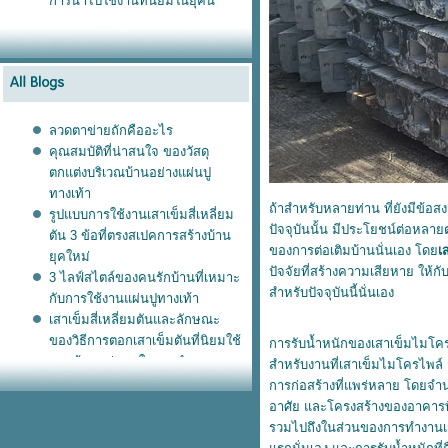
การนำไปใช้งานที่นิยมในยุคนี้
ลวดตาข่ายถักคืออะไร
คุณสมบัติที่น่าสนใจ ของวัสดุ
ตกแต่งบริเวณบ้านอย่างแผ่นปู
ทางเท้า
ถ้าสำหรับหลายท่าน ที่ยังมีข้อส
รูปแบบการใช้งานเสาเข็มสี่เหลี่ยม
ปัจจุบันนั้น มีประโยชน์ต่อหล
ตัน 3 ข้อที่ตรงสเปคการสร้างบ้าน
ของการต่อเติมบ้านนั่นเอง โด
เ
ุคใหม่
ปัจจัยที่สร้างความเสียหาย ให้
3 ไลฟ์สไตล์ของคนรักบ้านที่เหมาะ
สำหรับปัจจุบันนี้นั่นเอง
กับการใช้งานแผ่นปูทางเท้า
เสาเข็มสี่เหลี่ยมตันและลักษณะ
ของวิธีการตอกเสาเข็มตันที่นิยมใช้
การรับน้ำหนักของเสาเข็มไมโค
รวมข้อมูลน่าสนใจของกำแพง
สำหรับงานที่เสาเข็มไมโครไพล์ ส
สำเร็จรูป ที่เป็นที่นิยมแพร่หลายใน
การก่อสร้างที่แพร่หลาย โดยจ
ทุกบ้านของยุคนี้
อาศัย และโครงสร้างของอาคารที่
ทำไมยุคนี้ จึงมีความนิยม ใช้งาน
รวมไปถึงในส่วนของการทำงานเกี่ย
เสาเข็มไมโครไพล์