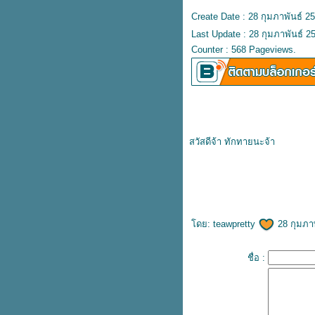
คงความสวยงามของบล็อคปูพื้น
Create Date : 28 กุมภาพันธ์ 2
ด้วยขอบคันหินสำเร็จรูป
Last Update : 28 กุมภาพันธ์ 2
ปูพื้นทุกรูปแบบ จบงานด้วยแผ่นปู
Counter : 568 Pageviews.
ทางเท้า
นวัตกรรมใหม่ของงานฐานราก
ที่มาพร้อมกับแบบหล่อฟุตติ้ง
สำเร็จรูป
กฏระเบียบของเสาไฟฟ้าและระยะ
ห่างระหว่างสิ่งปลูกสร้าง
มิติใหม่ของการสร้างรั้วบ้าน ด้วยรั้ว
สวัสดีจ้า ทักทายนะจ้า
rassapoom
rassapoom clinic
สำเร็จรูป
สะโพก
ฟิลเลอร์เสริมสะโพก
ฉีดฟิลเลอร์สะโพก
ฉีดฟิลเลอร์เสริมสะโพก
Morpheus
Morpheus Pro
กกระชับผิว
เสาเข็มสี่เหลี่ยมตันวัสดุที่สำคัญของ
REVIVE
Rejuran
Gouri
คอลลาเจน
กระตุ้นคอลลาเจน
Juvederm
Juvederm Volite
New Juvederm Volite
ลดไขมัน
สอนฉีดโปรแกรมฟิลเลอร์
สอนฉีดฟิลเลอร์
ฉีดฟิลเลอร์
ห้ใจ
สุขภาพ
ฐานราก
เสาเข็มสี่เหลี่ยมตัน เสาเข็ม
คอนกรีตเสริมเหล็กมาตรฐาน มอก.
ดย:
teawpretty
28 กุมภาพ
กำแพงสำเร็จรูป คุ้มกว่า ติดตั้ง
สะดวกกว่า
ชื่อ :
งานฐานรากและเสาเข็มไอ ตัวแปร
คุณภาพงานก่อสร้าง
บ้านริมแม่น้ำหรือพื้นที่ก่อสร้างใน
สภาวะดินต่างระดับ กับการใช้งาน