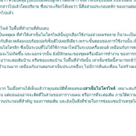
อว่า ครอบคลุมรูปแบบของสิ่งปลูกสร้างดังกล่าว จึงทำให้ปัจจุบันนี้เสาเข็มชนิดนี้ ไ
ล่าวไปแล้วโดยปริยาย ซึ่งน่าจะเรียกได้เลยว่า นี่คือส่วนประกอบหลัก ของงานต
็กไปแล้ว
ล์ ในพื้นที่ทำงานที่คับแคบ
งที่เป็นเหตุผล ที่ทำให้เสาเข็มไมโครไพล์นั้นถูกเลือกใช้งานอย่างแพร่หลาย ก็น่าจะ
ิตรกับสิ่งแวดล้อมแบบร้อยเปอร์เซ็นต์ไปเลยทีเดียว เพราะขั้นตอนของการใช้งานนั้น เ
โดรลิก ซึ่งเป็นระบบที่ไม่ได้ใช้การเผาไหม้ในระบบเครื่องยนต์ เหมือนกับการตอ
ะไม่เกิดขึ้น และนอกจากนั้น ยังมีลักษณะของชุดเครื่องมีอการทำงาน ของการกดเส
ี่ไม่ว่าจะต่อเติมบ้าน หรือซ่อมแซมบ้าน ในพื้นที่จำกัดนั้น เสาเข็มชนิดนี้สามารถเข
จำนวนมาก เหมือนกับงานตอกเสาเข็มประเภทอื่นๆ ไม่มีการสั่นสะเทือน ไม่สร้างผลเส
างมาก ในเมื่อท่านได้เห็นแล้วว่าคุณสมบัติทั้งหมดของ
เสาเข็มไมโครไพล์
เหมาะสมกับ
าน แต่แน่นอนอาจจะติดที่ในส่วนของการวางแผน หรือการที่จะต่อเติม ภายใต้ความป
่วนประกอบที่สำคัญ ของการต่อเติม และยังเป็นสิ่งที่ช่วยในการซ่อมแซมบ้านทรุดไ