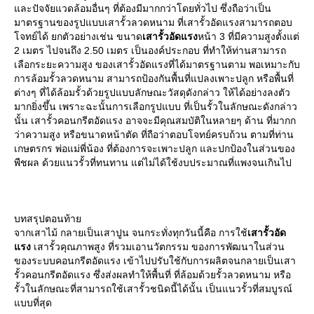
และปัจจัยแวดล้อมอื่นๆ ที่ต้องมีมากกว่าโดยทั่วไป ซึ่งถือว่าเป็น
มาตรฐานของรูปแบบเสารั้วลวดหนาม ที่เสารั้วอัดแรงสามารถตอบ
โจทย์ได้ ยกตัวอย่างเช่น ขนาด
เสารั้วอัดแรง
หน้า 3 ที่มีความสูงตั้งแต่
2 เมตร ไปจนถึง 2.50 เมตร เป็นองค์ประกอบ ที่ทำให้ท่านสามารถ
เลือกระยะความสูง ของเสารั้วอัดแรงที่ได้มาตรฐานตาม พอเหมาะกับ
การล้อมรั้วลวดหนาม สามารถป้องกันพื้นที่แปลงเพาะปลูก หรือพื้นที่
ต่างๆ ที่ได้ล้อมรั้วด้วยรูปแบบลักษณะวัสดุดังกล่าว ให้ได้อย่างลงตัว
มากยิ่งขึ้น เพราะฉะนั้นการเลือกรูปแบบ ที่เป็นรั้วในลักษณะดังกล่าว
นั้น เสารั้วคอนกรีตอัดแรง อาจจะมีคุณสมบัติในหลายๆ ด้าน ที่มากก
ว่าความสูง หรือขนาดหน้าตัด ที่ถือว่าตอบโจทย์ครบถ้วน ตามที่ท่าน
เกษตรกร พ่อแม่พี่น้อง ที่ต้องการจะเพาะปลูก และปกป้องในส่วนของ
พืชผล ด้วยแนวรั้วที่ทนทาน แต่ไม่ได้ใช้งบประมาณที่แพงจนเกินไป
บทสรุปตอนท้าย
จากเสาไม้ กลายเป็นเสาปูน จนกระทั่งทุกวันนี้คือ การใช้
เสารั้วอัด
แรง
เสารั้วคุณภาพสูง ที่รวมเอานวัตกรรม ของการพัฒนาในส่วน
ของระบบคอนกรีตอัดแรง เข้าไปปรับใช้กับการผลิตจนกลายเป็นเสา
รั้วคอนกรีตอัดแรง ซึ่งส่งผลทำให้พื้นที่ ที่ล้อมด้วยรั้วลวดหนาม หรือ
รั้วในลักษณะที่สามารถใช้เสารั้วชนิดนี้ได้นั้น เป็นแนวรั้วที่สมบูรณ์
แบบที่สุด