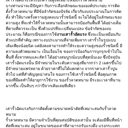
เสารั้วอัดแรงให้ระยะความสูงที่เหมาะสมแก่รั้วลวดหนาม
บางท่านน่าจะมีปัญหา กับการเลือกลักษณะขององค์ประกอบ การติด
ตั้งรั้วลวดหนาม ที่มีข้อจำกัดของปัจจัย เกี่ยวกับงบประมาณในการติด
ตั้ง ทำให้บางครั้งความสูงคงแนวรั้วชนิดนี้ จะไม่ได้อยู่ในลักษณะของ
ความสูง ที่จะทำให้รั้วลวดหนามนั้นสามารถป้องกันพื้นที่ ได้อย่างเต็ม
ที่ตามที่ควรจะเป็น ซึ่งตัวแปรที่จะเปลี่ยนแปลง ข้อจำกัดของงบ
ประมาณ ก็คือกรณีของการใช้
งานเสารั้วอัดแรง
ซึ่งจะเป็นเหมือนกับ
ตัวแปรที่สำคัญ เพราะงบประมาณที่จ่ายเพิ่มจาก เสารั้วในรูปแบบ
เดิมเพียงน้อยนิด แต่ยังคงสามารถทำให้ระยะความสูงของรั้วชนิดนี้ มี
ความลงตัวพอเหมาะ เป็นเงื่อนไข ของการป้องกันการบุกรุกเข้าไปใน
พื้นที่ ทั้งจากคนและสัตว์ ได้อย่างสมบูรณ์แบบที่สุดนั่นเอง ซึ่งปัจจุบัน
เสารั้วอัดแรงนั้น มีจำหน่ายในระดับความสูงที่มากกว่า 2 เมตรขึ้นไป
มีจำหน่ายแพร่หลาย ด้วยราคาที่ไม่ได้แตกต่าง จากราคาเสารั้วปูน
ทั่วไป แต่ที่สำคัญจุดน่าสนใจ ของการใช้เสารั้วชนิดนี้ คือคุณภาพ
ของที่มีผลทำให้อายุการใช้งาน ของรั้วลวดหนาม มีระยะเวลาที่นาน
มากขึ้น เป็นสิบๆ กว่าปีจากเดิมเลยทีเดียว
เสารั้วอัดแรงกับการติดตั้งตามขนาดหน้าตัดที่เหมาะสมกับรั้วลวด
หนาม
รั้วลวดหนาม มีความจำเป็นที่คุณสมบัติของเสานั้น จะต้องมีพื้นที่หน้า
ตัดที่เหมาะสม อยู่ในขนาดของเสาที่สามารถรับแรงดึง แรงกระแทก