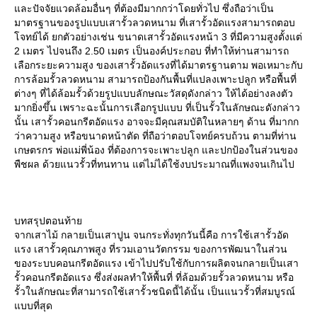
และปัจจัยแวดล้อมอื่นๆ ที่ต้องมีมากกว่าโดยทั่วไป ซึ่งถือว่าเป็น
มาตรฐานของรูปแบบเสารั้วลวดหนาม ที่เสารั้วอัดแรงสามารถตอบ
โจทย์ได้ ยกตัวอย่างเช่น ขนาดเสารั้วอัดแรงหน้า 3 ที่มีความสูงตั้งแต่
2 เมตร ไปจนถึง 2.50 เมตร เป็นองค์ประกอบ ที่ทำให้ท่านสามารถ
เลือกระยะความสูง ของเสารั้วอัดแรงที่ได้มาตรฐานตาม พอเหมาะกับ
การล้อมรั้วลวดหนาม สามารถป้องกันพื้นที่แปลงเพาะปลูก หรือพื้นที่
ต่างๆ ที่ได้ล้อมรั้วด้วยรูปแบบลักษณะวัสดุดังกล่าว ให้ได้อย่างลงตัว
มากยิ่งขึ้น เพราะฉะนั้นการเลือกรูปแบบ ที่เป็นรั้วในลักษณะดังกล่าว
นั้น เสารั้วคอนกรีตอัดแรง อาจจะมีคุณสมบัติในหลายๆ ด้าน ที่มากก
ว่าความสูง หรือขนาดหน้าตัด ที่ถือว่าตอบโจทย์ครบถ้วน ตามที่ท่าน
เกษตรกร พ่อแม่พี่น้อง ที่ต้องการจะเพาะปลูก และปกป้องในส่วนของ
พืชผล ด้วยแนวรั้วที่ทนทาน แต่ไม่ได้ใช้งบประมาณที่แพงจนเกินไป
บทสรุปตอนท้าย
จากเสาไม้ กลายเป็นเสาปูน จนกระทั่งทุกวันนี้คือ การใช้เสารั้วอัด
แรง เสารั้วคุณภาพสูง ที่รวมเอานวัตกรรม ของการพัฒนาในส่วน
ของระบบคอนกรีตอัดแรง เข้าไปปรับใช้กับการผลิตจนกลายเป็นเสา
รั้วคอนกรีตอัดแรง ซึ่งส่งผลทำให้พื้นที่ ที่ล้อมด้วยรั้วลวดหนาม หรือ
รั้วในลักษณะที่สามารถใช้เสารั้วชนิดนี้ได้นั้น เป็นแนวรั้วที่สมบูรณ์
แบบที่สุด