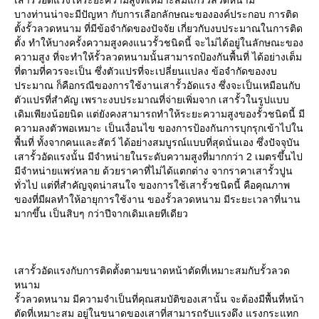
เสารั้วอัดแรงให้ระยะความสูงที่เหมาะสมแก่รั้วลวดหนาม
บางท่านน่าจะมีปัญหา กับการเลือกลักษณะขององค์ประกอบ การติด
ตั้งรั้วลวดหนาม ที่มีข้อจำกัดของปัจจัย เกี่ยวกับงบประมาณในการติด
ตั้ง ทำให้บางครั้งความสูงคงแนวรั้วชนิดนี้ จะไม่ได้อยู่ในลักษณะของ
ความสูง ที่จะทำให้รั้วลวดหนามนั้นสามารถป้องกันพื้นที่ ได้อย่างเต็ม
ที่ตามที่ควรจะเป็น ซึ่งตัวแปรที่จะเปลี่ยนแปลง ข้อจำกัดของงบ
ประมาณ ก็คือกรณีของการใช้งานเสารั้วอัดแรง ซึ่งจะเป็นเหมือนกับ
ตัวแปรที่สำคัญ เพราะงบประมาณที่จ่ายเพิ่มจาก เสารั้วในรูปแบบ
เดิมเพียงน้อยนิด แต่ยังคงสามารถทำให้ระยะความสูงของรั้วชนิดนี้ มี
ความลงตัวพอเหมาะ เป็นเงื่อนไข ของการป้องกันการบุกรุกเข้าไปใน
พื้นที่ ทั้งจากคนและสัตว์ ได้อย่างสมบูรณ์แบบที่สุดนั่นเอง ซึ่งปัจจุบัน
เสารั้วอัดแรงนั้น มีจำหน่ายในระดับความสูงที่มากกว่า 2 เมตรขึ้นไป
มีจำหน่ายแพร่หลาย ด้วยราคาที่ไม่ได้แตกต่าง จากราคาเสารั้วปูน
ทั่วไป แต่ที่สำคัญจุดน่าสนใจ ของการใช้เสารั้วชนิดนี้ คือคุณภาพ
ของที่มีผลทำให้อายุการใช้งาน ของรั้วลวดหนาม มีระยะเวลาที่นาน
มากขึ้น เป็นสิบๆ กว่าปีจากเดิมเลยทีเดียว
เสารั้วอัดแรงกับการติดตั้งตามขนาดหน้าตัดที่เหมาะสมกับรั้วลวด
หนาม
รั้วลวดหนาม มีความจำเป็นที่คุณสมบัติของเสานั้น จะต้องมีพื้นที่หน้า
ตัดที่เหมาะสม อยู่ในขนาดของเสาที่สามารถรับแรงดึง แรงกระแทก