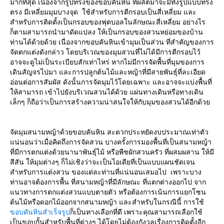
มากที่สุด เนื่องจากรูปทรงของขอบคันหิน ที่ผลิตมาจะมีทั้งรูปแบบทรง
ตรง มีเหลี่ยมมุมบางจุด ใช้สำหรับการตีกรอบเป็นสี่เหลี่ยม และ
สำหรับการติดตั้งเป็นกรอบของฟุตบอลในลักษณะสี่เหลี่ยม อย่างไร
ก็ตามสามารถนำมาดัดแปลง ให้เป็นกรอบของสวนหย่อมของบ้าน
ท่านได้ด้วยด้วย เนื่องจากขอบคันหินเข้ามุมเป็นส่วน ที่สำคัญของการ
จัดตกแต่งดังกล่าว โดยบริเวณของมุมสวนที่ไม่ได้มีการตีกรอบไว้
อาจจะดูไม่เป็นระเบียบสักเท่าไหร่ หากไม่มีการจัดพื้นที่มุมของการ
เดินสัญจรไปมา และการปลูกต้นไม้และหญ้าที่มีสายพันธุ์ที่ละเอียด
อ่อนต่อการสัมผัส ดังนั้นการจัดมุมไว้โดยเฉพาะ และอาจจะแบ่งพื้นที่
ให้สามารถ เข้าไปยังบริเวณสวนได้ด้วย แผ่นทางเดินหรือทางเดิน
เล็กๆ ก็ถือว่าเป็นการสร้างความน่าสนใจให้กับมุมของสวนได้อีกด้วย
จัดมุมสนามหญ้าด้วยขอบคันหิน สะดวกประหยัดงบประมาณเท่าตัว
แน่นอนว่าเมื่อคิดถึงการจัดสวน บางครั้งการมองพื้นที่เป็นสนามหญ้า
ที่มีการตกแต่งด้วยนานาพันธุ์ไม้ หรือพืชผักสวนครัว ที่ผสมผสาน ให้มี
สีสัน ให้มุมต่างๆ ก็ไม่เชิงว่าจะเป็นไอเดียที่เป็นแบบแผนชัดเจน
สำหรับการแต่งสวน ของแต่ละท่านที่แน่นอนเสมอไป เพราะบาง
ท่านอาจต้องการพื้น ที่สนามหญ้าที่มีลักษณะ ที่แตกต่างออกไป จาก
แนวทางการตกแต่งสวนแบบตายตัว หรือต้องการเน้นการแยกโซน
ต้นไม้หรือดอกไม้ออกจากสนามหญ้า และสำหรับในกรณีนี้ การใช้
ขอบคันหินสำเร็จรูป
ก็เป็นทางเลือกที่ดี เพราะคุณสามารถเลือกใช้
เป็นขอบกั้นสำหรับพื้นที่ต่างๆ ได้โดยไม่ต้องกังวลเรื่องการติดตั้งอีก