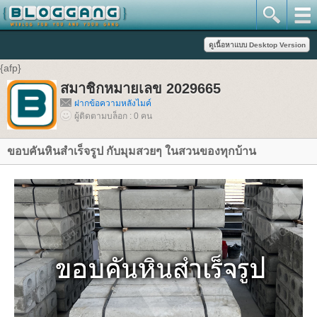
{afp}
สมาชิกหมายเลข 2029665
ฝากข้อความหลังไมค์
ผู้ติดตามบล็อก : 0 คน
ขอบคันหินสำเร็จรูป กับมุมสวยๆ ในสวนของทุกบ้าน