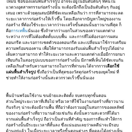
ใหม่นี้ ชื่อของแผ่นพื้นสำเร็จรูป อาจจะอยู่ในอันดับต้นๆ ที่คนใน
แวดวงอุตสาหกรรมก่อสร้างนั้น จะต้องนึกถึงเป็นอันดับต้นๆ กันอยู่
เสมอ เพราะด้วยคุณสมบัติที่ชัดเจนเหลือเกินว่า การที่สามารถจะลด
ระยะเวลาการก่อสร้างให้เร็วขึ้น โดยเลือกจากปัญหาใหญ่ของงาน
ก่อสร้าง ที่ต้องใช้ระยะเวลากว่าจะเสร็จขั้นตอนนั้นยาวนานที่สุด ก็
คือ
การเทพื้น
นั่นเอง ซึ่งถ้าหากว่าแยกในส่วนของความแตกต่าง
ระหว่าง การที่ไม่ต้องติดตั้บแบบพื้น และการที่ไม่ต้องรอการผสม
คอนกรีต และรอการเซตตัวของคอนกรีต และเปลี่ยนมาใช้การเตรียม
ความพร้อมของคาน เพื่อให้สามารถรองรับแผ่นพื้นสำเร็จรูปได้อย่าง
เต็มความสามารถ ทำให้ระยะเวลาและความแตกต่างเมื่อมีการยกมา
เทียบกันในสองรูปแบบของการก่อสร้างนั้น มีภาพที่เห็นได้ชัดเจนกัน
เหลือเกินสำหรับความสามารถในการที่ท่านจะได้จากการ
เลือกใช้
แผ่นพื้นสำเร็จรูป
ซึ่งถือว่าเป็นที่สุดของวัสดุก่อสร้างของยุคใหม่ ที่
ช่วยทำให้งานก่อสร้างนั้นสะดวกรวดเร็วขึ้นนั่นเอง
พื้นบ้านพร้อมใช้งาน ขนย้ายและติดตั้ง จบครบทุกขั้นตอน
ส่วนใหญ่ระยะเวลาที่เสียไป หรือเวลาที่ใช้ในงานก่อสร้างที่ยาวนาน
กันจริงๆ น่าจะต้องมีงานพื้น ที่ถือว่าต้องรวมอยู่ในสมการของผลลัพธ์
ของงานก่อสร้างที่ยาวนานด้วยเช่นกัน ดังนั้นความสะดวกที่ได้มา
จากแผ่นพื้นสำเร็จรูป ถือว่าเป็นส่วนที่สำคัญ ของการที่จะทำให้การ
ก่อสร้างนั้นมีระยะเวลาที่สั้นลง ซึ่งแน่นอนเลยว่าผลดีน่าจะมีรอบ
ด้านอยู่แล้ว ในเมื่อระยะเวลาหรือขั้นตอนต่างๆ ที่ลดลงได้อย่างเห็น