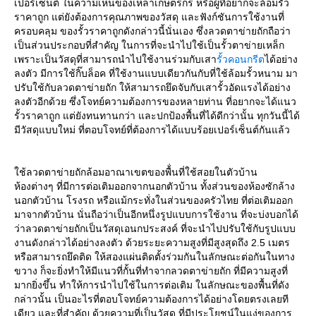
เปอร์เซ็นต์ ในความเห็นของเหล่าเกษตรกร หรือผู้ที่อยากจะล้อมรั้ว
ราคาถูก แต่ยังต้องการคุณภาพของวัสดุ และฟังก์ชันการใช้งานที่
ครอบคลุม ของรั้วราคาถูกดังกล่าวนี้นั่นเอง ซึ่งลวดตาข่ายถักถือว่า
เป็นส่วนประกอบที่สำคัญ ในการที่จะนำไปใช้เป็นรั้วตาข่ายเหล็ก
เพราะเป็นวัสดุที่สามารถนำไปใช้งานร่วมกับเสา
รั้วคอนกรีต
ได้อย่าง
ลงตัว มีการใช้กิ๊บล็อค ที่ใช้งานแบบเดียวกันกับที่ใช้ล้อมรั้วหนาม มา
ปรับใช้กับลวดตาข่ายถัก ให้สามารถยึดจับกับเสารั้วอัดแรงได้อย่าง
ลงตัวอีกด้วย ซึ่งโจทย์ความต้องการของหลายท่าน ที่อยากจะได้แนว
รั้วราคาถูก แต่ยังทนทานกว่า และปกป้องพื้นที่ได้ดีกว่านั้น ทุกวันนี้ได้
มีวัสดุแบบใหม่ ที่ตอบโจทย์ที่ต้องการได้แบบร้อยเปอร์เซ็นต์กันแล้ว
ใช้ลวดตาข่ายถักล้อมอาณาเขตของพื้่นที่ใช้สอยในตัวบ้าน
ห้องต่างๆ ที่มีการต่อเติมออกจากนอกตัวบ้าน ทั้งส่วนของห้องซักล้าง
นอกตัวบ้าน โรงรถ หรือแม้กระทั่งในส่วนของครัวไทย ที่ต่อเติมออก
มาจากตัวบ้าน นั่นถือว่าเป็นอีกหนึ่งรูปแบบการใช้งาน ที่จะบ่งบอกได้
ว่าลวดตาข่ายถักเป็นวัสดุเอนกประสงค์ ที่จะนำไปปรับใช้กับรูปแบบ
งานดังกล่าวได้อย่างลงตัว ด้วยระยะความสูงที่มีสูงสุดถึง 2.5 เมตร
หรือสามารถยึดติด ให้สองแผ่นติดตั้งร่วมกันในลักษณะต่อกันในทาง
ขวาง ก็จะยิ่งทำให้มีแนวที่กั้นที่ทำจากลวดตาข่ายถัก ที่มีความสูงที่
มากยิ่งขึ้น ทำให้การนำไปใช้ในการต่อเติม ในลักษณะของพื้นที่ดัง
กล่าวนั้น เป็นอะไรที่ตอบโจทย์ความต้องการได้อย่างโดยตรงเลยที
เดียว และที่สำคัญ ด้วยความที่เป็นวัสดุ ที่มีประโยชน์ในแง่ของการ