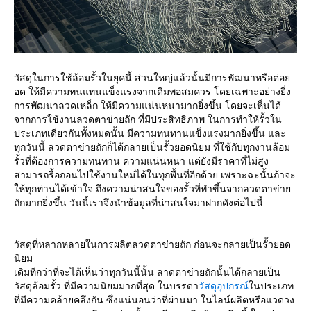
วัสดุในการใช้ล้อมรั้วในยุคนี้ ส่วนใหญ่แล้วนั้นมีการพัฒนาหรือต่อย
อด ให้มีความทนแทนแข็งแรงจากเดิมพอสมควร โดยเฉพาะอย่างยิ่ง
การพัฒนาลวดเหล็ก ให้มีความแน่นหนามากยิ่งขึ้น โดยจะเห็นได้
จากการใช้งานลวดตาข่ายถัก ที่มีประสิทธิภาพ ในการทำให้รั้วใน
ประเภทเดียวกันทั้งหมดนั้น มีความทนทานแข็งแรงมากยิ่งขึ้น และ
ทุกวันนี้ ลวดตาข่ายถักก็ได้กลายเป็นรั้วยอดนิยม ที่ใช้กับทุกงานล้อม
รั้วที่ต้องการความทนทาน ความแน่นหนา แต่ยังมีราคาที่ไม่สูง
สามารถรื้อถอนไปใช้งานใหม่ได้ในทุกพื้นที่อีกด้วย เพราะฉะนั้นถ้าจะ
ให้ทุกท่านได้เข้าใจ ถึงความน่าสนใจของรั้วที่ทำขึ้นจากลวดตาข่าย
ถักมากยิ่งขึ้น วันนี้เราจึงนำข้อมูลที่น่าสนใจมาฝากดังต่อไปนี้
วัสดุที่หลากหลายในการผลิตลวดตาข่ายถัก ก่อนจะกลายเป็นรั้วยอด
นิยม
เดิมทีกว่าที่จะได้เห็นว่าทุกวันนี้นั้น ลาดตาข่ายถักนั้นได้กลายเป็น
วัสดุล้อมรั้ว ที่มีความนิยมมากที่สุด ในบรรดา
วัสดุอุปกรณ์
ในประเภท
ที่มีความคล้ายคลึงกัน ซึ่งแน่นอนว่าที่ผ่านมา ในไลน์ผลิตหรือแวดวง