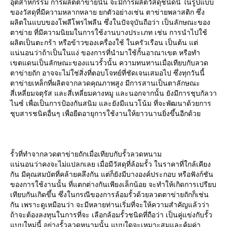
อุตสาหกรรม การผลิตตาข่ายนั้น จะมีการผลิตวัสดุชนิดนี้ ในรูปแบบ
ของวัสดุที่มีความหลากหลาย ยกตัวอย่างเช่น ตาข่ายพลาสติก ซึ่ง
ผลิตในแบบของโพลีโพรไพลีน ซึ่งในปัจจุบันถือว่า เป็นลักษณะของ
ตาข่าย ที่มีความนิยมในการใช้งานบางประเภท เช่น การนำไปใช้
ผลิตเป็นตะกร้า หรือข้าวของเครื่องใช้ ในครัวเรือน เป็นต้น แต่
แน่นอนว่าถ้าเป็นในแง่ ของการที่นำมาใช้กั้นอาณาเขต หรือทำ
เขตแดนเป็นลักษณะของแนวรั้วนั้น ความทนทานเมื่อเทียบกับลวด
ตาข่ายถัก อาจจะไม่ใช่สิ่งที่ตอบโจทย์ที่ชัดเจนเสมอไป ซึ่งทุกวันนี้
ตาข่ายเหล็กที่ผลิตจากลวดคุณภาพสูง มีการสานเป็นตาลักษณะ
สี่เหลี่ยมจตุรัส และสี่เหลี่ยมคางหมู และนอกจากนั้น ยังมีการชุบกัลวา
ไนซ์ เพื่อเป็นการป้องกันสนิม และยังมีแนวโน้ม ที่จะพัฒนาด้วยการ
ชุบสารชนิดอื่นๆ เพื่อยืดอายุการใช้งานให้ยาวนานยิ่งขึ้นอีกด้วย
รั้วที่ทำจากลวดตาข่ายถักเมื่อเทียบกับรั้วลวดหนาม
แน่นอนว่าคงจะไม่แปลกเลย เมื่อมีวัสดุที่ล้อมรั้ว ในราคาที่ใกล้เคียง
กัน มีคุณสมบัตที่คล้ายคลึงกัน แต่ก็ยังมีบางองค์ประกอบ หรือฟังก์ชัน
ของการใช้งานนั้น ที่แตกต่างกันเพียงเล็กน้อย จะทำให้เกิดการเปรียบ
เทียบกันเกิดขึ้น ซึ่งในกรณีของการล้อมรั้วด้วยลวดตาข่ายถักก็เช่น
กัน เพราะดูเหมือนว่า จะมีหลายท่านเริ่มที่จะให้ความสำคัญแล้วว่า
ถ้าจะต้องลงทุนในการที่จะ เลือกล้อมรั้วชนิดที่ถือว่า เป็นคู่แข่งกับรั้ว
แบบใหม่นี้ อย่างรั้วลวดหนามนั้น แบบใดจะเหมาะสมและคุ้มค่า