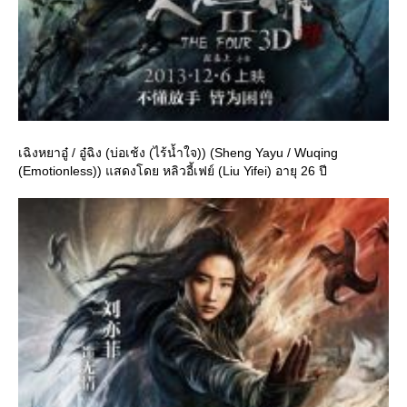
เฉิงหยาอู๋ / อู๋ฉิง (บ่อเช้ง (ไร้น้ำใจ)) (Sheng Yayu / Wuqing
(Emotionless)) แสดงโดย หลิวอี้เฟย์ (Liu Yifei) อายุ 26 ปี