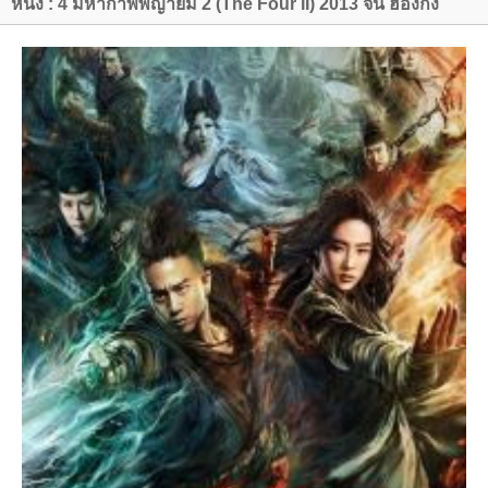
หนัง : 4 มหากาฬพญายม 2 (The Four II) 2013 จีน ฮ่องกง