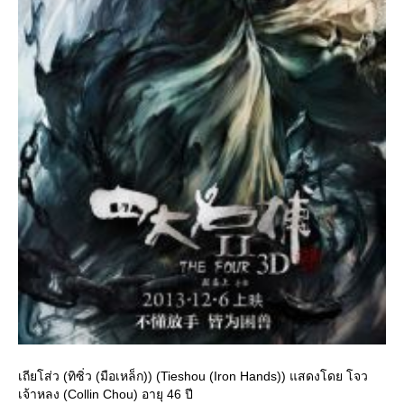
เถียโส่ว (ทิซิ่ว (มือเหล็ก)) (Tieshou (Iron Hands)) แสดงโดย โจว
เจ้าหลง (Collin Chou) อายุ 46 ปี