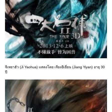
จีเหยาฮัว (Ji Yaohua) แสดงโดย เจียงอีเยี่ยน (Jiang Yiyan) อายุ 30
ปี