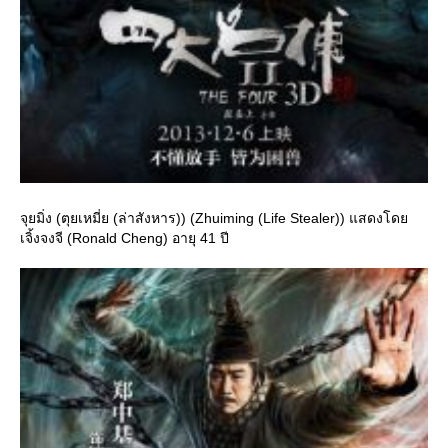
จุยมิ่ง (ตุยเหมี่ย (ล่าสังหาร)) (Zhuiming (Life Stealer)) แสดงโด
เจิ้งจงจี (Ronald Cheng) อายุ 41 ปี