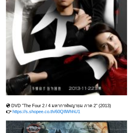
💿
DVD "The Four 2 / 4 มหากาฬพญายม ภาค 2" (2013)
👉
https://s.shopee.co.th/60QIlWhhU1