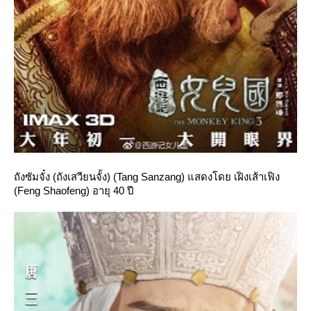
ถังซัมจั๋ง (ถังเสวียนจั้ง) (Tang Sanzang) แสดงโดย เฝิงเส้าเฟิง
(Feng Shaofeng) อายุ 40 ปี