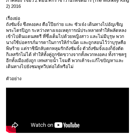
ภาคสอง ไซอิ๋ว 2 ตอน ศึกราชาวานรพิชิตมาร (The Monkey King
2) 2016
เรื่องย่อ
ถังซัมจั๋ง ซึงหงอคง ตือโป๊ยก่าย และ ซัวเจ๋ง เดินทางไปอัญเชิญ
พระไตรปิฎก ระหว่างทางเจอเหตุการณ์ประหลาดทำให้พลัดหลง
เข้าไปดินแดนสตรี ที่ซึ่งเต็มไปด้วยหญิงสาว และไม่มีบุรุษ พวก
นางใช้บ่อครรภ์มารดาในการให้กำเนิด และถูกสอนไว้ว่าบุรุษคือ
พิษร้าย แต่ราชินีกลับตกหลุมรักถังซัมจั๋ง ตัวถังซัมจั๋งเองก็ยังตัด
กิเลสรักไม่ได้ ทำให้ทั้งคู่ถูกขัดขวางจากทั้งพวกหงอคง ทั้งราชครู
อีกทั้งเมืองยังถูก เทพสายน้ำ โจมตี พวกเค้าจะแก้ไขปัญหาและ
เดินทางไปยังชมพูทวีปต่อได้หรือไม่
ตัวอย่าง