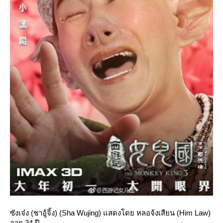
ซังเจ๋ง (ชาอู้จิ้ง) (Sha Wujing) แสดงโดย หลอจ้งเสียน (Him Law)
อายุ 34 ปี