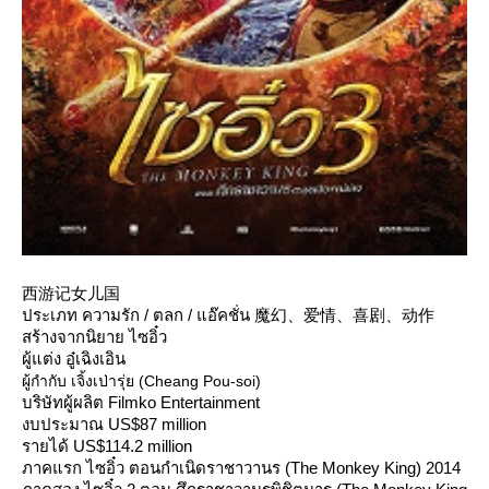
西游记女儿国
ประเภท ความรัก / ตลก / แอ๊คชั่น 魔幻、爱情、喜剧、动作
สร้างจากนิยาย ไซอิ๋ว
ผู้แต่ง อู๋เฉิงเอิน
ผู้กำกับ เจิ้งเป่ารุ่ย (Cheang Pou-soi)
บริษัทผู้ผลิต Filmko Entertainment
งบประมาณ US$87 million
รายได้ US$114.2 million
ภาคแรก ไซอิ๋ว ตอนกำเนิดราชาวานร (The Monkey King) 2014