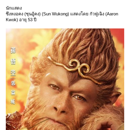
นักแสดง
ซึงหงอคง (ซุนอู้คง) (Sun Wukong) แสดงโดย กัวฟู่เฉิง (Aaron
Kwok) อายุ 53 ปี