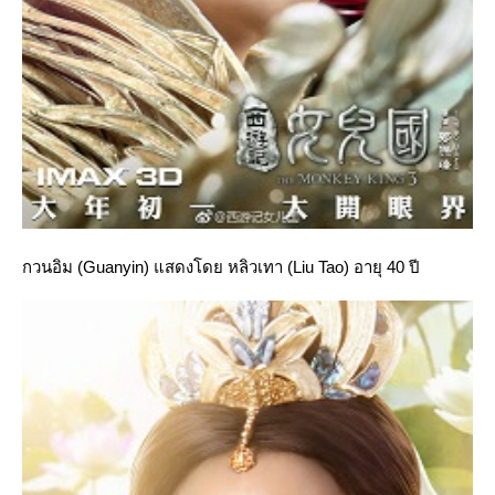
กวนอิม (Guanyin) แสดงโดย หลิวเทา (Liu Tao) อายุ 40 ปี