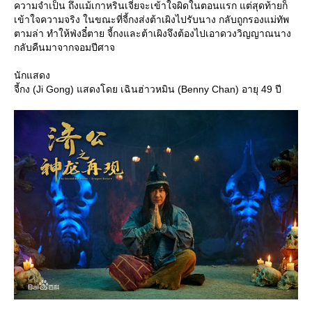
ความจำเป็น ถึงแม้เกาหรินเจี๋ยจะเข้าใจผิดในตอนแรก แต่สุดท้ายก็
เข้าใจความจริง ในขณะที่จี้กงส่งต้าเผิงไปรับนาง กลับถูกรองแม่ทัพ
ตามล่า ทำให้ฟ่งอี๋ตาย จี้กงและต้าเผิงจึงต้องไปเอาดวงวิญญาณนาง
กลับคืนมาจากจอมปีศาจ
นักแสดง
จี้กง (Ji Gong) แสดงโดย เฉินฮ่าวหมิน (Benny Chan) อายุ 49 ปี