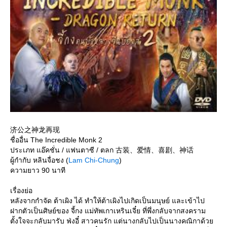
济公之神龙再现
ชื่ออื่น The Incredible Monk 2
ประเภท แอ๊คชั่น / แฟนตาซี / ตลก 古装、爱情、喜剧、神话
ผู้กำกับ หลินจื่อชง (
Lam Chi-Chung
)
ความยาว 90 นาที
เรื่องย่อ
หลังจากกำจัด ต้าเผิง ได้ ทำให้ต้าเผิงไปเกิดเป็นมนุษย์ และเข้าไป
ฝากตัวเป็นศิษย์ของ จี้กง แม่ทัพเกาเหรินเจี๋ย ที่พึ่งกลับจากสงคราม
ตั้งใจจะกลับมารับ ฟ่งอี๋ สาวคนรัก แต่นางกลับไปเป็นนางคณิกาด้ว