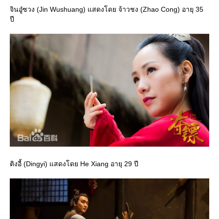
จินอู๋ซวง (Jin Wushuang) แสดงโดย จ้าวชง (Zhao Cong) อายุ 35
ปี
ติงอี้ (Dingyi) แสดงโดย He Xiang อายุ 29 ปี