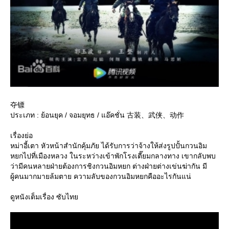
夺镖
ประเภท : ย้อนยุค / จอมยุทธ / แอ๊คชั่น 古装、武侠、动作
เรื่องย่อ
หม่าอี้เตา หัวหน้าสำนักคุ้มภัย ได้รับการว่าจ้างให้ส่งรูปปั้นกวนอิม
หยกไปที่เมืองหลวง ในระหว่างเข้าพักโรงเตี๊ยมกลางทาง เขากลับพบ
ว่ามีคนหลายฝ่ายต้องการชิงกวนอิมหยก ต่างฝ่ายต่างเข่นฆ่ากัน มี
ผู้คนมากมายล้มตาย ความลับของกวนอิมหยกคืออะไรกันแน่
ดูหนังเต็มเรื่อง ซับไท