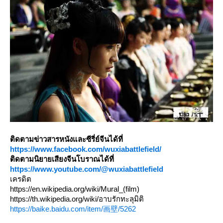
ติดตามข่าวสารหนังและซีรี่ย์จีนได้ที่
https://www.facebook.com/wuxiabattlefield/
ติดตามนิยายเสียงจีนโบราณได้ที่
https://www.youtube.com/@wuxiabattlefield
เครดิต
https://en.wikipedia.org/wiki/Mural_(film)
https://th.wikipedia.org/wiki/อาบรักทะลุมิติ
https://baike.baidu.com/item/画壁/5262