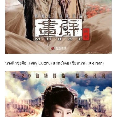
นางฟ้าซุ่ยจือ (Fairy Cuizhu) แสดงโดย เซี่ยหนาน (Xie Nan)