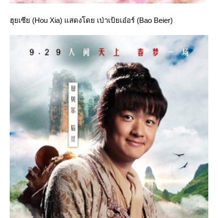
ฮุยเซีย (Hou Xia) แสดงโดย เป่าเป้ยเอ๋อร์ (Bao Beier)