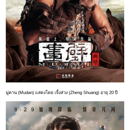
มู่ตาน (Mudan) แสดงโดย เจิ้งส่วง (Zheng Shuang) อายุ 20 ปี