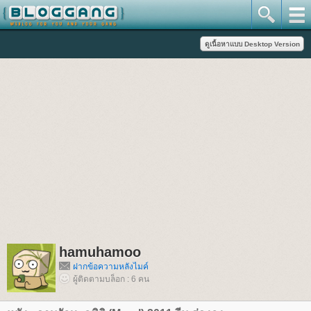
hamuhamoo
ฝากข้อความหลังไมค์
ผู้ติดตามบล็อก : 6 คน