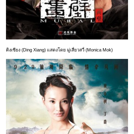
ติงเซียง (Ding Xiang) แสดงโดย มู่เสี่ยวสวี่ (Monica Mok)