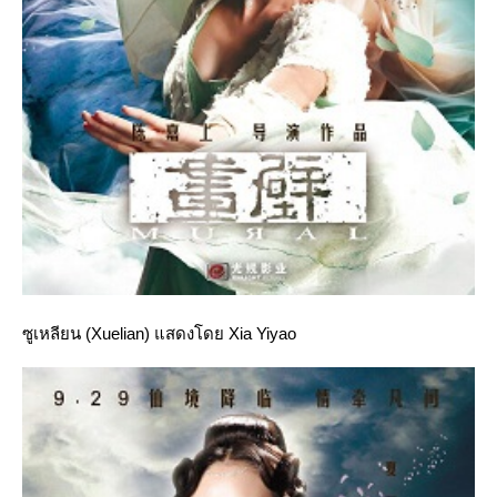
ซูเหลียน (Xuelian) แสดงโดย Xia Yiyao