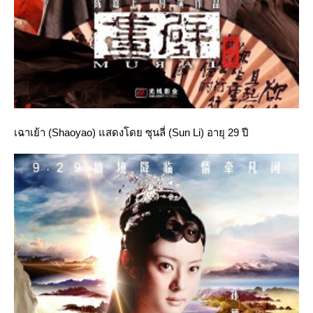
เฉาเย้า (Shaoyao) แสดงโดย ซุนลี่ (Sun Li) อายุ 29 ปี