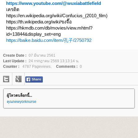
https://www.youtube.com/@wuxiabattlefield
เครดิต
https://en.wikipedia.org/wiki/Confucius_(2010_film)
https://th.wikipedia.org/wiki/ขงจื๊อ
https://hkmdb.com/db/movies/view.mhtml?
id=13844&display_set=eng
https://baike.baidu.com/item/孔子/2750792
Create Date :
07 มีนาคม 2561
Last Update :
24 กรกฎาคม 2569 13:13:14 น.
Counter :
4787 Pageviews.
Comments :
0
ผู้โหวตบล็อกนี้...
คุณnewyorknurse