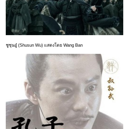
ชูซุนอู๋ (Shusun Wu) แสดงโดย Wang Ban