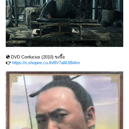
💿
DVD Confucius (2010) ขงจื๊อ
👉
https://s.shopee.co.th/8V7aMJBtAm