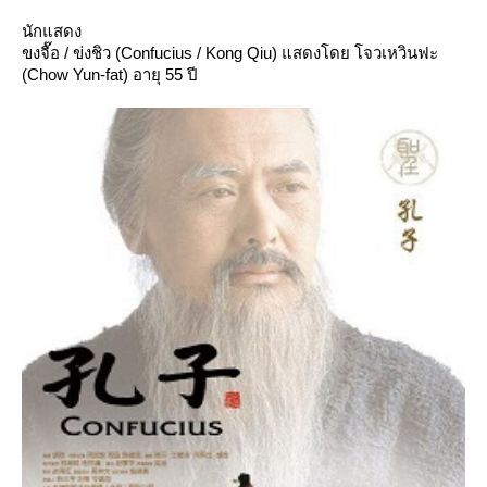
นักแสดง
ขงจื๊อ / ข่งชิว (Confucius / Kong Qiu) แสดงโดย โจวเหวินฟะ
(Chow Yun-fat) อายุ 55 ปี