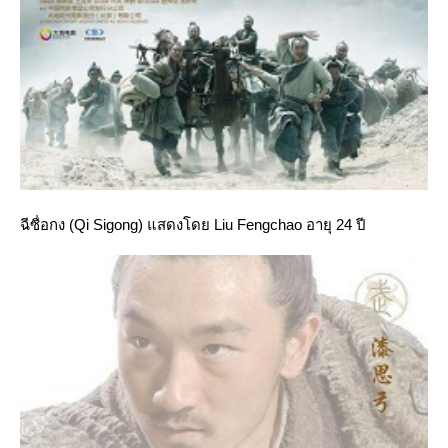
ฉีซื่อกง (Qi Sigong) แสดงโดย Liu Fengchao อายุ 24 ปี