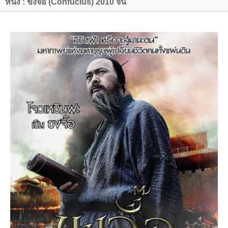
หนัง : ขงจื๊อ (Confucius) 2010 จีน