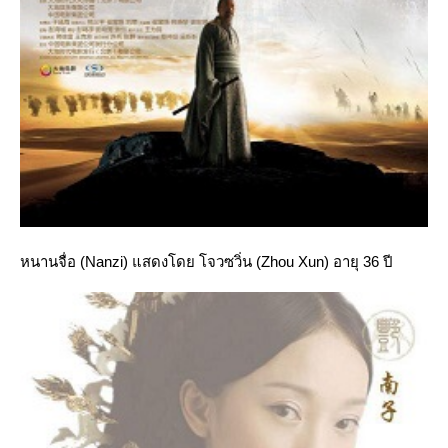
หนานจื่อ (Nanzi) แสดงโดย โจวซวิ่น (Zhou Xun) อายุ 36 ปี