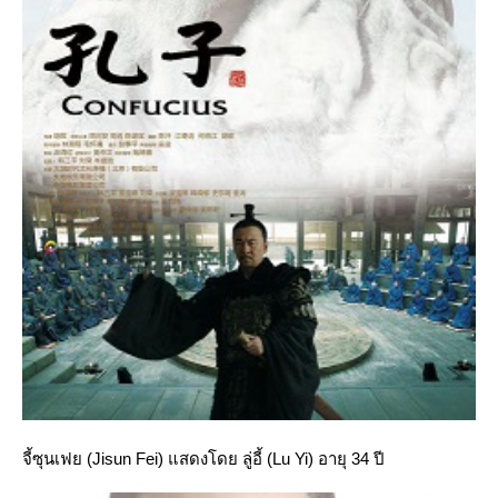
จี้ซุนเฟย (Jisun Fei) แสดงโดย ลู่อี้ (Lu Yi) อายุ 34 ปี