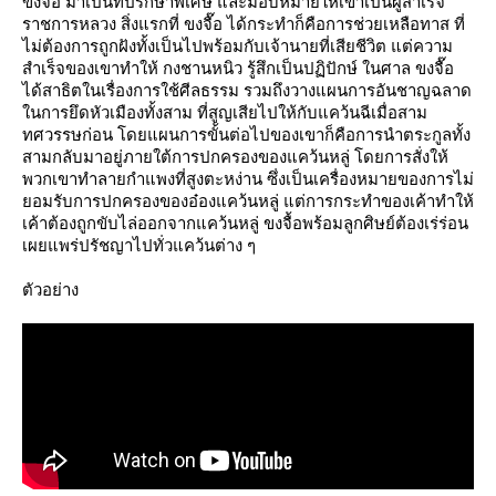
ขงจื๊อ มาเป็นที่ปรึกษาพิเศษ และมอบหมายให้เขาเป็นผู้สำเร็จ
ราชการหลวง สิ่งแรกที่ ขงจื๊อ ได้กระทำก็คือการช่วยเหลือทาส ที่
ไม่ต้องการถูกฝังทั้งเป็นไปพร้อมกับเจ้านายที่เสียชีวิต แต่ความ
สำเร็จของเขาทำให้ กงชานหนิว รู้สึกเป็นปฏิปักษ์ ในศาล ขงจื๊อ
ได้สาธิตในเรื่องการใช้ศีลธรรม รวมถึงวางแผนการอันชาญฉลาด
นการยึดหัวเมืองทั้งสาม ที่สูญเสียไปให้กับแคว้นฉีเมื่อสาม
ทศวรรษก่อน โดยแผนการขั้นต่อไปของเขาก็คือการนำตระกูลทั้ง
สามกลับมาอยู่ภายใต้การปกครองของแคว้นหลู่ โดยการสั่งให้
พวกเขาทำลายกำแพงที่สูงตะหง่าน ซึ่งเป็นเครื่องหมายของการไม่
อมรับการปกครองของอ๋องแคว้นหลู่ แต่การกระทำของเค้าทำให้
เค้าต้องถูกขับไล่ออกจากแคว้นหลู่ ขงจื้อพร้อมลูกศิษย์ต้องเร่ร่อน
เผยแพร่ปรัชญาไปทั่วแคว้นต่าง ๆ
ตัวอย่าง