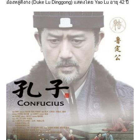
อ๋องหลู่ติ้งกง (Duke Lu Dinggong) แสดงโดย Yao Lu อายุ 42 ปี