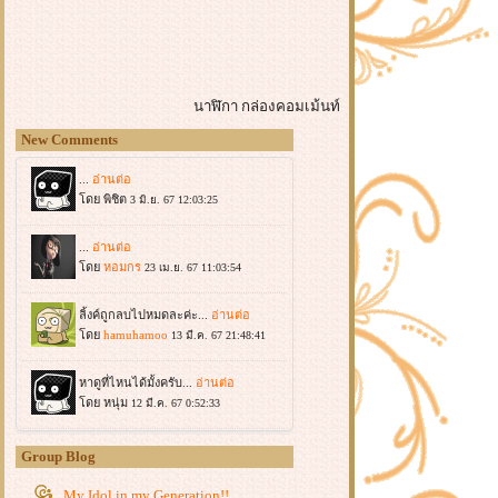
นาฬิกา
กล่องคอมเม้นท์
New Comments
Group Blog
My Idol in my Generation!!