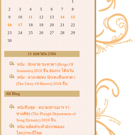
1
2
3
4
5
6
7
8
9
10
11
12
13
14
15
16
17
18
19
20
21
22
23
24
25
26
27
28
29
30
11 เมษายน 2566
หนัง : นักฆ่าดาบเทวดา (Reign Of
Assassins) 2010 จีน ฮ่องกง ไต้หวัน
หนัง : หวงเฟยหง นักเตะตีนเทวดา
(The Unity Of Heroes) 2018 จีน
All Blog
หนังจีนชุด : หน่วยปราบมาร รา
ชวงศ์ซ่ง (The Plough Department of
Song Dynasty) 2019 จีน
หนัง:พยัคฆ์ระห่ำมังกรผยอง
ลก2กระบี่โชค