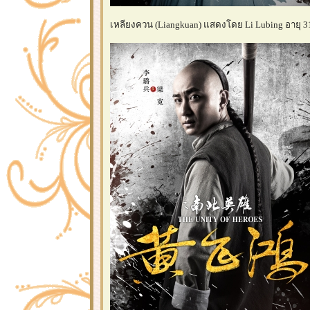
เหลียงควน (Liangkuan) แสดงโดย Li Lubing อายุ 31