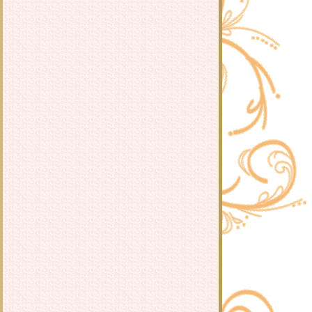
หนัง : นักรบทะเลทราย (Desert
Warrior) 2018 จีน
หนัง : ยอดดาบ : กานเจียงม่อเย่
(Swordsman) 2019 จีน
หนัง : ตำนานเปาบุ้นจิ้น ตอนคำสาป
ลหิต (The Legend of Bao Zheng :
Blood Curse) 2019 จีน
หนังจีนชุด : จูเซียน กระบี่เทพสังหาร
(Noble Aspirations) 2016 จีน
หนัง : อภินิหารตำนานมุกนาคี
(Legend of the Naga Pearls) 2017 จีน
หนัง : เดอะ เกรท วอลล์ (The Great
Wall) 2016 จีน อเมริกา ญี่ปุ่น
หนัง : กังฟู สามก๊ก ไซอิ๋ว แพนด้า
หมัดเทวดา (Just Another Pandora's
Box) 2010 ฮ่องกง
หนังจีนชุด : ย้อนเวลามาป่วนวัง
(Tang Dynasty Tour) 2018 จีน
หนัง : กลับไปที่ไม่มีที่ไหนเลย (Back
To Nowhere) 2019 จีน
หนัง : นักฆ่าราชวงศ์หมิง (The Ming