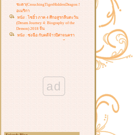
ชะตา(CrouchingTigerHiddenDragon:SwordOfDestiny)2016จีน
อเมริกา
หนัง : ไซอิ๋ว ภาค 4 ศึกอสูรกลืนตะวัน
(Dream Journey 4: Biography of the
Demon) 2018 จีน
หนัง : ซ่งฉือ กับคดีจ้าวปีศาจนครา
(Town Demon Master) 2019 จีน
หนัง : ปิดตำนานบู้ลิ้ม (The Last
Wulin) 2017
หนัง : สำนักปราบมาร ตอนสี่ลักษ์
กำจัดมาร (Demon Subduing Division
1) 2018 จีน
หนัง : ศึกสายเลือด (Blood of the
ad
Crown) 2019 จีน
หนัง : ปีศาจเนตรโลหิต (Red Eye
Demon) 2019
หนัง : ซ่งฉือ กับคดีผู้คุมวิญญาณ
(Coroner) 2019 จีน
หนัง : ผู้ชนะคนสุดท้าย (The Last
Winner) 2019 จีน
หนัง : เก้ารัฐ ภาค 3 (Nine States 3)
Friends Blog