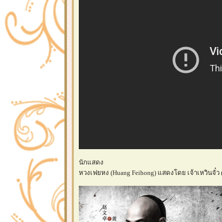
นักแสดง
หวงเฟยหง (Huang Feihong) แสดงโดย เจ้าเหวินจั๋ว (