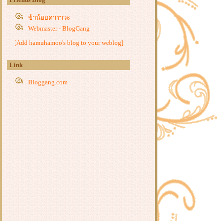
2018 จีน
หนัง : จักรโลหิตสะท้านฟ้า (The
ข้าน้อยคาราวะ
Flying Guillotine) 2019 จีน
Webmaster - BlogGang
หนัง : 7 กระบี่เทวดา ตอนเนตรอสูร
[Add hamuhamoo's blog to your weblog]
(The Seven Swords) 2019 จีน
หนัง : องครักษ์ดาบสุดท้าย (The Final
Blade) 2018 จีน
Link
หนังจีนชุด : จอมยุทธ์พิทักษ์ธรรม
Bloggang.com
(The Door) 2016 จีน
หนัง : ฌ้อปาอ๋อง ศึกแผ่นดินไม่สิ้น
ค้น (White Vengeance) 2011 จีน
หนัง : สมรภูมิประจัญบาน (God of
War) 2017 จีน
หนัง : โจโฉ (The Assassins) 2012 จีน
หนัง : ตี๋เหรินเจี๋ย ดาบทะลุคนไฟ
(Detective Dee and the Mystery of the
Phantom Flame)2010 จีน ฮ่องกง
หนัง : ตามล่าปีศาจในไคฟง (Exorcist
Judge Bao) 2019 จีน
หนัง : เซียนกระบี่ท่องพิภพ (The Fate
of Swordsman) 2017 จีน