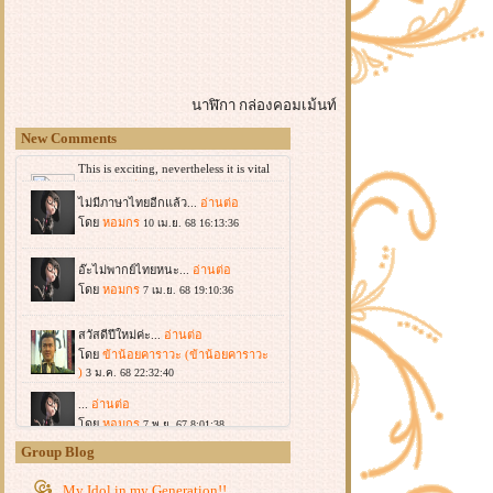
นาฬิกา
กล่องคอมเม้นท์
New Comments
Group Blog
My Idol in my Generation!!