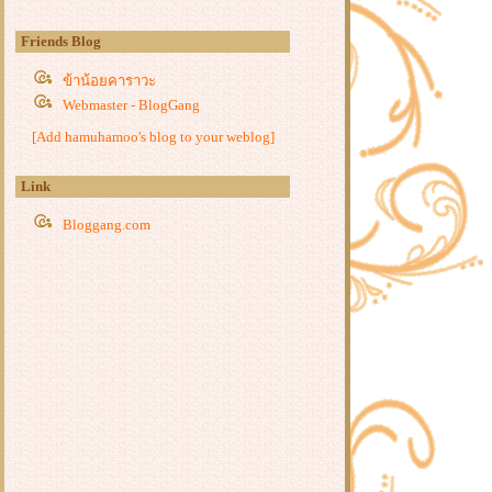
หนัง : เก้ารัฐ ภาค 3 (Nine States 3)
Friends Blog
2018 จีน
หนัง : จักรโลหิตสะท้านฟ้า (The
ข้าน้อยคาราวะ
Flying Guillotine) 2019 จีน
Webmaster - BlogGang
หนัง : 7 กระบี่เทวดา ตอนเนตรอสูร
[Add hamuhamoo's blog to your weblog]
(The Seven Swords) 2019 จีน
หนัง : องครักษ์ดาบสุดท้าย (The Final
Blade) 2018 จีน
Link
หนังจีนชุด : จอมยุทธ์พิทักษ์ธรรม
Bloggang.com
(The Door) 2016 จีน
หนัง : ฌ้อปาอ๋อง ศึกแผ่นดินไม่สิ้น
ค้น (White Vengeance) 2011 จีน
หนัง : สมรภูมิประจัญบาน (God of
War) 2017 จีน
หนัง : โจโฉ (The Assassins) 2012 จีน
หนัง : ตี๋เหรินเจี๋ย ดาบทะลุคนไฟ
(Detective Dee and the Mystery of the
Phantom Flame)2010 จีน ฮ่องกง
หนัง : ตามล่าปีศาจในไคฟง (Exorcist
Judge Bao) 2019 จีน
หนัง : เซียนกระบี่ท่องพิภพ (The Fate