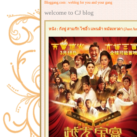
Bloggang.com : weblog for you and your gang
welcome to CJ blog
หนัง : กังฟู สามก๊ก ไซอิ๋ว แพนด้า หมัดเทวดา (Just 