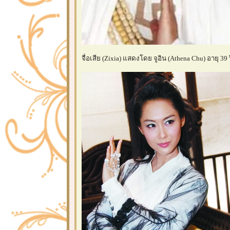
จื่อเสีย (Zixia) แสดงโดย จูอิน (Athena Chu) อายุ 39 