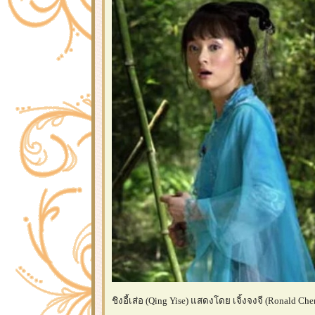
ชิงอี้เส่อ (Qing Yise) แสดงโดย เจิ้งจงจี (Ronald Chen