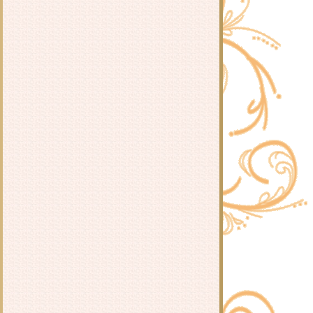
of Swordsman) 2017 จีน
หนัง : นักรบทะเลทราย (Desert
Warrior) 2018 จีน
หนัง : ยอดดาบ : กานเจียงม่อเย่
(Swordsman) 2019 จีน
หนัง : ตำนานเปาบุ้นจิ้น ตอนคำสาป
ลหิต (The Legend of Bao Zheng :
Blood Curse) 2019 จีน
หนังจีนชุด : จูเซียน กระบี่เทพสังหาร
(Noble Aspirations) 2016 จีน
หนัง : อภินิหารตำนานมุกนาคี
(Legend of the Naga Pearls) 2017 จีน
หนัง : เดอะ เกรท วอลล์ (The Great
Wall) 2016 จีน อเมริกา ญี่ปุ่น
หนัง : กังฟู สามก๊ก ไซอิ๋ว แพนด้า
หมัดเทวดา (Just Another Pandora's
Box) 2010 ฮ่องกง
หนังจีนชุด : ย้อนเวลามาป่วนวัง
(Tang Dynasty Tour) 2018 จีน
หนัง : กลับไปที่ไม่มีที่ไหนเลย (Back
To Nowhere) 2019 จีน