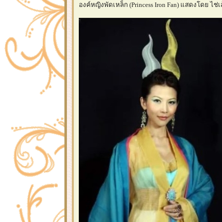
องค์หญิงพัดเหล็ก (Princess Iron Fan) แสดงโดย ไช่เส้