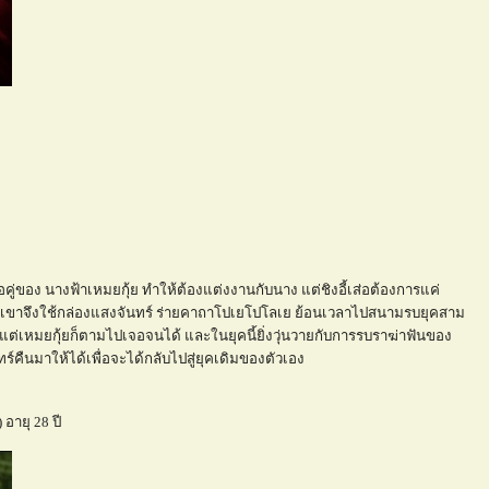
นื้อคู่ของ นางฟ้าเหมยกุ้ย ทำให้ต้องแต่งงานกับนาง แต่ชิงอี้เส่อต้องการแค่
าน เขาจึงใช้กล่องแสงจันทร์ ร่ายคาถาโปเยโปโลเย ย้อนเวลาไปสนามรบยุคสาม
แต่เหมยกุ้ยก็ตามไปเจอจนได้ และในยุคนี้ยิ่งวุ่นวายกับการรบราฆ่าฟันของ
คืนมาให้ได้เพื่อจะได้กลับไปสู่ยุคเดิมของตัวเอง
 อายุ 28 ปี