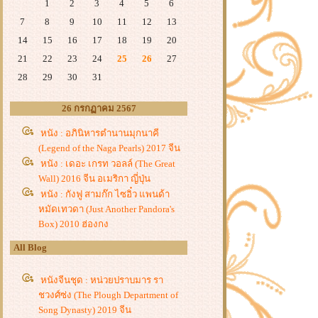
1
2
3
4
5
6
7
8
9
10
11
12
13
14
15
16
17
18
19
20
21
22
23
24
25
26
27
28
29
30
31
26 กรกฏาคม 2567
หนัง : อภินิหารตำนานมุกนาคี
(Legend of the Naga Pearls) 2017 จีน
หนัง : เดอะ เกรท วอลล์ (The Great
Wall) 2016 จีน อเมริกา ญี่ปุ่น
หนัง : กังฟู สามก๊ก ไซอิ๋ว แพนด้า
หมัดเทวดา (Just Another Pandora's
Box) 2010 ฮ่องกง
All Blog
หนังจีนชุด : หน่วยปราบมาร รา
ชวงศ์ซ่ง (The Plough Department of
Song Dynasty) 2019 จีน