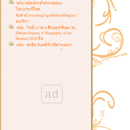
หนัง:พยัคฆ์ระห่ำมังกรผยอง
ลก2กระบี่โชค
ชะตา(CrouchingTigerHiddenDragon:SwordOfDestiny)2016จีน
อเมริกา
หนัง : ไซอิ๋ว ภาค 4 ศึกอสูรกลืนตะวัน
(Dream Journey 4: Biography of the
Demon) 2018 จีน
หนัง : ซ่งฉือ กับคดีจ้าวปีศาจนครา
(Town Demon Master) 2019 จีน
หนัง : ปิดตำนานบู้ลิ้ม (The Last
Wulin) 2017
หนัง : สำนักปราบมาร ตอนสี่ลักษ์
กำจัดมาร (Demon Subduing Division
1) 2018 จีน
หนัง : ศึกสายเลือด (Blood of the
ad
Crown) 2019 จีน
หนัง : ปีศาจเนตรโลหิต (Red Eye
Demon) 2019
หนัง : ซ่งฉือ กับคดีผู้คุมวิญญาณ
(Coroner) 2019 จีน
หนัง : ผู้ชนะคนสุดท้าย (The Last
Winner) 2019 จีน