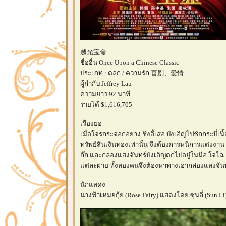
越光宝盒
ชื่ออื่น Once Upon a Chinese Classic
ประเภท : ตลก / ความรัก 喜剧、爱情
ผู้กำกับ Jeffrey Lau
ความยาว 92 นาที
รายได้ $1,616,705
เรื่องย่อ
เมื่อโจรกระจอกอย่าง ชิงอี้เส่อ บังเอิญไปชักกระบี่เ
ทรัพย์สินเงินทองเท่านั้น จึงต้องการหนีการแต่งง
ก๊ก และกล่องแสงจันทร์บังเอิญตกไปอยู่ในมือ โจโฉ 
ต่ละฝ่าย ทั้งสองคนจึงต้องหาทางเอากล่องแสงจันทร์
นักแสดง
นางฟ้าเหมยกุ้ย (Rose Fairy) แสดงโดย ซุนลี่ (Sun Li)