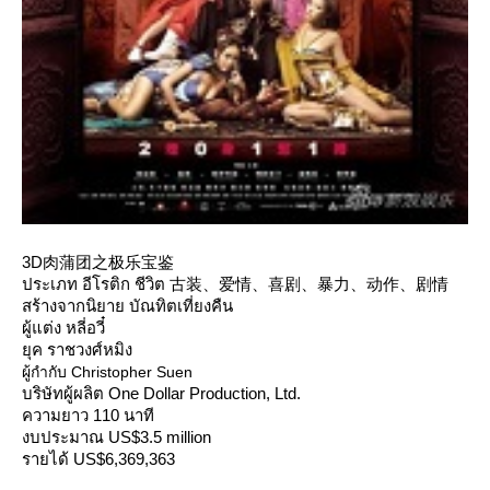
3D肉蒲团之极乐宝鉴
ประเภท อีโรติก ชีวิต 古装、爱情、喜剧、暴力、动作、剧情
สร้างจากนิยาย บัณทิตเที่ยงคืน
ผู้แต่ง หลี่อวี๋
ุค ราชวงศ์หมิง
ผู้กำกับ Christopher Suen
บริษัทผู้ผลิต One Dollar Production, Ltd.
ความยาว 110 นาที
งบประมาณ US$3.5 million
รายได้ US$6,369,363