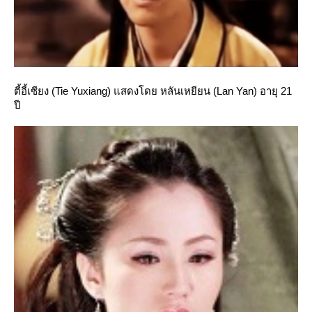
ตี้อี้เซียง (Tie Yuxiang) แสดงโดย หลันเหยียน (Lan Yan) อายุ 21
ปี