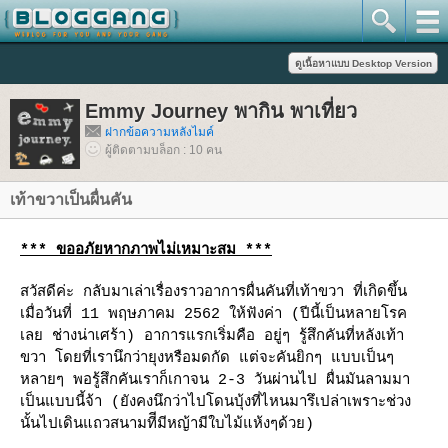
Emmy Journey พากิน พาเที่ยว
ฝากข้อความหลังไมค์
ผู้ติดตามบล็อก : 10 คน
เท้าขวาเป็นผื่นคัน
*** ขออภัยหากภาพไม่เหมาะสม ***
สวัสดีค่ะ กลับมาเล่าเรื่องราวอาการผื่นคันที่เท้าขวา ที่เกิดขึ้น
เมื่อวันที่ 11 พฤษภาคม 2562 ให้ฟังค่า (ปีนี้เป็นหลายโรค
เลย ช่างน่าเศร้า) อาการแรกเริ่มคือ อยู่ๆ รู้สึกคันที่หลังเท้า
ขวา โดยที่เรานึกว่ายุงหรือมดกัด แต่จะคันยิกๆ แบบเป็นๆ
หลายๆ พอรู้สึกคันเราก็เกาจน 2-3 วันผ่านไป ผื่นมันลามมา
เป็นแบบนี้จ้า (ยังคงนึกว่าไปโดนบุ้งที่ไหนมารึเปล่าเพราะช่วง
นั้นไปเดินแถวสนามทีีมีหญ้ามีใบไม้แห้งๆด้วย)