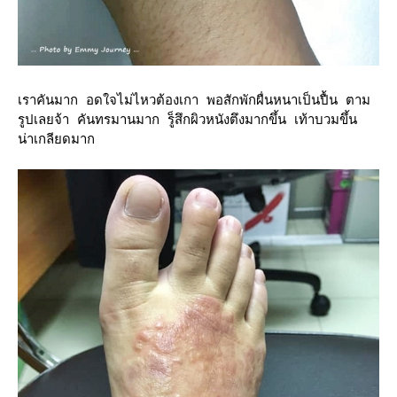
เราคันมาก อดใจไม่ไหวต้องเกา พอสักพักผื่นหนาเป็นปื้น ตาม
รูปเลยจ้า คันทรมานมาก รู็สึกผิวหนังตึงมากขึ้น เท้าบวมขึ้น
น่าเกลียดมาก