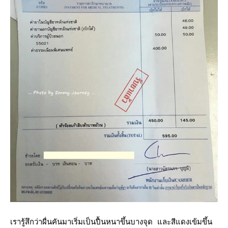
เรารู้สึกว่าผื่นคันมาเริ่มเป็นปื้นหนาขึ้นบางจุด และสีแดงเข้มขึ้น