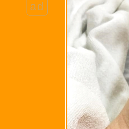
ad
ชุดชั้นในยี่ห้อ Wonnerful
ประสบการณ์ติดโควิดของ
พี่เปี๊ยก ระหว่างวันที่ 4-19
มกราคม 2566
ประสบการณ์ติดโควิดของ
M ระหว่างวันที่ 2-6
มกราคม 2566
มวข่วนมือขวา ต้องฉีด
วัคซีนป้องกันพิษสุนัขบ้า
ละวัคซีนป้องกันบาดทะยัก
อุดฟันกรามด้านซ้าย 2 ซีก
+ ขูดหินปูน วันที่ 3
พฤศจิกายน 2565
ครั้งที่ 2 - น้องผ่าตัดโรคถุง
น้ำเดอร์มอยด์ หริือโรคถุง
น้ำรังไข่ด้านขวา (dermoid
cyst )
ฉีดวัคซีนไฟเซอร์ (Pfizer)
เข็ม 5 ป้องกันโรคติดเชื้อ
ไวรัสโคโรนา 2019