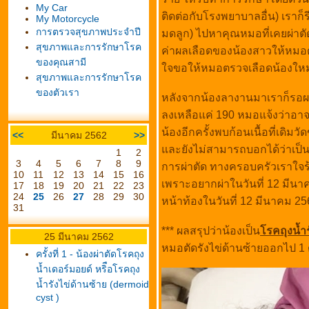
My Car
ติดต่อกับโรงพยาบาลอื่น) เราก็
My Motorcycle
การตรวจสุขภาพประจำปี
มดลูก) ไปหาคุณหมอที่เคยผ่าตั
สุขภาพและการรักษาโรค
ค่าผลเลือดของน้องสาวให้หมอดู
ของคุณสามี
จขอให้หมอตรวจเลือดน้องใหม่ภ
สุขภาพและการรักษาโรค
ของตัวเรา
หลังจากน้องลางานมาเราก็รอผลตร
ลงเหลือแค่ 190 หมอแจ้งว่าอาจ
น้องอีกครั้งพบก้อนเนื้อที่เด
<<
มีนาคม 2562
>>
ละยังไม่สามารถบอกได้ว่าเป็น "เ
1
2
3
4
5
6
7
8
9
การผ่าตัด ทางครอบครัวเราใจร้
10
11
12
13
14
15
16
เพราะอยากผ่าในวันที่ 12 มีนาค
17
18
19
20
21
22
23
24
25
26
27
28
29
30
หน้าท้องในวันที่ 12 มีนาคม 2
31
*** ผลสรุปว่าน้องเป็น
รคถุงน้ำร
25 มีนาคม 2562
หมอตัดรังไข่ด้านซ้ายออกไป 1 ด
ครั้งที่ 1 - น้องผ่าตัดโรคถุง
น้ำเดอร์มอยด์ หริือโรคถุง
น้ำรังไข่ด้านซ้าย (dermoid
cyst )