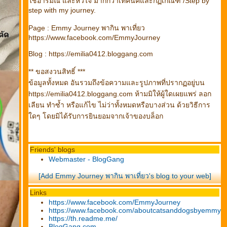
ช้อารมณ์ และหัวใจ มากกว่าเทคนิคและกฏเกณฑ์ /Step by
step with my journey.
Page : Emmy Journey พากิน พาเที่ยว
https://www.facebook.com/EmmyJourney
Blog : https://emilia0412.bloggang.com
** ขอสงวนสิทธิ์ ***
ข้อมูลทั้งหมด อันรวมถึงข้อความและรูปภาพที่ปรากฏอยู่บน
https://emilia0412.bloggang.com ห้ามมิให้ผู้ใดเผยแพร่ ลอก
เลียน ทำซ้ำ หรือแก้ไข ไม่ว่าทั้งหมดหรือบางส่วน ด้วยวิธีการ
ดๆ โดยมิได้รับการยินยอมจากเจ้าของบล็อก
Friends' blogs
Webmaster - BlogGang
[Add Emmy Journey พากิน พาเที่ยว's blog to your web]
Links
https://www.facebook.com/EmmyJourney
https://www.facebook.com/aboutcatsanddogsbyemmy
https://th.readme.me/
BlogGang.com