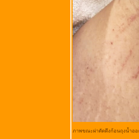
(COVID-19)
พี่เปี๊ยกเป็นผื่นคันที่แขนซ้า
ฉีดวัคซีนไฟเซอร์ (Pfizer)
เข็ม 4 ป้องกันโรคติดเชื้อ
ไวรัสโคโรนา 2019
(COVID-19)
พี่เปี๊ยกถอนฟันกรามด้าน
ซ้ายบน 26 ธ.ค. 2564
ฉีดวัคซีนแอสตร้าเซนเนก้า
(AstraZeneca) เข็ม 3
ป้องกันโรคติดเชื้อไวรัส
คโรนา 2019 (COVID-
19)
ครอบครัวฉีดวัคซีน แอสต
ร้าเซนเนก้า
(AstraZeneca) ป้องกันโรค
ติดเชื้อไวรัสโคโรนา 2019
(COVID-19)
Cipflocin (ซิปโฟลซิน) ยา
ฆ่าเชื้อแก้โรคกระเพาะ
ปัสสาวะอักเสบ
ภาพขณะผ่าตัดดึงก้อนถุงน้ำอ
ฉีดวัคซีน ซิโนแวค