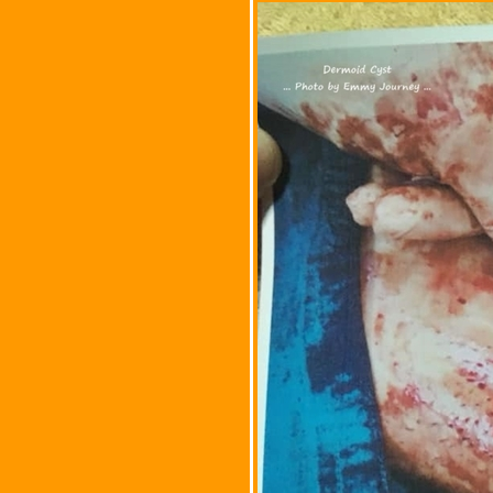
(Sinovac) ป้องกันโรคติด
เชื้อไวรัสโคโรนา 2019
(COVID-19)
เลเซอร์ขนรักแร้ โดยเจ
นทัลแย็ก (Gentle YAG)
ฉีดวัคซีนป้องกันไวรัสตับอัก
เสบบี (Virus B)
ม่ผ่าตัดเนื้องอกในสมอง
(Brain Tumor) ไม่ใช่เนื้อ
ร้า
ฉีดวัคซีนป้องกันมะเร็งปาก
มดลูก (ไวรัส HPV)
เท้าขวาเป็นผื่นคัน
การเข้าเฝือกขาครั้งที่ 6 ใน
ชีวิต!!
การรักษารากฟันและครอบ
ฟัน (ฟันกรามล่างขวาซีก
นสุด)
ครั้งที่ 1 - น้องผ่าตัดโรคถุง
น้ำเดอร์มอยด์ หริือโรคถุง