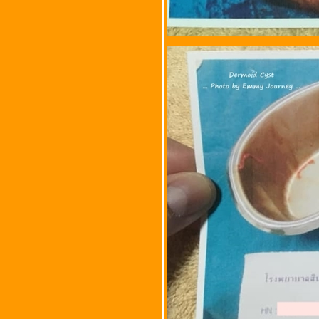
น้ำรังไข่ด้านซ้าย (dermoid
cyst )
ชุดชั้นในยี่ห้อจินตนา
ครั้งแรก...กับการขูดหินปูน
ต้เหงือกของคุณแฟน
การเข้าเฝือกครั้งที่ 5 ใน
ชีวิต!!
Review : Nokia X2
การเข้าเฝือกครั้งที่ 4 ใน
ชีวิต!!
ชิงรางวัล...รวมเรื่องสั้น
"วีรกรรม ทำเพื่อเธอ"
น้ำท่วมดอนเมือง เมื่อ
ตุลาคม 2554
น้ำท่วมบ้านเรา เมื่อตุลาคม
2554
ครั้งหนึ่งในชีวิตกับการถ่า
ทำสารคดี...
ของแถมที่มากับห้าง....
สตรอเบอร์รี เกาหลี
Flash Drive น้องกบ