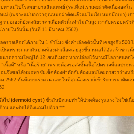
รีบพาแม่ไปโรงพยาบาลสินแพทย์ (รพ.ที่แม่เราเคยผ่าตัดเนื้องอดใน
ดแม่ (เพราะแม่บอกว่าคุณหมอผ่าตัดแล้วแม่ไม่เจ็บ หมอมือเบา) เร
 หมอเองก็ยังสงสัยว่าค่าเลือดตัวนั้นทำไมมันสูง เรากับครอบครัวต
ายในวันนั้น (วันที่ 11 มีนาคม 2562)
วจเลือดได้ภายใน 1 ชั่วโมง ซึ่งค่าเลือดตัวนั้นที่เคยสูงถึง 500 
เป็นเพราะเวลามันปวดท้องค่าเลือดเลยสูงขึ้น หมอได้อัลตร้าซาวน์
ิมวัดขนาดความใหญ่ได้ 12 เซนติเมตร หากปล่อยไว้นานมีโอกาสแตกได
นื้อดี" หรือ "เนื้อร้าย" เพราะต้องรอส่งชิ้นเนื้อไปตรวจที่แลประหว
อนจึงขอให้หมอพรชัยเช็คห้องผ่าตัดกับห้องแลปโดยด่วยว่าว่างหรื
ม 2562 ทันทีแบบเร่งด่วน และในที่สุดน้องเราก็เข้ารับการผ่าตัดแบ
562
ังไข่ (dermoid cyst )
ขั้วมันบิดเลยทำให้ปวดท้องรุนแรง ไม่ใช่เนื
้าน และตัดไส้ติ่งแถมไปด้วย ***