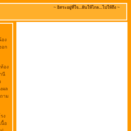
~ อิสระอยู่ที่ใจ...ฝันให้ไกล...ไปให้ถึง ~
น้อง
องอก
ดท้อง
านี
อ
ังผล
ละถาม
โรง
นื้อ
ไป