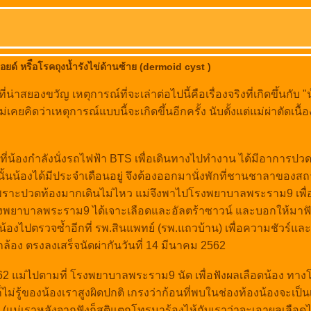
ร์มอยด์ หริือโรคถุงน้ำรังไข่ด้านซ้าย (dermoid cyst )
าสยองขวัญ เหตุการณ์ที่จะเล่าต่อไปนี้คือเรื่องจริงที่เกิดขึ้นกับ "
คยคิดว่าเหตุการณ์แบบนี้จะเกิดขึ้นอีกครั้ง นับตั้งแต่แม่ผ่าตัดเนื้
ที่น้องกำลังนั่งรถไฟฟ้า BTS เพื่อเดินทางไปทำงาน ได้มีอาการปว
้นน้องได้มีประจำเดือนอยู่ จึงต้องออกมานั่งพักที่ชานชาลาของสถ
เพราะปวดท้องมากเดินไม่ไหว แม่จึงพาไปโรงพยาบาลพระราม9 เพื่
พยาบาลพระราม9 ได้เจาะเลือดและอัลตร้าซาวน์ และบอกให้มาฟ
าน้องไปตรวจซ้ำอีกที่ รพ.สินแพทย์ (รพ.แถวบ้าน) เพื่อความชัวร์แ
ล้อง ตรงลงเสร็จนัดผ่ากันวันที่ 14 มีนาคม 2562
2562 แม่ไปตามที่ โรงพยาบาลพระราม9 นัด เพื่อฟังผลเลือดน้อง ทาง
ม่รู้ของน้องเราสูงผิดปกติ เกรงว่าก้อนที่พบในช่องท้องน้องจะเป็นเ
 (แม่เราหลังจากฟังก็สติแตกโทรมาร้องไห้กับเราว่าจะเอาผลเลือด