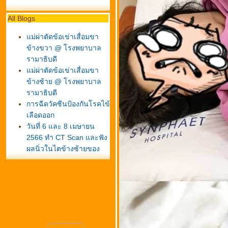
All Blogs
ม่ผ่าตัดข้อเข่าเสื่อมขา
ข้างขวา @ โรงพยาบาล
รามาธิบดี
ม่ผ่าตัดข้อเข่าเสื่อมขา
ข้างซ้าย @ โรงพยาบาล
รามาธิบดี
การฉีดวัคซีนป้องกันโรคไข้
เลือดออก
วันที่ 6 และ 8 เมษายน
2566 ทำ CT Scan และฟัง
ผลนิ่วในไตข้างซ้ายของ
คุณสามี ที่คลินิคศูนย์แพทย์
พัฒนา
1 เมษายน 2566 ฉีดวัคซีน
ป้องกันโรคไข้หวัดใหญ่ 4
สายพันธุ์
พี่เปี๊ยกเป็นผื่นคันที่แขนขวา
(ผื่นตุ่มน้ำใสๆ เหมือนเดิม)