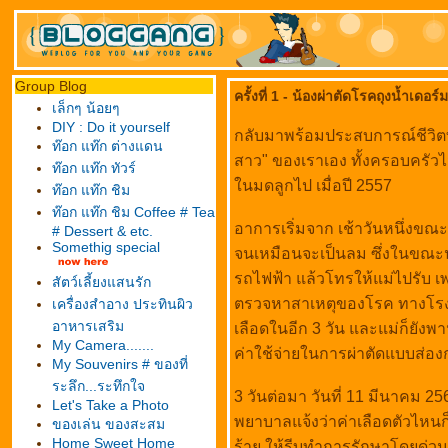
Group Blog
ครั้งที่ 1 - น้องผ่าตัดโรคถุงน้ำเดอ
เล็กๆ น้อยๆ
DIY : Do it yourself
กลับมาพร้อมประสบการณ์ชีวิตที่น่
ท๊อก แท๊ก ต่างแดน
สาว" ของเราเอง ทั้งครอบครัวไม่เ
ท๊อก แท๊ก ทัวร์
นมดลูกไป เมื่อปี 2557
ท๊อก แท๊ก ชิม
ท๊อก แท๊ก ชิม Coffee # Tea
อาการเริ่มจาก เช้าวันหนึ่งขณะ
# Dessert & etc.
Somethig special
จนเหมือนจะเป็นลม ซึ่งในขณะนั
รถไฟฟ้า แล้วโทรให้แม่ไปรับ 
สัตว์เลี้ยงแสนรัก
ตรวจหาสาเหตุของโรค ทางโรง
เครื่องสำอาง ประทินผิว
อาหารเสริม
เลือดในอีก 3 วัน และแม่ก็ยังพ
My Camera.......
ค่าใช้จ่ายในการผ่าตัดแบบส่องก
My Souvenirs # ของที่
ระลึก...ระทึกใจ
3 วันต่อมา วันที่ 11 มีนาคม 
Let's Take a Photo
พยาบาลแจ้งว่าค่าเลือดตัวไหนก็ไ
ของเล่น ของสะสม
Home Sweet Home
ร้าย ให้รีบทำการรักษาโดยด่วน