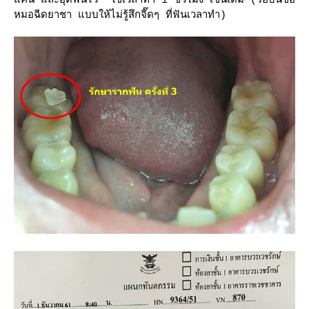
ค่นี้ และอุดฟันไว้ ใช้เวลาทำ 1 ชั่วโมง เช่นเดิม (รอบนี้ขอ
หมอฉีดยาชา แบบให้ไม่รู้สึกจี๊ดๆ ที่ฟันเวลาทำ)