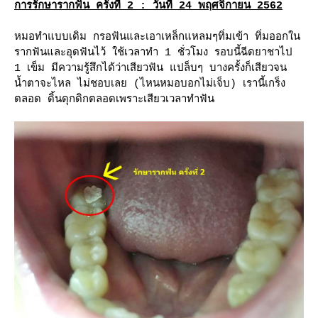
การรักษารากฟัน ครั้งที่ 2 : วันที่ 24 พฤศจิกายน 2562
หมอทำแบบเดิม กรอฟันและเอาเหล็กแหลมๆทิ่มเข้า ทิ่มออกใน
รากฟันและอุดฟันไว้ ใช้เวลาทำ 1 ชั่วโมง รอบนี้ฉีดยาชาไป
1 เข็ม มีความรู้สึกได้ว่าเสียวฟัน แปล็บๆ บางครั้งก็เสียวจน
น้ำตาจะไหล ไม่ชอบเลย (ไหนหมอบอกไม่เจ็บ) เรานี้เกร็ง
ตลอด ดิ้นดุกดิกตลอดเพราะเสียวเวลาทำฟัน