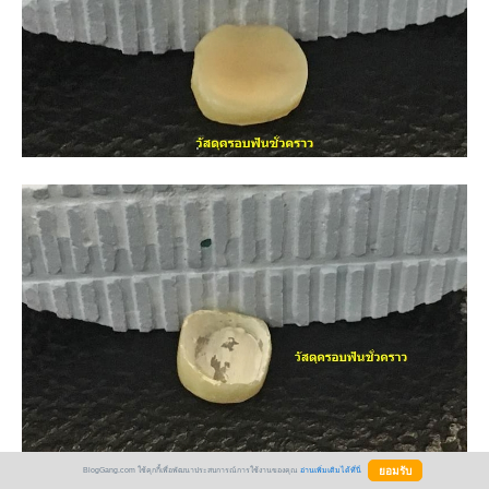
BlogGang.com ใช้คุกกี้เพื่อพัฒนาประสบการณ์การใช้งานของคุณ
อ่านเพิ่มเติมได้ที่นี่