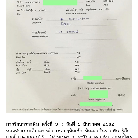
การรักษารากฟัน ครั้งที่ 3 : วันที่ 1 ธันวาคม 2562
หมอทำแบบเดิมเอาเหล็กแหลมๆทิ่มเข้า ทิ่มออกในรากฟัน รู้สึก