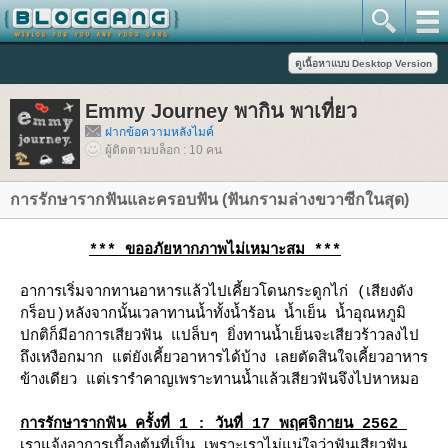
Emmy Journey พากิน พาเที่ยว
ฝากข้อความหลังไมค์
ผู้ติดตามบล็อก : 10 คน
การรักษารากฟันและครอบฟัน (ฟันกรามล่างขวาซีกในสุด)
*** ขออภัยหากภาพไม่เหมาะสม ***
อาการเริ่มจากทานอาหารแล้วไปเคี้ยวโดนกระดูกไก่ (เสียงดัง
กร็อบ)หลังจากนั้นเวลาทานน้ำทั้งน้ำร้อน น้ำเย็น น้ำอุณหภูมิ
ปกติก็มีอาการเสียวฟัน แปล็บๆ ยิ่งทานน้ำเย็นจะเสียวร้าวลงไป
ถึงเหงือกมาก แต่ยังเคี้ยวอาหารได้บ้าง เลยตัดสินใจเคี้ยวอาหาร
ข้างเดียว แต่เรารำคาญเพราะทานน้ำแล้วเสียวฟันจึงไปหาหมอ
การรักษารากฟัน ครั้งที่ 1 : วันที่ 17 พฤศจิกายน 2562
เราแจ้งอาการเบื้องต้นที่เป็น เพราะเราไม่แน่ใจว่าฟันเสียวฟัน