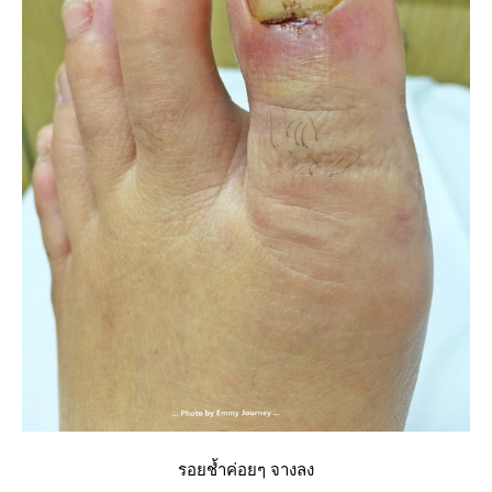
รอยช้ำค่อยๆ จางลง