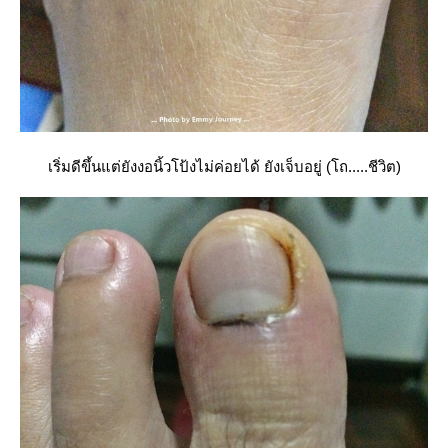
เริ่มดีขึ้นแต่ยังงอนิ้วโป้งไม่ค่อยได้ ยังเจ็บอยู่ (โถ.....ชีวิต)