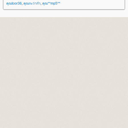
คุณtoor36
,
คุณกะว่าก๋า
,
คุณ**mp5**