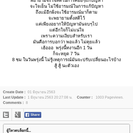
พยายามจะใช้สติในการค่อยๆแก้ปัญหา
จะใจเย็น ไม่ใช้อารมณ์ในการแก้ปัญหา
ถึงแม้อีกฝั่งจะใช้อารมณ์มาก็ตาม
จะพยายามตั้งสติไว้
ค่เพียงอยากให้ปัญหามันจบๆไป
ต่อีกใจก็ไม่แน่ใจ
เพราะความเงียบสำหรับเรา
มันคือการบอกว่า พอแล้ว ไม่คุยแล้ว
เฮ้อออ พรุ่งนี้ทงานอีก 1 วัน
ก็จะหยุด 7 วัน
8 ชม ในวันพรุ่งนี้ ไม่รู้เหตุการณ์มันจะปรับเปลี่ยนอะไรบ้าง
สู้ สู้ นะตัวเอง
Create Date :
01 มิถุนายน 2563
Last Update :
1 มิถุนายน 2563 20:27:08 น.
Counter :
1003 Pageviews.
Comments :
8
ผู้โหวตบล็อกนี้...