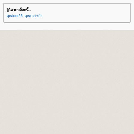
ผู้โหวตบล็อกนี้...
คุณtoor36
,
คุณกะว่าก๋า