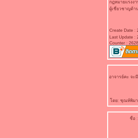
กฎหมายแรงงานร
พัฒนาผู้ให้บริการคำปรึกษา(BDS ,SP)
ผู้เชี่ยวชาญด
Management Platform
Module1@Competency Chllenges. MURATA
THAILAND
การพัฒนาทีมงาน สำนักงานจัดหางาน จังหวัด
Create Date : 
ลำพูน
Last Update : 
กิจกรรมสร้างเครือข่ายความสัมพันธ์หน่วยงาน
Counter : 262
กสทช. สำนักนายกฯ
Business Model Canvas
ฝึกอบรมเข้มข้นกฎหมายแรงงานสำหรับผู้
บริหารบ.ในเครือVPF...
กิจกรรมขับเคลื่อนHappy University
อาจารย์คะ จะมีอ
มหาวิทยาลัยเชียงใหม่..ฮากระจาย.. ม่วนหลา
เน้อ!!
กิจกรรมพัฒนาบุคลากรภาคอุสาหกรรม เรื่อง
"พัฒนาศักยภาพหัวหน้างาน"
ดย: ชุณห์พิมา
ครงการจัดทำมาตรฐานอาชีพและคุณวุฒิ
วิชาชีพ
เทคนิคการทำงานเหนือความคาดหมา
ชื่อ :
Outside Seminar ดนตรีสีสัน เชียงใหม่
สัมมนาแผนปฏิบัติการตามยุทธศาสตร์ ATSME
2015-2017