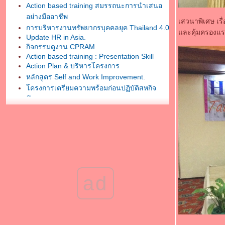
Action based training สมรรถนะการนำเสนอ
อย่างมืออาชีพ
เสวนาพิเศษ เรื
การบริหารงานทรัพยากรบุคคลยุค Thailand 4.0
ละคุ้มครองแ
Update HR in Asia.
กิจกรรมดูงาน CPRAM
Action based training : Presentation Skill
Action Plan & บริหารโครงการ
หลักสูตร Self and Work Improvement.
ครงการเตรียมความพร้อมก่อนปฏิบัติสหกิจ
ศึกษา
กิจกรรมการศึกษาดูงาน โตโยต้า - สวน
อุตสาหกรรมเครือสหพัฒน์ศรีราชา
“สร้างพลังทีมงานสู่เป้าหมายความสำเร็จ”
จิปาถะ
งานบรรยาย HR North Forum ครั้งที่ 5 "HR for
AEC"
กิจกรรม HR North Forum ครั้งที่ 5
ad
professional training+action
กิจกรรมเพิ่มทักษะการติดต่อสื่อสาร
มหาวิทยาลัยธนบุรี..enjoy class
Advanced Workshop :Self & Work
Improvement