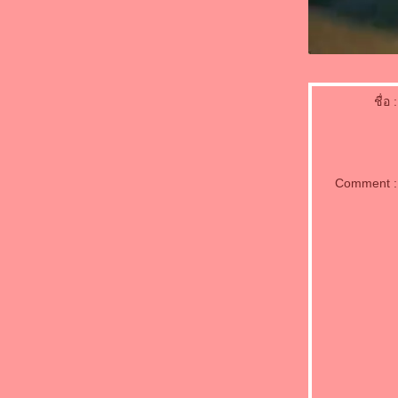
Improvement
พัฒนาผู้ให้บริการคำปรึกษา(BDS ,SP)
Management Platform
Module1@Competency Chllenges. MURATA
THAILAND
การพัฒนาทีมงาน สำนักงานจัดหางาน จังหวัด
ลำพูน
ชื่อ :
กิจกรรมสร้างเครือข่ายความสัมพันธ์หน่วยงาน
กสทช. สำนักนายกฯ
Business Model Canvas
ฝึกอบรมเข้มข้นกฎหมายแรงงานสำหรับผู้
Comment :
บริหารบ.ในเครือVPF...
กิจกรรมขับเคลื่อนHappy University
มหาวิทยาลัยเชียงใหม่..ฮากระจาย.. ม่วนหลา
เน้อ!!
กิจกรรมพัฒนาบุคลากรภาคอุสาหกรรม เรื่อง
"พัฒนาศักยภาพหัวหน้างาน"
ครงการจัดทำมาตรฐานอาชีพและคุณวุฒิ
วิชาชีพ
เทคนิคการทำงานเหนือความคาดหมา
Outside Seminar ดนตรีสีสัน เชียงใหม่
สัมมนาแผนปฏิบัติการตามยุทธศาสตร์ ATSME