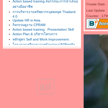
Action based training สมรรถนะการนำเสนอ
Create Date 
อย่างมืออาชีพ
Last Update 
การบริหารงานทรัพยากรบุคคลยุค Thailand
Counter : 179
4.0
Update HR in Asia.
กิจกรรมดูงาน CPRAM
Action based training : Presentation Skill
Action Plan & บริหารโครงการ
หลักสูตร Self and Work Improvement.
ครงการเตรียมความพร้อมก่อนปฏิบัติสหกิจ
ศึกษา
กิจกรรมการศึกษาดูงาน โตโยต้า - สวน
อุตสาหกรรมเครือสหพัฒน์ศรีราชา
“สร้างพลังทีมงานสู่เป้าหมายความสำเร็จ”
จิปาถะ
งานบรรยาย HR North Forum ครั้งที่ 5 "HR for
AEC"
ad
กิจกรรม HR North Forum ครั้งที่ 5
professional training+action
กิจกรรมเพิ่มทักษะการติดต่อสื่อสาร
มหาวิทยาลัยธนบุรี..enjoy class
Advanced Workshop :Self & Work