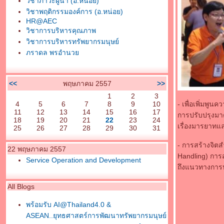
วิชาภาวะผู้นำ (อ.หน่อย)
วิชาพฤติกรรมองค์การ (อ.หน่อย)
HR@AEC
วิชาการบริหารคุณภาพ
วิชาการบริหารทรัพยากรมนุษย์
ภราดล พรอำนว
<<
พฤษภาคม 2557
>>
1
2
3
4
5
6
7
8
9
10
- เพื่อเพิ่มพู
11
12
13
14
15
16
17
การปรับปรุงมาต
18
19
20
21
22
23
24
เรื่องมารยาทแล
25
26
27
28
29
30
31
- การสร้างจิต
22 พฤษภาคม 2557
Handling) การ
Service Operation and Development
ถึงแนวทางการปร
All Blogs
พร้อมรับ AI@Thailand4.0 &
ASEAN..ยุทธศาสตร์การพัฒนาทรัพยากรมนุษย์