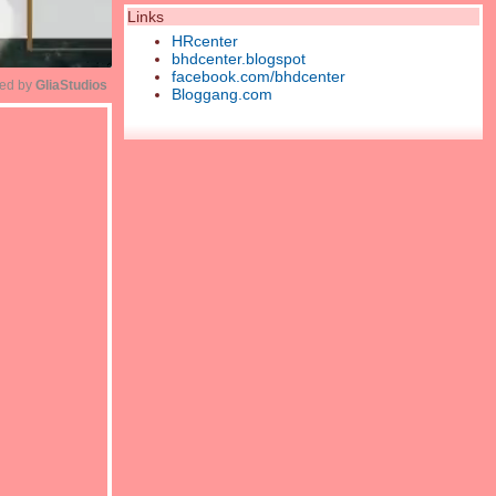
Links
HRcenter
bhdcenter.blogspot
facebook.com/bhdcenter
ed by 
GliaStudios
Bloggang.com
Unmute