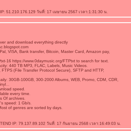
IP: 51.210.176.129 วันที่: 17 เมษายน 2567 เวลา:1:31:30 น.
er and download everything directly
lac.blogspot.com
yPal, VISA, Bank transfer, Bitcoin, Master Card, Amazon pay,
txt-16 https://www.0daymusic.org/FTPtxt to search for text.
acity: 440 TB MP3, FLAC, Labels, Music Videos.
, FTPS (File Transfer Protocol Secure), SFTP and HTTP,
daily: 30GB-100GB, 300-2000 Albums, WEB, Promo, CDM, CDR,
nyl...
wnload speed.
ilable every time.
s Of archives.
r's speed: 1 Gb/s.
Most of genres are sorted by days.
ND IP: 79.137.89.102 วันที่: 17 กันยายน 2568 เวลา:16:49:03 น.