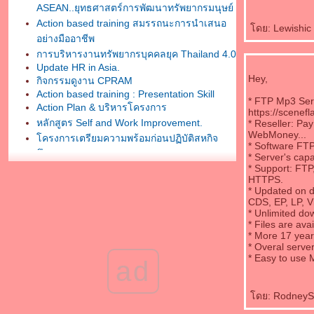
ASEAN..ยุทธศาสตร์การพัฒนาทรัพยากรมนุษย์
Action based training สมรรถนะการนำเสนอ
ดย: Lewishic 
อย่างมืออาชีพ
การบริหารงานทรัพยากรบุคคลยุค Thailand 4.0
Update HR in Asia.
Hey,
กิจกรรมดูงาน CPRAM
Action based training : Presentation Skill
* FTP Mp3 Serv
Action Plan & บริหารโครงการ
https://scenef
หลักสูตร Self and Work Improvement.
* Reseller: Pa
WebMoney...
ครงการเตรียมความพร้อมก่อนปฏิบัติสหกิจ
* Software FTP
ศึกษา
* Server's cap
* Support: FTP
กิจกรรมการศึกษาดูงาน โตโยต้า - สวน
HTTPS.
อุตสาหกรรมเครือสหพัฒน์ศรีราชา
* Updated on 
“สร้างพลังทีมงานสู่เป้าหมายความสำเร็จ”
CDS, EP, LP, Vi
* Unlimited do
จิปาถะ
* Files are ava
งานบรรยาย HR North Forum ครั้งที่ 5 "HR for
* More 17 year
AEC"
* Overal serve
กิจกรรม HR North Forum ครั้งที่ 5
* Easy to use 
ad
professional training+action
กิจกรรมเพิ่มทักษะการติดต่อสื่อสาร
ดย: RodneySTE
มหาวิทยาลัยธนบุรี..enjoy class
Advanced Workshop :Self & Work