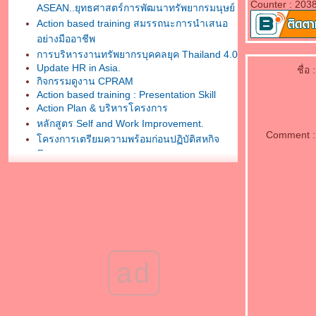
Counter : 203
ASEAN..ยุทธศาสตร์การพัฒนาทรัพยากรมนุษย์
Action based training สมรรถนะการนำเสนอ
อย่างมืออาชีพ
การบริหารงานทรัพยากรบุคคลยุค Thailand 4.0
Update HR in Asia.
ชื่อ :
กิจกรรมดูงาน CPRAM
Action based training : Presentation Skill
Action Plan & บริหารโครงการ
หลักสูตร Self and Work Improvement.
Comment :
ครงการเตรียมความพร้อมก่อนปฏิบัติสหกิจ
ศึกษา
กิจกรรมการศึกษาดูงาน โตโยต้า - สวน
อุตสาหกรรมเครือสหพัฒน์ศรีราชา
“สร้างพลังทีมงานสู่เป้าหมายความสำเร็จ”
จิปาถะ
งานบรรยาย HR North Forum ครั้งที่ 5 "HR for
AEC"
กิจกรรม HR North Forum ครั้งที่ 5
ad
professional training+action
กิจกรรมเพิ่มทักษะการติดต่อสื่อสาร
มหาวิทยาลัยธนบุรี..enjoy class
Advanced Workshop :Self & Work