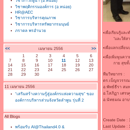
วิชาภาวะผู้นำ (อ.หน่อย)
วิชาพฤติกรรมองค์การ (อ.หน่อย)
HR@AEC
วิชาการบริหารคุณภาพ
วิชาการบริหารทรัพยากรมนุษย์
ภราดล พรอำนว
•
เพื่อเรียนรู้แ
”และให้ส
•
เพื่อแลกเปลี่
<<
เมษายน 2556
>>
1
2
3
4
5
6
•เพื่อเพิ่มพูนค
7
8
9
10
11
12
13
กาย สุขทั
14
15
16
17
18
19
20
21
22
23
24
25
26
27
ทีมวิทยากร :
28
29
30
ดร.เบ็ญจวรรณ 
11 เมษายน 2556
อ.พัทธ์ธีรา สม
อ.โสภิฏา เศรษ
“เสริมสร้างความรู้สู่องค์กรแห่งความสุข” ของ
อ.นัทธมณ อาบท
องค์การบริหารส่วนจังหวัดลำพูน รุ่นที่ 2
All Blogs
Create Date :
Last Update :
พร้อมรับ AI@Thailand4.0 &