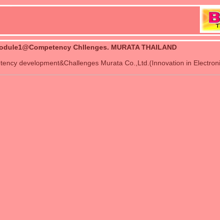
Module1@Competency Chllenges. MURATA THAILAND
ency development&Challenges Murata Co.,Ltd.(Innovation in Electroni