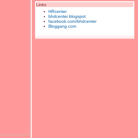
Links
HRcenter
bhdcenter.blogspot
facebook.com/bhdcenter
Bloggang.com