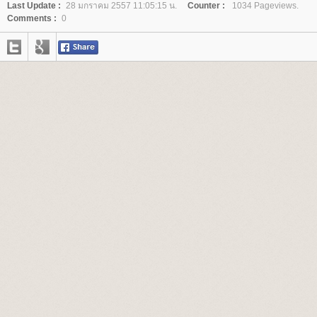
Last Update :
28 มกราคม 2557 11:05:15 น.
Counter :
1034 Pageviews.
Comments :
0