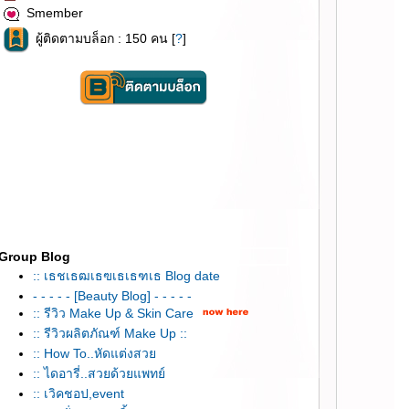
Smember
ผู้ติดตามบล็อก : 150 คน [
?
]
Group Blog
:: เธชเธฒเธฃเธเธฑเธ Blog date
- - - - - [Beauty Blog] - - - - -
:: รีวิว Make Up & Skin Care
:: รีวิวผลิตภัณฑ์ Make Up ::
:: How To..หัดแต่งสว
:: ไดอารี่..สวยด้วยแพทย์
:: เวิคชอป,event