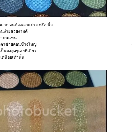
ดมาก จนต้องเอาแปรง หรือ นิ้ว
บลนง่ายสวยงามดี
มาทาบนแขน
 ตาข่ายค่อนข้างใหญ่
เป็นผงจุดๆเลยทีเดียว
่น้อยเท่านั้น