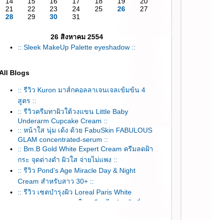
14
15
16
17
18
19
20
21
22
23
24
25
26
27
28
29
30
31
26 สิงหาคม 2554
:: Sleek MakeUp Palette eyeshadow ::
All Blogs
:: รีวิว Kuron มาส์กคอลลาเจนเจลเข้มข้น 4
สูตร ::
:: รีวิวครีมทาผิวใต้วงแขน Little Baby
Underarm Cupcake Cream ::
:: หน้าใส นุ่ม เด้ง ด้วย FabuSkin FABULOUS
GLAM concentrated-serum ::
:: Bm.B Gold White Expert Cream ครีมลดฝ้า
กระ จุดด่างดำ ผิวใส จ่ายไม่แพง ::
:: รีวิว Pond’s Age Miracle Day & Night
Cream สำหรับสาว 30+ ::
:: รีวิว เซตบำรุงผิว Loreal Paris White
Perfect Clinical ขาวใสเหมือนไปทำหน้าที่
คลีนิค ::