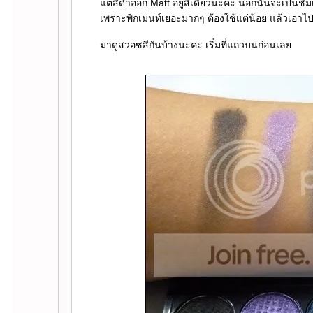
ต่สีดำออก Matt อยู่สีเดียวนะคะ นอกนั้นจะเป็นชิ
เพราะพิกเมนท์เยอะมากๆ ต้องใช้แต่น้อย แล้วเอาไป
มาดูสวอซสีกันบ้างนะคะ เริ่มที่แถวบนก่อนเล