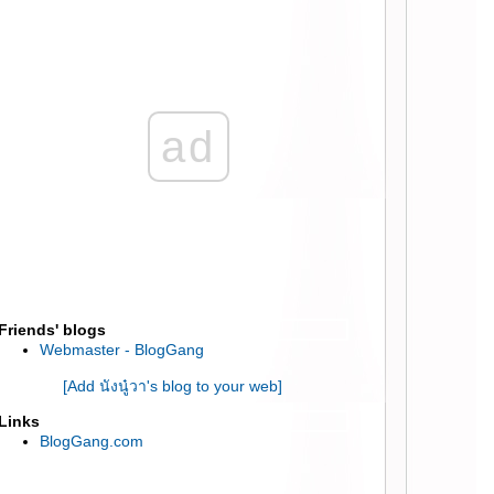
:: แก้ปัญหาผิวแก่ก่อนวัย แบบไม่ต้องพึ่งหมอ
L'Oreal Paris Revitallift Filler (HA) ::
:: รีวิว Faith in Face Truly Waterly Cleansing
Water และ Egg white whip cleansing foam ::
:: สกินแคร์ถูกและดี “รอยัล บิวตี้ ไวท์สเนล
กลด์ครีม ” ::
ad
:: บำรุงผิวสวยครบ งบ 300 บาท หัวจรดเท้า ได้
อะไรบ้าง มาดู! ::
:: แนะนำผลิตภัณฑ์ คืนวัยใส ฟื้นสภาพผิว ลด
ริ้วรอย จาก Vin 21 ::
:: รอยัลบิวตี้ ไวท์ สเนลครีม (Royal Beauty
White Snail Cream) ::
:: LA MONDE SKINCARE เซรั่มยกกระชับผิว
บบเห็นผลจริง ::
Friends' blogs
:: รีวิวผลิตภัณฑ์ L’eau Claire ( Glow Day
Webmaster - BlogGang
Cream | Glow Night Cream) ::
:: รีวิว fracora Proteoglycan เซรั่มตัวใหม่
[Add นังนู๋วา's blog to your web]
บำรุงผิวกระชับ เต่งตึง ::
Links
:: รีวิว Hada Labo Retinol Lifting & Firming
BlogGang.com
(3D Formula) ฮาดะลาโบะสีแดง รุ่นใหม่ ::
:: รีวิว Skindom Angels Galactomyces 100%