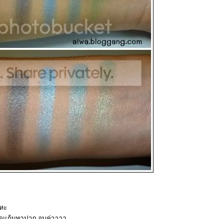
แหะ
วปัดแก้มทาปาก จบค่าาาา