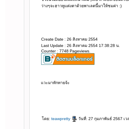
ว่างๆจะฮาวทูแต่งตาด้วยพาเลตนี้มาให้ชมค่า :)
Create Date : 26 สิงหาคม 2554
Last Update : 26 สิงหาคม 2554 17:38:28 น.
Counter : 7748 Pageviews.
วะมาทักทายจ้ะ
rassapoom
rassapoom clinic
รัสมิ์ภูมิ
รัสมิ์ภูมิ คลินิก
Ultraformer
กกระชับ
ลดริ้วรอ
สลายไขมันใต้ชั้นผิว
ฟิลเลอร์ร่องแก้ม
ศัลยกรรมตาสองชั้น
ฟิลเลอร์สะโพก
ฟิลเลอร์เสริมสะโพก
ฉีดฟิลเลอร์สะโพก
ฉีดฟิลเลอร์เสริมสะโพก
Morpheus
Morpheus Pro
กกระชับผิว
ฟิลเลอร์คาง
ปรแกรมฟิลเลอร์คาง
Exosome
Exosom
ไหมคืออะไร
Lenisna
JUVELOOK
สารเติมเต็ม
REVIVE
BELOTERO REVIVE
Rejuran
Gouri
คอลลาเจน
กระตุ้นคอลลาเจน
Juvederm
Juvederm Volite
New Juvederm Volite
Radiesse
CoolSculpting Elite
CoolSculpting
สลายไขมันด้วยความเย็น
สลายไขมัน
BodyTite
ดูดไขมัน
Emsculpt
สร้างกล้ามเนื้อ
ลดไขมัน
สอนฉีดโปรแกรมฟิลเลอร์
สอนฉีดฟิลเลอร์
ฉีดฟิลเลอร์
ห้ใจ
ดย:
teawpretty
วันที่: 27 กุมภาพันธ์ 2567 เ