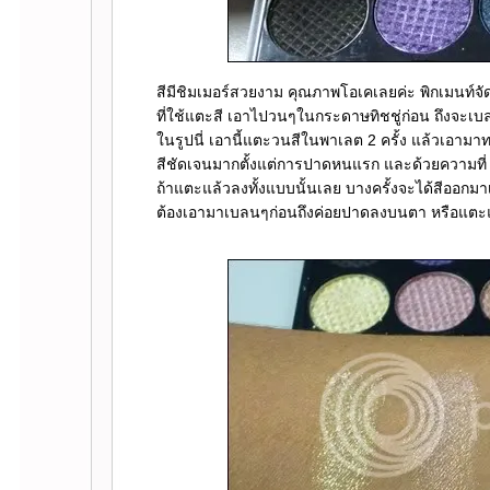
สีมีชิมเมอร์สวยงาม คุณภาพโอเคเลยค่ะ พิกเมนท์จั
ที่ใช้แตะสี เอาไปวนๆในกระดาษทิชชู่ก่อน ถึงจะเ
นรูปนี่ เอานี้แตะวนสีในพาเลต 2 ครั้ง แล้วเอา
สีชัดเจนมากตั้งแต่การปาดหนแรก และด้วยความที่
ถ้าแตะแล้วลงทั้งแบบนั้นเลย บางครั้งจะได้สีออกมา
ต้องเอามาเบลนๆก่อนถึงค่อยปาดลงบนตา หรือแตะแต