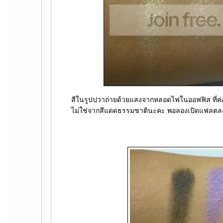
สีในรูปปวาถ่ายด้วยแสงจากหลอดไฟในออฟฟิส ที่ค่
ไม่ใช่จากสีแดดธรรมชาตินะคะ พอลองเปิดแฟลตลง