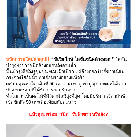
นวัตกรรมใหม่ล่าสุด!!!
“ นีเวีย ไวท์ โลชั่นชนิดล้างออก ”
ลชั่น
บำรุงผิวขาวชนิดล้างออกหลังอาบน้ำ
ฟื้นบำรุงลึกถึงรูขุมขน ขณะผิวเปียก แค่ล้างออก ผิวก็ขาวเนียน
กระจ่างใสอิ่มน้ำ ทั่วเรือนร่างอย่างแท้จริง
ผสาน คุณค่าวิตามินซี 50 เท่า จาก คามู คามู สุดยอดผลไม้จาก
ป่าอะเมซอน ที่ได้รับการยอมรับจาก
ทั่วโลกว่าเป็นผลไม้ที่มีวิตามินซีสูงที่สุด
ดยมีปริมาณวิตามินซี
เข้มข้นถึง 50 เท่าเมื่อเทียบกับมะนาว
ล้วคุณ พร้อม “เปิด” รับผิวขาว หรือยัง?