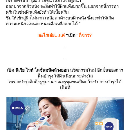
เพราะครีมบำรุงผิว โลชั่น เหล่านี้จะดูดน้ำ
ออกมาจากผิวหนัง จะยิ่งทำให้ผิวแห้งมากขึ้น นอกจากนี้การทา
ครีมในช่วงผิวแห้งยังทำให้เนื้อครีม
ซึมให้เข้าสู่ผิวไม่มาก เหลือตกค้างบนผิวหนัง ซึ่งจะทำให้เกิด
ความเหนียวเหนอะหนะเมื่อเหงื่อออกได้ ”
อะไรเอ่ย…แค่
“เปิด”
ก็ขาว?
.
.
เปิด
นีเวีย ไวท์ โลชั่นชนิดล้างออก
นวัตกรรมใหม่ อีกขั้นของการ
ฟื้นบำรุง ให้ผิวเนียนกระจ่างใส
เพราะบำรุงลึกถึงรูขุมขน ขณะรูขุมขนเปิดกว้างรับการบำรุงได้
เต็มที่