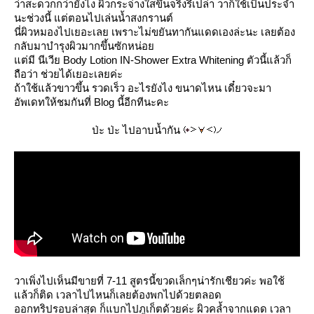
ว่าสะดวกกว่ายังไง ผิวกระจ่างใสขึ้นจริงรึเปล่า วาก็ใช้เป็นประจำ
นะช่วงนี้ แต่ตอนไปเล่นน้ำสงกรานต์
นี่ผิวหมองไปเยอะเลย เพราะไม่ขยันทากันแดดเองล่ะนะ เลยต้อง
กลับมาบำรุงผิวมากขึ้นซักหน่อ
ต่มี นีเวีย Body Lotion IN-Shower Extra Whitening ตัวนี้แล้วก็
ถือว่า ช่วยได้เยอะเลยค่ะ
ถ้าใช้แล้วขาวขึ้น รวดเร็ว อะไรยังไง ขนาดไหน เดี๋ยวจะมา
อัพเดทให้ชมกันที่ Blog นี้อีกทีนะคะ
ป่ะ ป่ะ ไปอาบน้ำกัน
วาเพิ่งไปเห็นมีขายที่ 7-11 สูตรนี้ขวดเล็กๆน่ารักเชียวค่ะ พอใช้
ล้วก็ติด เวลาไปไหนก็เลยต้องพกไปด้วยตลอด
ออกทริปรอบล่าสุด ก็แบกไปภูเก็ตด้วยค่ะ ผิวคล้ำจากแดด เวลา