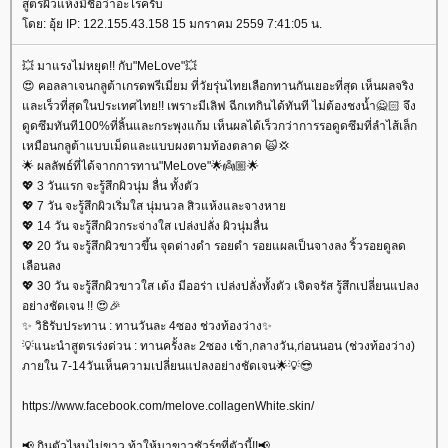
สูตรผิวแห้งมีชื่อว่าอะไรครับ
ดย: อุ้ย IP: 122.155.43.158 15 มกราคม 2559 7:41:05 น.
💥 มาแรงไม่หยุด!! กับ"MeLove"💥
😍 คอลลาเจนกลูต้าเกรดพรีเมี่ยม ที่วัยรุ่นไทยเลือกทานกันเยอะที่สุด เห็นผลจริง
ละเร็วที่สุดในประเทศไทย!! เพราะมีเลิฟ ฉีกเทกินได้ทันที ไม่ต้องชงน้ำ🙅🏻 จึง
ดูดซึมทันที100%ที่ลิ้นและกระพุงแก้ม เห็นผลได้เร็วกว่าการรอดูดซึมที่ลำไส้เล็ก
เหมือนกลูต้าแบบเม็ดและแบบผงตามท้องตลาด 🙀💢
🌟 ผลลัพธ์ที่ได้จากการทาน"MeLove"🌟👼🏼🌟
💖 3 วันแรก จะรู้สึกผิวนุ่ม ลื่น ทั้งตัว
💖 7 วัน จะรู้สึกผิวเริ่มใส นุ่มนวล สิวแห้งและจางหา
💖 14 วัน จะรู้สึกผิวกระจ่างใส เปล่งปลั่ง ผิวนุ่มลื่น
💖 20 วัน จะรู้สึกผิวขาวขึ้น จุดด่างดำ รอยดำ รอยแผลเป็นจางลง ริ้วรอยดูลด
เลือนลง
💖 30 วัน จะรู้สึกผิวขาวใส เด้ง มีออร่า เปล่งปลั่งทั้งตัว เจิดจรัส รู้สึกเปลี่ยนแปลง
อย่างชัดเจน !! 😍🎉
✨ วิธิรับประทาน : ทานวันละ 4ซอง ช่วงท้องว่าง✨
💡แนะนำสูตรเร่งด่วน : ทานครั้งละ 2ซอง เช้า,กลางวัน,ก่อนนอน (ช่วงท้องว่าง)
ภายใน 7-14วันเห็นความเปลี่ยนแปลงอย่างชัดเจน🌟💡😎
https://www.facebook.com/melove.collagenWhite.skin/
📢 กินตัวไหนไม่ขาว ท้าให้มาขาวชัวร์ๆที่ตัวนี้!!📢