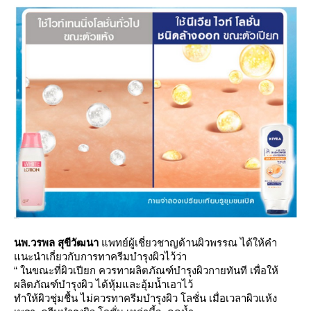
นพ.วรพล สุขีวัฒนา
พทย์ผู้เชี่ยวชาญด้านผิวพรรณ ได้ให้คำ
นะนำเกี่ยวกับการทาครีมบำรุงผิวไว้ว่า
“ ในขณะที่ผิวเปียก ควรทาผลิตภัณฑ์บำรุงผิวกายทันที เพื่อให้
ผลิตภัณฑ์บำรุงผิว ได้หุ้มและอุ้มน้ำเอาไว้
ทำให้ผิวชุ่มชื้น ไม่ควรทาครีมบำรุงผิว โลชั่น เมื่อเวลาผิวแห้ง