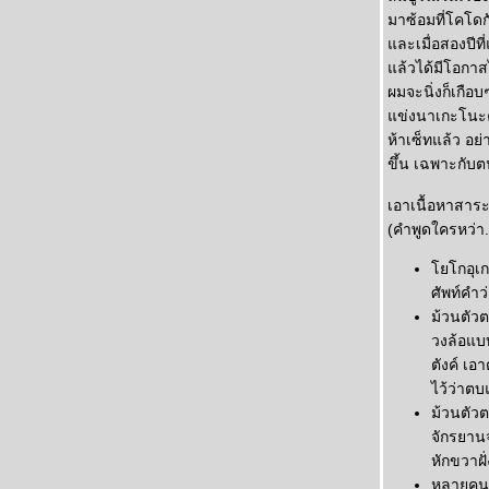
ช้อบ ชอบ... ฮาเนโกชิ
มาซ้อมที่โคโดก
ูโด มือใหม่ทุ่มไม่ได้
ละเมื่อสองปีที
ซ้อมยูโดเองที่บ้าน
ล้วได้มีโอกาสไ
เบาะยูโด
ผมจะนิ่งก็เกือ
คุมะโดโจ ยูโดฮ่องกง
ข่งนาเกะโนะคา
ูโดมหาชัยแชมเปี้ยนชิพ
ห้าเซ็ทแล้ว อย
ขึ้น เฉพาะกับ
เอาเนื้อหาสาระ
(คำพูดใครหว่า
กอุเกมิ
ศัพท์คำว
ม้วนตัว
วงล้อแบบ
ตังค์ เอ
ไว้ว่าตบแ
ม้วนตัว
จักรยาน
หักขวาฝ
หลายคนตบ