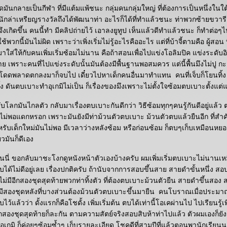
ดมันกลายเป็นกีฬา ที่มีแต้มแพ้ชนะ กลุ่มคนกลุ่มใหญ่ ที่ต้องการเป็นหนึ่งในใ
ง นักล่าเหรียญรางวัลถึงได้พัฒนาท่า อะไรก็ได้ที่ทำแล้วชนะ ท่าพวกซ้ายขวารีเ
ึงเกิดขึ้น คนนี้ทำ มีคลิปถ่ายไว้ เอาลงยูทูป เห็นแล้วดีทำแล้วชนะ ก็ทำต่อๆไป 
พวกนี้มันไม่ผิด เพราะว่าเพิ่งเริ่มไม่รู้อะไรคืออะไร แต่ที่บ้าจี้ตามคือ ผู้สอน 
าใส่ให้กับคนเพิ่มเริ่มซ้อมไม่นาน คือถ้าสอนเพื่อไปแข่งโอลิมปิค แข่งระดับอ
 เพราะคนที่ไปแข่งระดับนั้นมันต้องมีพื้นฐานพอสมควร แต่นี้พื้นมึงไม่ปู 
 โดดพลาดตกลงมาก็จบไป เดี๋ยวไปหาเด็กคนอื่นมาทำแทน คนที่เจ็บก็โยนทิ้ง 
ิ้ง ดันตบเบาะทำอุเกมิไม่เป็น ก็เรื่องของมึงเพราะไม่ตั้งใจซ้อมตบเบาะตั้งแต
ดับโลกมันไกลตัว กลับมาเรื่องตบเบาะกันดีกว่า วิธีซ้อมทุกๆคนรู้กันดีอยู่แล้
นไม่พอแดกหรอก เพราะมันยังมีท่าม้วนตัวตบเบาะ ม้วนตัวตบแล้วยืนอีก ที่ส
 สำหรับเด็กใหม่มันไม่พอ มีเวลาว่างหลังซ้อม หรือก่อนซ้อม ก็ตบๆเก็บเหมือนห
๋ยวมันก็ดีเอง
่นนี่ ขอกลับมาชะโงกดูหนังหน้าตัวเองบ้างครับ ผมเพิ่มเริ่มตบเบาะไม่นานเห
ได้ไม่ดีอยู่เลย เรื่องปกติครับ ถ้านับจากการสอบขึ้นสาย สายดำขั้นหนึ่ง
ังไม่มีอีกสองชุดสุดท้ายพวกท่าทิ้งตัว ที่ต้องตบเบาะม้วนตัวยืน สายดำขึ้นส
 มีสองชุดหลังที่บางส่วนต้องม้วนตัวตบเบาะขึ้นมายืน คนโบราณเมื่อประมา
ว้แล้วว่า ดั้งแรกก็คือโชดั้ง เพิ่มเริ่มต้น ตบได้เท่านี้โอเคผ่านไป ไปเรียนรู้เ
สองชุดสุดท้ายก็ละกัน ตามความสัตย์จริงสอบสิบห้าท่าไปแล้ว ตัวผมเองก็ยังรู
งอุเกมิ ก็ค่อยๆซ้อมซ้ำๆ เก็บรายละเอียด โชคดีที่สามปีที่แล้วตอนพานักเรีย