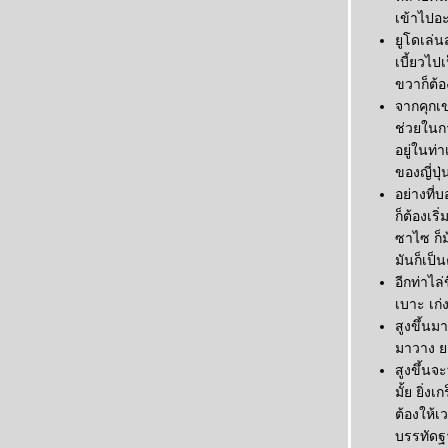
เข้าไปอะ
ูโดเล่น
เบี้ยวไป
ขวาก็ต้อ
จากคุกเข
ช่วยในกา
อยู่ในท
ของญี่ปุ
อย่างที่
ก็ต้องเร
ซาไซ ก็ม
มันก็เป็
อีกท่าไ
เบาะ เก่
สูงขึ้นม
มาวาง ยก
สูงขึ้นจ
มั้ย ยิ่ง
ต้องให้เ
บรรทัดฐ