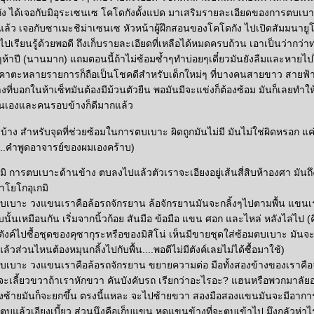
ัง ได้เจอกับมิอุระเซนเซ โคโดกังดั้งแปด มาเสริมรายละเอียดของการตบเบาะ
่แล้ว เจอกับซาเมะชิม่าเซนเซ หัวหน้าผู้ฝึกสอนของโคโดกัง ไปเปิดสัมมนายู
ปเรียนรู้ด้วยพอดี ถึงเก็บรายละเอียดที่เหลือได้หมดครบถ้วน เอาเป็นว่ากว่
บๆห้าปี (นานมาก) แถมตอนนี้ถ้าไม่ซ้อมซ้ำๆทำบ่อยๆเดี๋ยวมันยังลืมและหายไปได้
ตะหลายรายการก็ถือเป็นโชคดีสำหรับเด็กใหม่ๆ ที่บางคนสายขาว สายฟ้า
่างที่บอกในห้าเซ็ทมันต้องมีม้วนตัวยืน พอมันมีจะแข่งก็ต้องซ้อม มันก็เลยทำใ
ตนเองและคนรอบข้างก็ดีมากแล้ว
บ้าง สำหรับจุดที่ช่วยซ้อมในการตบเบาะ ผิดถูกมันไม่มี มันไม่ใช่ผิดหรอก แค่
...คำพูดอาจารย์ของผมเองคร้าบ)
 การตบเบาะด้านข้าง ตบลงไปแล้วตัวเราจะเอียงอยู่เส้นสี่สิบห้าองศา มันถ
่าโยโกอุเกมิ
ตบเบาะ วงแขนเราคือล้อรถจักรยาน ล้อจักรยานมันจะกลิ้งๆไปตามพื้น แขนเรา
นั้นเหมือนกัน เริ่มจากนิ้วก้อย สันมือ ข้อมือ แขน ศอก และไหล่ หลังไล่ไป (ค
าตังค์ไปซื้อชุดของคุซากุระหรือของมิสิโน่ เห็นมีขายชุดใส่ซ้อมตบเบาะ มันจ
ล้วส่วนไหนต้องหมุนกลิ้งไปกับพื้น....พอดีไม่มีตังค์เลยไม่ได้ซื้อมาใช้)
ตบเบาะ วงแขนเราคือล้อรถจักรยาน ขยายความต่อ มือทั้งสองข้างของเราคื
จะเลี้ยวขวาถ้าเราหักขวา คันบังคับรถ เรียกว่าอะไรอะ? แฮนหรือพวกมาลัย
ั่งซ้ายมันก็จะยกขึ้น ตรงนี้แหละ จะไปซ้ายขวา สองมือสองแขนมันจะมีอาการ
แล้วเอียงเบี้ยว ส่วนนึงคือเก็บแขน หดแขนข้างที่จะตบเข้าไป มึงกลัวห่าไ