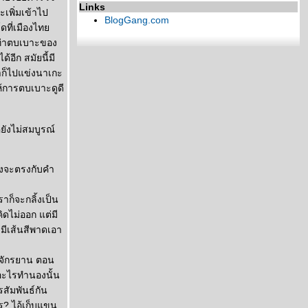
Links
เพิ่มเข้าไป
BlogGang.com
โดที่เมืองไท
าท่าตบเบาะของ
อีก สมัยนี้มี
ก็ไปแข่งนาเกะ
ห้การตบเบาะดูดี
ยังไม่สมบูรณ์
ึงจะตรงกับคำ
ก็จะกลิ้งเป็น
ิดไม่ออก แต่มี
ะมีเส้นสีพาดเอา
อจักรยาน ตอน
อะไรทำนองนั้น
สัมพันธ์กัน
ร? ไอ้เก็บแขน