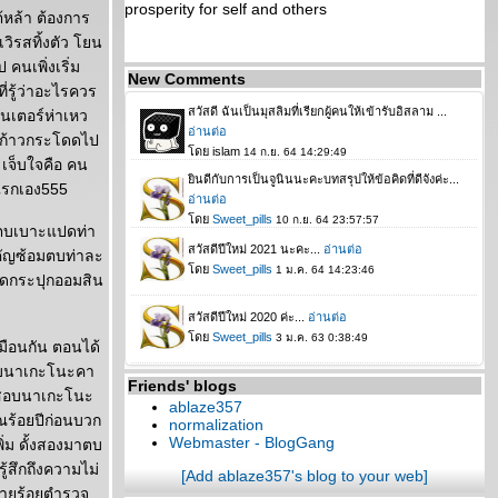
prosperity for self and others
ต้หล้า ต้องการ
วิรสทิ้งตัว โยน
คนเพิ่งเริ่ม
New Comments
ที่รู้ว่าอะไรควร
ินเตอร์ห่าเหว
กะก้าวกระโดดไป
เจ็บใจคือ คน
่แรกเอง555
ว ตบเบาะแปดท่า
ำคัญซ้อมตบท่าละ
ยอดกระปุกออมสิน
มือนกัน ตอนได้
 สอบนาเกะโนะคา
Friends' blogs
อง สอบนาเกะโนะ
ablaze357
ณร้อยปีก่อนบวก
normalization
Webmaster - BlogGang
พิ่ม ดั้งสองมาตบ
้สึกถึงความไม่
[Add ablaze357's blog to your web]
นนายร้อยตำรวจ