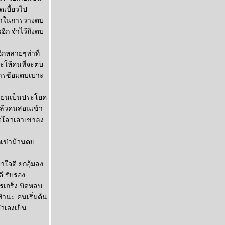
ิดเบี้ยวไป
ขวาในการวางตบ
วอีก จำไว้ถึงตบ
ีกหลายๆท่าที่
จะให้คนที่จะตบ
การซ้อมตบเบาะ
เขียนเป็นประโยค
าแล้วคนสอนเข้า
ๆสโลวเอาเข่าลง
กเข่าม้วนตบ
าใจดี ยกอุ้มลง
ี รับรอง
ารเกร็ง บิดหลบ
ยๆ ทำนะ คนเริ่มต้น
ัวเองเป็น