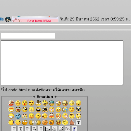
lls
วันที่: 29 มีนาคม 2562 เวลา:0:59:25 น.
*ใช้ code html ตกแต่งข้อความได้เฉพาะสมาชิก
+
Emotion
+