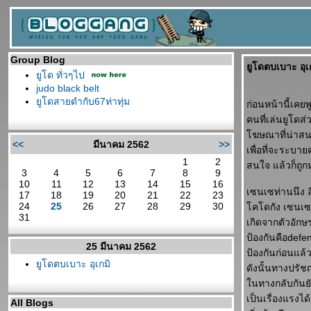
Group Blog
ูโดตบเบาะ อุเ
ูโด ทั่วๆไป
judo black belt
ูโดสายดำกับ67ท่าทุ่ม
ก่อนหน้านี้เคย
คนที่เล่นยูโดส
ฆษณาที่น่าสนใจ
<<
มีนาคม 2562
>>
เพื่อที่จะระบาย
1
2
สนใจ แล้วก็ถูกห
3
4
5
6
7
8
9
10
11
12
13
14
15
16
เซนเซท่านนึง ลื
17
18
19
20
21
22
23
24
25
26
27
28
29
30
คโดกัง เซนเซท
31
เกิดจากตัวอักษร
ป้องกันคือdefe
25 มีนาคม 2562
ป้องกันก่อนแล้
ูโดตบเบาะ อุเกมิ
ดังนั้นทางปรัช
นทางกลับกันยัง
เป็นเรื่องแรงได
All Blogs