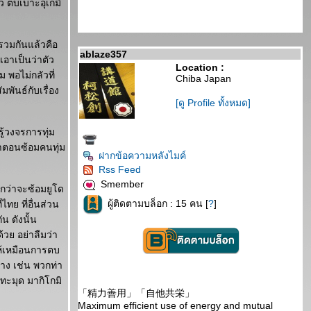
ัว ตบเบาะอุเกมิ
 รวมกันแล้วคือ
ablaze357
 เอาเป็นว่าตัว
Location :
ม พอไม่กลัวที่
Chiba Japan
พันธ์กับเรื่อง
[ดู Profile ทั้งหมด]
รู้วงจรการทุ่ม
้าตอนซ้อมคนทุ่ม
ฝากข้อความหลังไมค์
Rss Feed
Smember
ะกว่าจะซ้อมยูโด
ผู้ติดตามบล็อก : 15 คน [
?
]
่ไทย ที่อื่นส่วน
น ดังนั้น
้วย อย่าลืมว่า
ให้เหมือนการตบ
่าง เช่น พวกท่า
ทะมุด มากิโกมิ
「精力善用」「自他共栄」
Maximum efficient use of energy and mutual