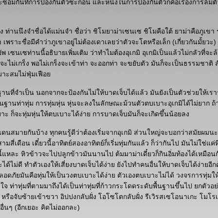
ะซ้อมกันที่การป้องกันตัวซะก่อน และหนึ่งในการป้องกันตัวก็คือเรื่องการล้มต
ง ท่านนึงจำชื่อได้แม่นจำ ชื่อว่า ชิโมยาม่าเซนเซ ชิโมคือใต้ ยาม่าคือภูเขา
 เพราะชื่อมีคำว่าภูเขาอยู่ไม่ต้องเดาเลยว่าตัวจะโตหรือเล็ก (เกี่ยวกันมั้ยวะ)
 เซนเซท่านนี้อธิบายเพิ่มเติม ว่าทำไมต้องอุเกมิ อุเกมิเป็นแล้วไม่กลัวที่จะล้
จะไม่เกร็ง พอไม่เกร็งจะเข้าท่า จะออกท่า จะขยับตัว มันก็จะเป็นธรรมชาติ สัม
มาะสมไม่ฟุ่มเฟือ
้นฐานที่จำเป็น นอกจากจะป้องกันไม่ให้บาดเจ็บได้แล้ว มันยังเป็นตัวช่วยให้เรา
้นฐานท่าทุ่ม การทุ่มหุ่น หุ่นจะลงในลักษณะม้วนตัวตบเบาะอุเกมิได้ไม่ยาก ถ
าะ ก็จะทุ่มหุ่นให้ตบเบาะได้ง่าย การบาดเจ็บมันก็จะเกิดขึ้นน้อยลง
นสมายกันบ้าง ทุกคนรู้ดีว่าต้องเริ่มจากอุเกมิ ส่วนใหญ่จะบอกว่าสมัยผมน
สี่เดือน เดี๋ยวนี้อาทิตย์สองอาทิตย์ก็เริ่มทุ่มกันแล้ว ก็ว่ากันไป มันไม่ใช่แค่ที
้แหละ หิวข้าวจะไปปลูกข้าวมันนานไป ต้มมาม่าเดี๋ยวก็กินอิ่มท้องได้เหมือนกั
ไม่ดี ทำตัวเองให้เสี่ยงบาดเจ็บได้ง่าย ยังไปทำคนอื่นให้บาดเจ็บได้ง่ายอีกด
ปลอดภัยมันคือทุ่มให้เป็นวงตบเบาะได้ง่าย ตัวเองตบเบาะไม่ได้ วงจรการทุ่ม
ใจ ท่าทุ่มที่ตามมาถึงได้เป็นท่าทุ่มที่ก้าวกระโดดระดับพื้นฐานขึ้นไป ยกตัวอย
 หรือจับซ้ายเข้าขวา อิปปงกลับฝั่ง โอโซโตกลับฝั่ง รีเวิรสเซโอนาเกะ โมโรเ
ื่นๆ (อีกเยอะ คิดไม่ออกละ)