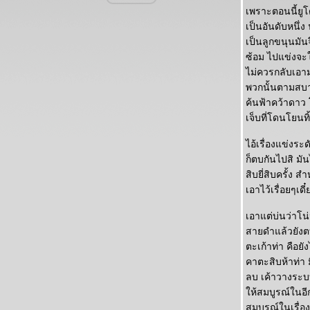
อบรมยูโด Olympic solidarity with kodokan
เพราะตอนนี้ยูโ
sensei (first day)
เป็นอันดับหนึ่
ุทธวิธียูโด
เป็นลูกขนุนมันจ
ูโด ศรัทธาในการฝึกซ้อมยูโด
ซ้อม ไปแข่งจะใช้
ูโด ทฤษฏีท่าทุ่มเซโอโอโตชิ
ไม่ควรกลับเอาม
ูโด การซ้อมและมุมมอง (ตอน โคโดกัง
พวกนั้นตามสบาย
ซัมเมอร์คอร์ส2016) ตอนที่ 7 "ชูชิน/
ค้นฟ้าคว้าดาว
จุดศูนย์ถ่วง"
เจ็บที่โดนโยนท
ูโด การซ้อมและมุมมอง (ตอน เซนเซโอฮิซาชิ
บุริ) ตอนที่6 "สนทนายูโดในวงเบียร์"
ไอ้เรื่องแข่งระ
ูโด การซ้อมและมุมมอง (ตอน มั่นใจ หนูทำได้-
ก็ตบกันไปสิ มั
ครก็ทำได้) ตอนที่5 "ความมั่นใจ"
สิบยี่สิบครั้ง
ูโด การซ้อมและมุมมอง (ตอน สายสี-สีสาย)
เอาไว้เรื่อยๆเดี
ตอนที่4 "เรื่องของสายยูโด"
ูโด การซ้อมและมุมมอง (ตอน เริ่มต้นตีเข่า)
เอาแต่บ่นว่าโน
ตอนที่3 "ฮิสะกุรุม่า"
สายดำแล้วยังตบ
ูโด การซ้อมและมุมมอง (ตอนไปทะเล) ตอนที่2
ตะเก้าท่า คือย
"คลื่นซัดเข้าฝั่ง"
คาตะสิบห้าท่า
ูโด การซ้อมและมุมมอง(ตอนใส่ชุดยูโด) ตอน
ลบ เค้าวางระบบไ
ที่1 "เก้าอี้ควรจะต้องมีสี่ขา"
ห้สมบูรณ์ในอีก
ูโด ว่ากันในส่วนของรันโดริ
สมบูรณ์ในเรื่อ