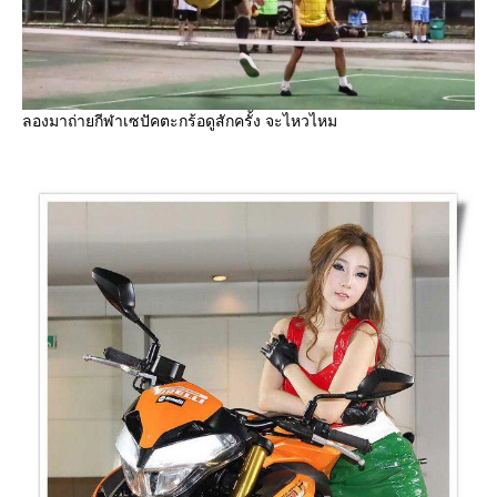
ลองมาถ่ายกีฬาเซปัคตะกร้อดูสักครั้ง จะไหวไหม