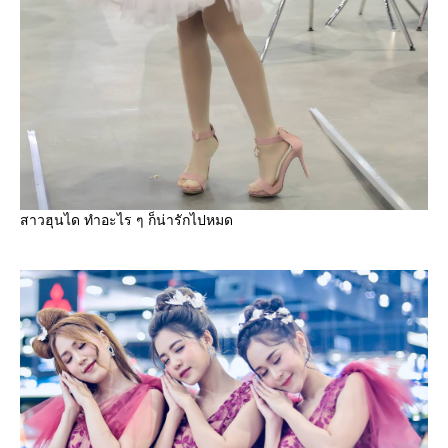
สาวฮุนได ทำอะไร ๆ ก็น่ารักไปหมด