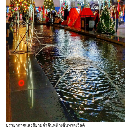
บรรยากาศแสงสียามค่ำคืนหน้าเซ็นทรัลเวิลด์