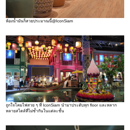
ห้องน้ำมันก็สวยประมาณนี้@IconSiam
ถูกใจโคมไฟสวย ๆ ที่ IconSiam นำมาประดับทุก floor และหลาก
หลายสไตล์ที่ไม่ซ้ำกันในแต่ละชั้น