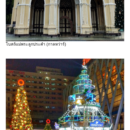
บสถ์แม่พระลูกประคำ (กาลหว่าร์)