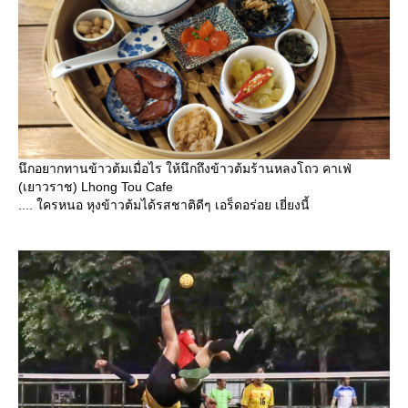
นึกอยากทานข้าวต้มเมื่อไร ให้นึกถึงข้าวต้มร้านหลงโถว คาเฟ่
(เยาวราช) Lhong Tou Cafe
.... ใครหนอ หุงข้าวต้มได้รสชาติดีๆ เอร็ดอร่อย เยี่ยงนี้