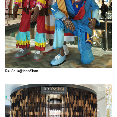
ผีตาโขน@IconSiam