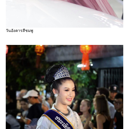
วันอังคารสีชมพู