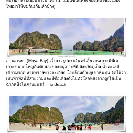
ที่มีโอกาสไปเยือนอ่าวมาหยา 1 ในอันซีนแหล่งท่องเที่ยวของเมือง
ไทยมาให้ชมกัน(กับเค้าบ้าง)
อ่าวมาหยา (Maya Bay) เวิ้งอ่าวรูปพระจันทร์เสี้ยวบนเกาะพีพีเล
เกาะขนาดใหญ่อันดับสองของหมู่เกาะพีพี จังหวัดภูเก็ต น้ำทะเลสี
เขียวมรกต หาดทรายขาวละเอียด โอบล้อมด้วยภูเขาหินปูน จัดได้ว่า
เป็นทิวทัศน์ที่สวยงามและมีชื่อเสียงดังไปทั่วโลกหลังจากถูกใช้เป็น
ฉากหนึ่งในภาพยนตร์ The Beach