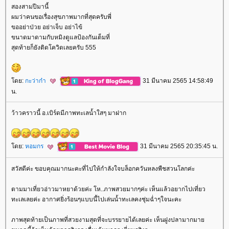
สองสามปีมานี้
ผมว่าคนขอเรื่องสุขภาพมากที่สุดครับพี่
ขออย่าป่วย อย่าเจ็บ อย่าไข้
ขนาดมาดามกับหมิงดูแลป้องกันเต็มที่
สุดท้ายก็ยังติดโควิดเลยครับ 555
ดย:
กะว่าก๋า
31 มีนาคม 2565 14:58:49
น.
ว้าวคราวนี้ อ.เบิร์ดมีภาพทะเลน้ำใสๆ มาฝาก
ดย:
หอมกร
31 มีนาคม 2565 20:35:45 น.
สวัสดีค่ะ ขอบคุณมากนะคะที่ไปให้กำลังใจบล็อกควันหลงพืชสวนโลกค่ะ
ตามมาเที่ยวอ่าวมาหยาด้วยค่ะ โห..ภาพสวยมากๆค่ะ เห็นแล้วอยากไปเที่ยว
ทะเลเลยค่ะ อากาศยิ่งร้อนๆแบบนี้ไปเล่นน้ำทะเลคงชุ่มฉ่ำๆใจนะคะ
ภาพสุดท้ายเป็นภาพที่สวยงามสุดที่จะบรรยายได้เลยค่ะ เห็นฝูงปลามากมา