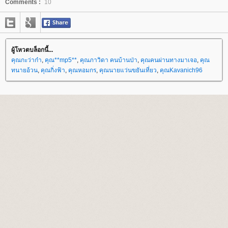
Comments :
10
ผู้โหวตบล็อกนี้...
คุณกะว่าก๋า
,
คุณ**mp5**
,
คุณภาวิดา คนบ้านป่า
,
คุณคนผ่านทางมาเจอ
,
คุณ
ทนายอ้วน
,
คุณกิ่งฟ้า
,
คุณหอมกร
,
คุณนายแว่นขยันเที่ยว
,
คุณKavanich96