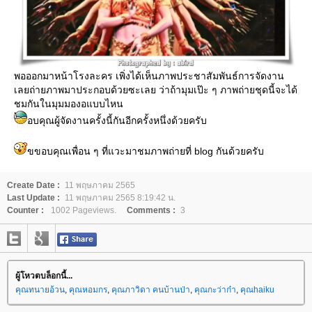
พอออกมาหน้าโรงละคร เพิ่งได้เห็นภาพประชาสัมพันธ์การจัดงาน
เลยถ่ายภาพมาประกอบด้วยซะเลย ว่าถ้ามุมเป๊ะ ๆ ภาพถ่ายชุดนี้จะได้
ชมกันในมุมมองอแบบไหน
อบคุณผู้จัดงานครั้งนี้กันอีกครั้งหนึ่งด้วยครับ
ขขอบคุณเพื่อน ๆ ที่แวะมาชมภาพถ่ายที่ blog กันด้วยครับ
Create Date :
11 พฤษภาคม 2565
Last Update :
11 พฤษภาคม 2565 8:19:42 น.
Counter :
1002 Pageviews.
Comments :
3
ผู้โหวตบล็อกนี้...
คุณทนายอ้วน
,
คุณหอมกร
,
คุณภาวิดา คนบ้านป่า
,
คุณกะว่าก๋า
,
คุณhaiku