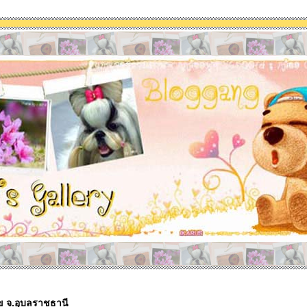
 จ.อุบลราชธานี