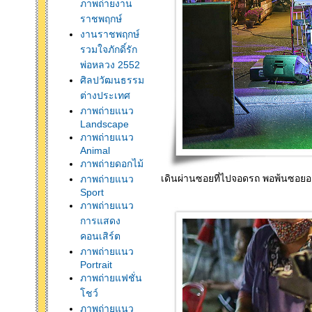
ภาพถ่ายงาน
ราชพฤกษ์
งานราชพฤกษ์
รวมใจภักดิ์รัก
พ่อหลวง 2552
ศิลปวัฒนธรรม
ต่างประเทศ
ภาพถ่ายแนว
Landscape
ภาพถ่ายแนว
Animal
ภาพถ่ายดอกไม้
เดินผ่านซอยที่ไปจอดรถ พอพ้นซอยออ
ภาพถ่ายแนว
Sport
ภาพถ่ายแนว
การแสดง
คอนเสิร์ต
ภาพถ่ายแนว
Portrait
ภาพถ่ายแฟชั่น
ชว์
ภาพถ่ายแนว