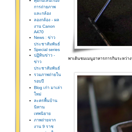
คุยกันเล่นเรื่อง
การถ่ายภาพ
ละกล้อง
ลองกล้อง - ผล
งาน Canon
A470
News : ข่าว
ประชาสัมพันธ์
Special series
ปฏิทินข่าว -
พาเดินชมเมนูอาหารการกินระหว่างท
ข่าว
ประชาสัมพันธ์
รวมภาพถ่ายใน
รอบปี
Blog เก่า มาเล่า
หม่
ละครพื้นบ้าน
นิทาน
เทพนิยา
ภาพถ่ายจาก
งาน 9 ราช