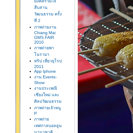
มงคลร่วมใจ
สืบสาน
วัฒนธรรม ครั้ง
ที่ 2
ภาพถ่ายงาน
Chiang Mai
GMS FAIR
2010
ภาพถ่ายพา
นรามา
ทริป เที่ยวยุโรป
2011
App Iphone
งาน Events-
Show
งานประเพณี
เชียงใหม่ และ
ศิลปวัฒนธรรม
ภาพถ่ายเจ้าหนู
P
ภาพถ่า
เทศกาลบอลลูน
นานาชาติ