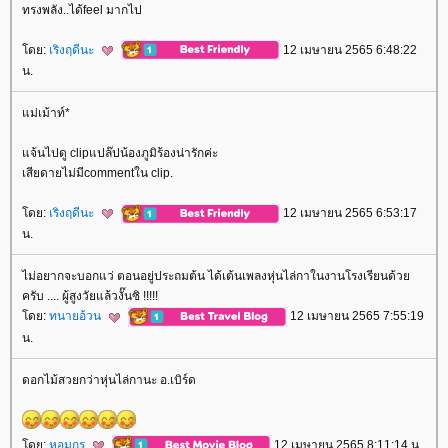
ทรงพลัง..ได้feel มากไป
ดย:
เริงฤดีนะ
12 เมษายน 2565 6:48:22
น.
ม่เม้าท์*
จ้นไปดู clipแปล๊ปน้องภูมิร้องน่ารักค่ะ
เสียดายไม่มีcommentใน clip.
ดย:
เริงฤดีนะ
12 เมษายน 2565 6:53:17
น.
ไม่อยากจะบอกแว่ ตอนอยู่ประถมต้น ได้เต้นเพลงหุ่นไล่กาในงานโรงเรียนด้ว
ครับ .... ผู้สูงวัยแล้วงั๊นซิ !!!!!
ดย:
ทนายอ้วน
12 เมษายน 2565 7:55:19
น.
ดอกไม้สวยกว่าหุ่นไล่กานะ อ.เบิร์ด
ดย:
หอมกร
12 เมษายน 2565 8:11:14 น.