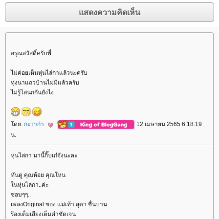
อรุณสวัสดิ์ครับพี่
ไม่ค่อยเห็นหุ่นไล่กาแล้วนะครับ
ทุ่งนาแถวบ้านไม่มีแล้วครับ
ไม่รู้ไล่นกกันยังไง
ดย:
กะว่าก๋า
12 เมษายน 2565 6:18:19
น.
หุ่นไล่กา นานี้กิ๊บเก๋จังนะคะ
ทันดู คุณห้อย คุณโหน
นหุ่นไล่กา..ค่ะ
ชอบๆๆ..
เพลงOriginal ของ แม่เท้า สุดา ชื่นบาน
ร้องเต็มเสียงเต็มคำชัดเจน