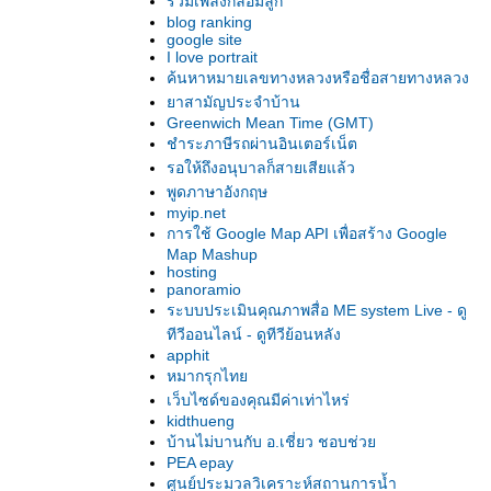
รวมเพลงกล่อมลูก
blog ranking
google site
I love portrait
ค้นหาหมายเลขทางหลวงหรือชื่อสายทางหลวง
าสามัญประจำบ้าน
Greenwich Mean Time (GMT)
ชำระภาษีรถผ่านอินเตอร์เน็ต
รอให้ถึงอนุบาลก็สายเสียแล้ว
พูดภาษาอังกฤษ
myip.net
การใช้ Google Map API เพื่อสร้าง Google
Map Mashup
hosting
panoramio
ระบบประเมินคุณภาพสื่อ ME system Live - ดู
ทีวีออนไลน์ - ดูทีวีย้อนหลัง
apphit
หมากรุกไท
เว็บไซด์ของคุณมีค่าเท่าไหร่
kidthueng
บ้านไม่บานกับ อ.เชี่ยว ชอบช่ว
PEA epay
ศูนย์ประมวลวิเคราะห์สถานการน้ำ