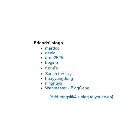
Friends' blogs
mardoo
genio
aree2525
begine
สกุลลัน
Sun in the sky
huayyangdong
ningnuys
Webmaster - BlogGang
[Add rangsitk4's blog to your web]