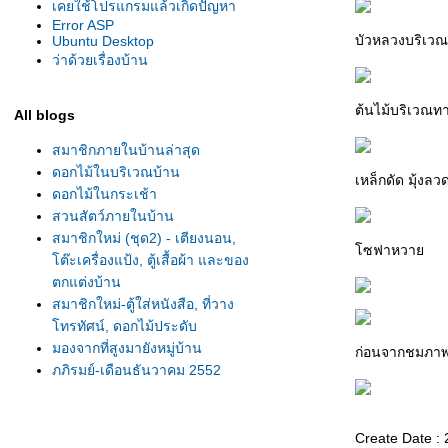
เคยใช้โปรแกรมแล้วเกิดปัญหา
Error ASP
บัวหลวงบริเวณท
Ubuntu Desktop
ว่าด้วยเรื่องบ้าน
ต้นไม้บริเวณทา
All blogs
สมาชิกภายในบ้านล่าสุด
ดอกไม้ในบริเวณบ้าน
เหล็กดัด มุ้ง
ดอกไม้ในกระเช้า
สวนสัตว์ภายในบ้าน
สมาชิกใหม่ (ชุด2) - เตียงนอน,
ซฟาหวา
ต๊ะเครื่องแป้ง, ตู้เสื้อผ้า และของ
ตกแต่งบ้าน
สมาชิกใหม่-ตู้ใส่หนังสือ, ที่วาง
ทรทัศน์, ดอกไม้ประดับ
มองจากที่สูงมายังหมู่บ้าน
ก่อนจากชมภา
ภูภิรมย์-เดือนธันวาคม 2552
(Phuphirom)
ภูภิรมย์-เดือนพฤศจิกายน 2552
(Phuphirom)
Create Date :
ภูภิรมย์-เดือนตุลาคม 2552