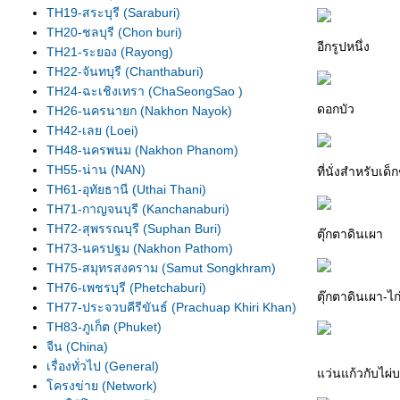
TH19-สระบุรี (Saraburi)
TH20-ชลบุรี (Chon buri)
อีกรูปหนึ่ง
TH21-ระยอง (Rayong)
TH22-จันทบุรี (Chanthaburi)
TH24-ฉะเชิงเทรา (ChaSeongSao )
ดอกบัว
TH26-นครนายก (Nakhon Nayok)
TH42-เลย (Loei)
TH48-นครพนม (Nakhon Phanom)
TH55-น่าน (NAN)
ที่นั่งสำหรับเด็
TH61-อุทัยธานี (Uthai Thani)
TH71-กาญจนบุรี (Kanchanaburi)
TH72-สุพรรณบุรี (Suphan Buri)
ตุ๊กตาดินเผา
TH73-นครปฐม (Nakhon Pathom)
TH75-สมุทรสงคราม (Samut Songkhram)
TH76-เพชรบุรี (Phetchaburi)
ตุ๊กตาดินเผา-ไก
TH77-ประจวบคีรีขันธ์ (Prachuap Khiri Khan)
TH83-ภูเก็ต (Phuket)
จีน (China)
เรื่องทั่วไป (General)
ว่นแก้วกับไผ่บ
ครงข่าย (Network)