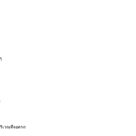
กๆ
่
ริเวณที่จอดรถ