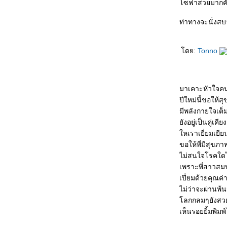
ซฟาสวยมากค
ท่าทางจะนั่งสบ
ดย:
Tonno
มาเคาะหัวใจคน
ปีใหม่นี้ขอให้ส
มีพลังกายใจเต็ม
ังอยู่เป็นคู่เคียง
หเราเยี่ยมเยี
ขอให้พี่มีสุขภา
ไม่สนใจโรคใด
เพราะพี่สาวสม
เปี่ยมด้วยคุณค่
ไม่ว่าจะผ่านพ้
ลกกลมๆยังสว
เห็นรอยยิ้มพิมพ