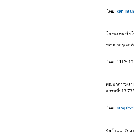
ดย:
kan inta
ทษนะคะ ซื้อโ
ชอบมากๆเลยค่
ดย: JJ IP: 10
พัฒนาการ30 
สถานที่: 13.7
ดย:
rangsitk
จัดบ้านน่ารักม