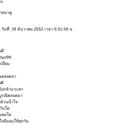
ับ
ายน่าดู
วันที่: 28 ธันวาคม 2552 เวลา:9:31:59 น.
ดี
ุขlyo9N
เปี่ยม
ยนตลอดมา
พดี
ไม่กล้าแวะหา
บูรณืตลอดมา
าด้วนน้ำใจ
นวันใด
ยสดใส
์ใจมีมอบให้ทุกวัน