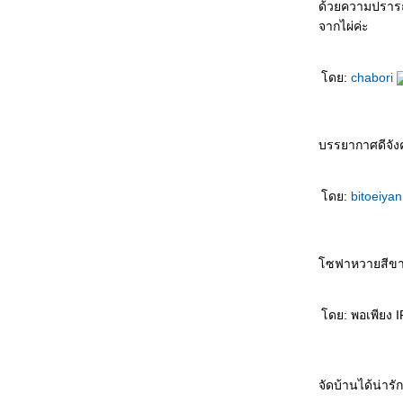
ด้วยความปราร
จากไผ่ค่ะ
ดย:
chabori
บรรยากาศดีจังค
ดย:
bitoeiya
ซฟาหวายสีขาว 
ดย: พอเพียง IP
จัดบ้านได้น่า