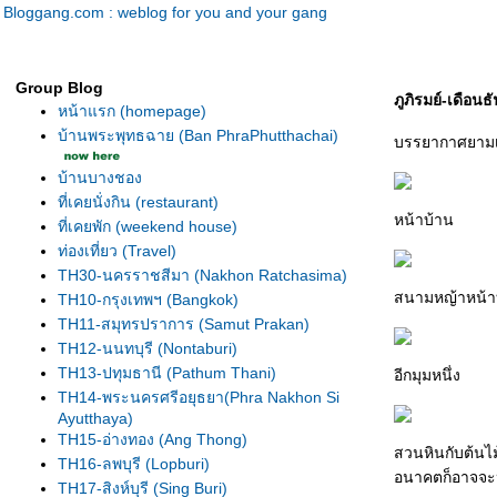
Bloggang.com : weblog for you and your gang
Group Blog
ภูภิรมย์-เดือ
หน้าแรก (homepage)
บ้านพระพุทธฉาย (Ban PhraPhutthachai)
บรรยากาศยามเ
บ้านบางชอง
ที่เคยนั่งกิน (restaurant)
หน้าบ้าน
ที่เคยพัก (weekend house)
ท่องเที่ยว (Travel)
TH30-นครราชสีมา (Nakhon Ratchasima)
สนามหญ้าหน้าบ้
TH10-กรุงเทพฯ (Bangkok)
TH11-สมุทรปราการ (Samut Prakan)
TH12-นนทบุรี (Nontaburi)
TH13-ปทุมธานี (Pathum Thani)
อีกมุมหนึ่ง
TH14-พระนครศรีอยุธยา(Phra Nakhon Si
Ayutthaya)
TH15-อ่างทอง (Ang Thong)
สวนหินกับต้นไม
TH16-ลพบุรี (Lopburi)
อนาคตก็อาจจะห
TH17-สิงห์บุรี (Sing Buri)