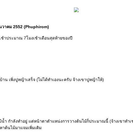
นธันวาคม 2552 (Phuphirom)
ช้าประมาณ 7โมงเช้าเดือนสุดท้ายของปี
าน เพิ่งปูหญ้าเสร็จ (ไม่ได้ทำเองนะครับ จ้างเขาปูหญ้าให้)
้น้ำ กำลังทำอยู่ แต่หน้าตาตำแหน่งการวางต้นไม้ก็ประมาณนี้ (จ้างเขาทำเช
าต้นไม้มาแจมเพิ่มเติม