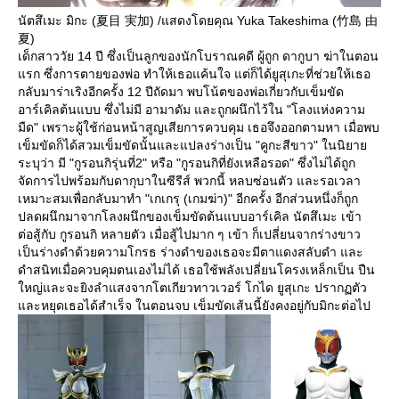
นัตสึเมะ มิกะ (夏目 実加) /แสดงโดยคุณ Yuka Takeshima (竹島 由
夏)
เด็กสาววัย 14 ปี ซึ่งเป็นลูกของนักโบราณคดี ผู้ถูก ดากูบา ฆ่าในตอน
แรก ซึ่งการตายของพ่อ ทำให้เธอแค้นใจ แต่ก็ได้ยูสุเกะที่ช่วยให้เธอ
กลับมาร่าเริงอีกครั้ง 12 ปีถัดมา พบโน้ตของพ่อเกี่ยวกับเข็มขัด
อาร์เคิลต้นแบบ ซึ่งไม่มี อามาดัม และถูกผนึกไว้ใน "โลงแห่งความ
มืด" เพราะผู้ใช้ก่อนหน้าสูญเสียการควบคุม เธอจึงออกตามหา เมื่อพบ
เข็มขัดก็ได้สวมเข็มขัดนั้นและแปลงร่างเป็น "คูกะสีขาว" ในนิยาย
ระบุว่า มี "กูรอนกิรุ่นที่2" หรือ "กูรอนกิที่ยังเหลือรอด" ซึ่งไม่ได้ถูก
จัดการไปพร้อมกับดากุบาในซีรีส์ พวกนี้ หลบซ่อนตัว และรอเวลา
เหมาะสมเพื่อกลับมาทำ "เกเกรุ (เกมฆ่า)" อีกครั้ง อีกส่วนหนึ่งก็ถูก
ปลดผนึกมาจากโลงผนึกของเข็มขัดต้นแบบอาร์เคิล นัตสึเมะ เข้า
ต่อสู้กับ กูรอนกิ หลายตัว เมื่อสู้ไปมาก ๆ เข้า ก็เปลี่ยนจากร่างขาว
เป็นร่างดำด้วยความโกรธ ร่างดำของเธอจะมีตาแดงสลับดำ และ
ดำสนิทเมื่อควบคุมตนเองไม่ได้ เธอใช้พลังเปลี่ยนโครงเหล็กเป็น ปืน
ใหญ่และจะยิงลำแสงจากโตเกียวทาวเวอร์ โกได ยูสุเกะ ปรากฏตัว
และหยุดเธอได้สำเร็จ ในตอนจบ เข็มขัดเส้นนี้ยังคงอยู่กับมิกะต่อไป