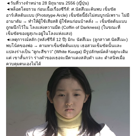
◄วันที่วางจำหน่าย 28 มิถุนายน 2556 (ญี่ปุ่น)
◄พล็อตโดยรวม ก่อนเนื้อเรื่องซีรีส์: ศ.นัตสึเมะค้นพบ เข็มขัด
อาร์เคิลต้นแบบ (Prototype Arcle) เข็มขัดนี้ยังไม่สมบูรณ์เพราะ ไม่มี
อามาดัม → ทำให้ผู้ใช้เสียสติ ผู้ใช้คนก่อนบ้าคลั่ง → เข็มขัดต้นแบบ
ถูกผนึกไว้ใน โลงแห่งความมืด (Coffin of Darkness) (ในขณะที่
เข็มขัดของยูสุเกะอยู่ในโลงแห่งแสง)
◄เหตุการณ์หลัก (หลังซีรีส์ 12 ปี) มิกะ นัตสึเมะ (ลูกสาวศ.นัตสึเมะ)
พบโน้ตของพ่อ → ตามหาเข็มขัดต้นแบบ เธอสวมเข็มขัดนั้นและ
แปลงร่างเป็น "คูกะสีขาว" (White Kuuga) มีรูปลักษณ์คล้ายคูกะเดิม
แต่ เขาสั้นกว่า ร่างดำของเธอจะมีตาแดงสลับดำ และ ดำสนิทเมื่อ
ควบคุมตนเองไม่ได้