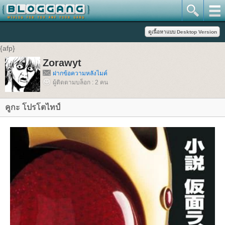
{afp}
Zorawyt
ฝากข้อความหลังไมค์
ผู้ติดตามบล็อก : 2 คน
คูกะ โปรโตไทป์