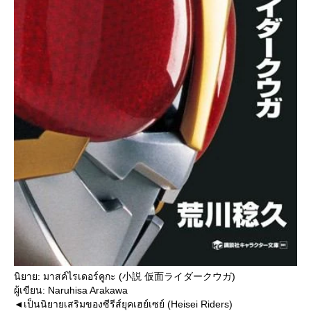
นิยาย: มาสค์ไรเดอร์คูกะ (小説 仮面ライダークウガ)
ผู้เขียน: Naruhisa Arakawa
◄เป็นนิยายเสริมของซีรีส์ยุคเฮย์เซย์ (Heisei Riders)