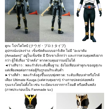
คูกะ โปรโตไทป์ (クウガ・プロトタイプ)
อุปกรณ์แปลงร่าง: เข็มขัดต้นแบบอาร์เคิล ไม่มี "อะมาดัม
(Amadam)" อยู่ในเข็มขัด มี ปีกเขาเล็กกว่า และการควบคุมพลังยาก
กว่า ผู้ใช้เสี่ยง "บ้าคลั่ง" หากควบคุมอารมณ์ไม่ได้
◄ร่างสีขาว : พละกำลังระดับพื้นฐาน: ยังไม่เทียบเท่าคูกะของยูสุเกะ
แต่เพียงพอต่อการต่อสู้กับกูรอนกิระดับต่ำ
►ร่างสีดำ : พละกำลังสูงขึ้นแบบพุ่งพรวด: ระดับเทียบเท่าหรือใกล้
เคียง Ultimate Kuuga (แต่ควบคุมยาก) ร่างกายปลดปล่อยพลัง
รุนแรงโดยไม่ตั้งใจ เช่น ระเบิดแรงจากการโจมตี หรือคลื่นพลัง
(ภาพประกอบเป็น Fanmade นะ)