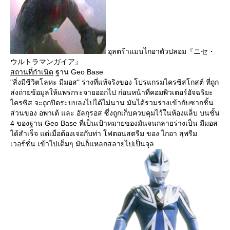
อุลตร้าแมนไกอาตัวปลอม『ニセ・
ウルトラマンガイア』
สถานที่กำเนิด
ฐาน Geo Base
"สิ่งมีชีวิตโลหะ มีมอส" ร่างที่แท้จริงของ โปรแกรมไครซิสโกสต์ ที่ถูก
ส่งถ่ายข้อมูลให้แพร่กระจายออกไป ก่อนหน้าที่คอมพิวเตอร์อัจฉริยะ
ไครซิส จะถูกปิดระบบลงไปได้ไม่นาน มันได้รวมร่างเข้ากับซากชิ้น
ส่วนของ อพาเต้ และ อัลกุรอส ซึ่งถูกเก็บควบคุมไว้ในห้องแล็บ บนชั้น
4 ของฐาน Geo Base ที่เป็นเป้าหมายของมันจนกลายร่างเป็น มีมอส
ได้สำเร็จ แต่เมื่อต้องเจอกับท่า โฟตอนสตรีม ของ ไกอา สุพรีม
เวอร์ชั่น เข้าไปเต็มๆ มันก็แหลกสลายไปเป็นจุล