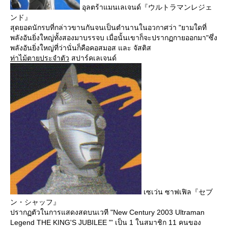
อุลตร้าแมนเลเจนด์『ウルトラマンレジェ
ンド』
สุดยอดนักรบที่กล่าวขานกันจนเป็นตำนานในอวกาศว่า "ยามใดที่
พลังอันยิ่งใหญ่ทั้งสองมาบรรจบ เมื่อนั้นเขาก็จะปรากฏกายออกมา"ซึ่ง
พลังอันยิ่งใหญ่ที่ว่านั่นก็คือคอสมอส และ จัสติส
ท่าไม้ตายประจำตัว
สปาร์คเลเจนด์
เซเว่น ซาฟเฟิล『セブ
ン・シャッフ』
ปรากฏตัวในการแสดงสดบนเวที "New Century 2003 Ultraman
Legend THE KING'S JUBILEE "' เป็น 1 ในสมาชิก 11 คนของ