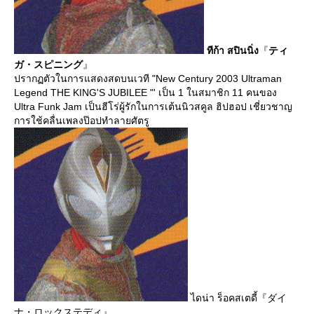
ทีก้า สปินนิ่ง
『
ティ
ガ・スピニング
』
ปรากฏตัวในการแสดงสดบนเวที "New Century 2003 Ultraman
Legend THE KING'S JUBILEE "' เป็น 1 ในสมาชิก 11 คนของ
Ultra Funk Jam เป็นฮีโร่ผู้รักในการเต้นนิวสคูล ฮิปฮอป เชี่ยวชาญ
การใช้คลื่นเพลงป๊อปทำลายศัตรู
ไดน่า ร็อคสเตดี้『ダイ
ナ・ロックステディ』