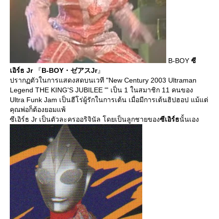
B-BOY
ซี
เอิร์ธ Jr
『
B-BOY・ゼアスJr
』
ปรากฏตัวในการแสดงสดบนเวที "New Century 2003 Ultraman
Legend THE KING'S JUBILEE "' เป็น 1 ในสมาชิก 11 คนของ
Ultra Funk Jam เป็นฮีโร่ผู้รักในการเต้น เมื่อมีการเต้นฮิปฮอป แม้แต่
คุณพ่อก็ต้องยอมแพ้
ซีเอิร์ธ Jr
เป็นตัวละครออริจินัล โดยเป็นลูกชายของ
ซีเอิร์ธ
นั้นเอง