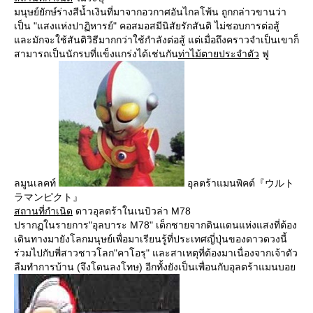
มนุษย์ยักษ์ร่างสีน้ำเงินที่มาจากอวกาศอันไกลโพ้น ถูกกล่าวขานว่า
เป็น "แสงแห่งปาฏิหารย์" คอสมอสมีนิสัยรักสันติ ไม่ชอบการต่อสู้
และมักจะใช้สันติวิธีมากกว่าใช้กำลังต่อสู้ แต่เมื่อถึงคราวจำเป็นเขาก็
สามารถเป็นนักรบที่แข็งแกร่งได้เช่นกัน
ท่าไม้ตายประจำตัว
ฟู
ลมูนเลคท์
อุลตร้าแมนพิคต์『ウルト
ラマンピクト』
สถานที่กำเนิด
ดาวอุลตร้าในเนบิวล่า M78
ปรากฏในรายการ"อุลบาระ M78" เด็กชายจากดินแดนแห่งแสงที่ต้อง
เดินทางมายังโลกมนุษย์เพื่อมาเรียนรู้ที่ประเทศญี่ปุ่นของดาวดวงนี้
ร่วมไปกับพี่สาวชาวโลก"คาโอรุ" และสาเหตุที่ต้องมาเนื่องจากเจ้าตัว
ลืมทำการบ้าน (จึงโดนลงโทษ) อีกทั้งยังเป็นเพื่อนกับอุลตร้าแมนบอย