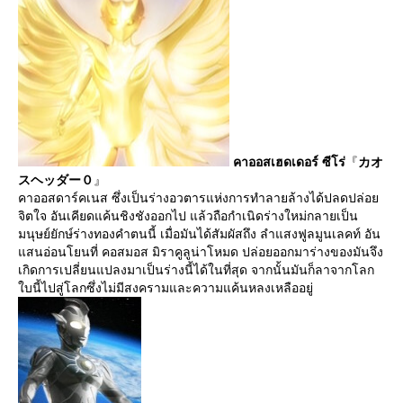
คาออสเฮดเดอร์ ซีโร่
『
カオ
スヘッダー０
』
คาออสดาร์คเนส ซึ่งเป็นร่างอวตารแห่งการทำลายล้างได้ปลดปล่อย
จิตใจ อันเคียดแค้นชิงชังออกไป แล้วถือกำเนิดร่างใหม่กลายเป็น
มนุษย์ยักษ์ร่างทองคำตนนี้ เมื่อมันได้สัมผัสถึง ลำแสงฟูลมูนเลคท์ อัน
แสนอ่อนโยนที่ คอสมอส มิราคูลูน่าโหมด ปล่อยออกมาร่างของมันจึง
เกิดการเปลี่ยนแปลงมาเป็นร่างนี้ได้ในที่สุด จากนั้นมันก็ลาจากโลก
ใบนี้ไปสู่โลกซึ่งไม่มีสงครามและความแค้นหลงเหลืออยู่