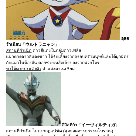
อุลต
ร้าเนียน
『
ウルトラニャン
』
สถานที่กำเนิด
ดาวสีแดงในกลุ่มดาวเฟลิส
แมวต่างดาวสีแดงขาว ได้รับเลี้ยงจากครอบครัวมนุษย์และได้ผูกมิตร
กับแมวในท้องถิ่น คอยช่วยเหลือเจ้าของจากพวกโจร
ท่าไม้ตายประจำตัว
ลำแสงมาเนเชียม
อีวิลทีก้า
『
イーヴィルティガ
』
สถานที่กำเนิด
ไม่ปรากฏแน่ชัด (สุดยอดอารยธรรมโบราณ)