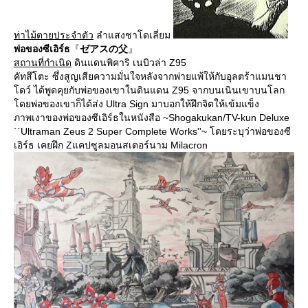
ท่าไม้ตายประจำตัว
ลำแสงชาโดเลี่ยม
พ่อของซีเอิร์ธ
『
ゼアスの父
』
สถานที่กำเนิด
ดินแดนพิคาริ เนบิวล่า Z95
คัทสึโตะ ซึ่งสูญเสียความมั่นใจหลังจากพ่ายแพ้ให้กับอุลตร้าแมนชา
โดว์ ได้พูดคุยกับพ่อของเขาในดินแดน Z95 จากบนเนินเขาบนโลก
โดยพ่อของเขาก็ได้ส่ง Ultra Sign มาบอกให้ฝึกจิตให้เข้มแข็ง
ภาพเงาของพ่อของซีเอิร์ธในหนังสือ ~Shogakukan/TV-kun Deluxe
``Ultraman Zeus 2 Super Complete Works''~ โดยระบุว่าพ่อของซี
เอิร์ธ เคยฝึก Zแคปซูลมอนสเตอร์นาม Milacron