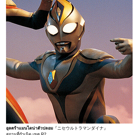
อุลตร้าแมนไดน่าตัวปลอม
『ニセウルトラマンダイナ』
สถานที่กำเนิด
เขต R2