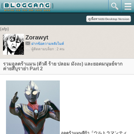
{afp}
Zorawyt
ฝากข้อความหลังไมค์
ผู้ติดตามบล็อก : 2 คน
รวมอุลตร้าแมน (ตัวดี ร้าย ปลอม มังงะ) และยอดมนุษย์จาก
ค่ายสึบุราย่า Part 2
อุลตร้าแมนทีก้า『ウルトラマンティ