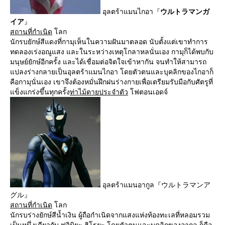
อุลตร้าแมนไกอา『
ウルトラマンガ
イア
』
สถานที่กำเนิด
โลก
นักรบยักษ์สีแดงที่กามุเห็นในความฝันมาตลอด นับตั้งแต่เขาทำการ
ทดลองเร่งอณูแสง และในระหว่างเหตุโกลาหลนั่นเอง กามุก็ได้พบกับ
มนุษย์ยักษ์อีกครั้ง และได้เชื่อมต่อจิตใจเข้าหากัน จนทำให้สามารถ
แปลงร่างกลายเป็นอุลตร้าแมนไกอา โดยตัวตนและบุคลิกของไกอาก็
คือกามุนั่นเอง เขาจึงต้องหมั่นฝึกฝนร่างกายเพื่อเตรียมรับมือกับศัตรูที่
แข็งแกร่งขึ้นทุกครั้ง
ท่าไม้ตายประจำตัว
โฟตอนเอดจ์
อุลตร้าแมนอากูล『ウルトラマンア
グル』
สถานที่กำเนิด
โลก
นักรบร่างยักษ์สีน้ำเงิน ผู้ถือกำเนิดจากแสงแห่งท้องทะเลที่หลอมรวม
เป็นหนึ่งเดียวกับ ฟูจิมิยะ ฮิโรยะ โดยตัวตนและบุคลิกของอากูล ก็คือ