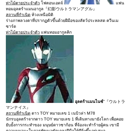
ท่าไม้ตายประจำตัว
โฟตอนเอดจ์
แฟน
ทอมอุลตร้าแมนอากูล『幻影ウルトラマンアグル』
สถานที่กำเนิด
ห้วงเหนือมิติ
ร่างภาพลวงตาที่ปรากฏตัวขึ้นด้วยฝีมือของสัตว์ประหลสด ควีนเม
ซาร์ด
ท่าไม้ตายประจำตัว
แฟนทอมอากูลคิก
อุลตร้าแมนไนซ์
"『ウルトラ
マンナイス』
สถานที่กำเนิด
ดาว TOY หมายเลข 1 เนบิวล่า M78
นักรบอุลตร้าจากดาว TOY หมายเลข 1 ที่เดินทางมายังโลก เพื่อคอย
ยับยั้งการกระทำของ มนุษย์ดาวซาก้อน ที่จ้องจะทำร้ายผู้คน เขามี
ความมุมานะในการพัฒนาขัดเกลาฝีมือให้ดียิ่งขึ้นอยู่เสมอ