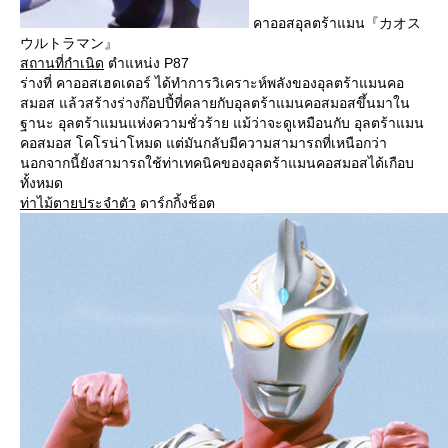
คาออสอุลตร้าแมน『カオス
ウルトラマン』
สถานที่กำเนิด
ตำแหน่ง P87
ร่างที่ คาออสเฮดเดอร์ ได้ทำการวิเคราะห์พลังของอุลตร้าแมนคอ
สมอส แล้วสร้างร่างก๊อปปี้ที่คลายกับอุลตร้าแมนคอสมอสขึ้นมาใน
ฐานะ อุลตร้าแมนแห่งความชั่วร้าย แม้ว่าจะดูเหมือนกับ อุลตร้าแมน
คอสมอส โคโรน่าโหมด แต่มันกลับมีความสามารถที่เหนือกว่า
นอกจากนี้ยังสามารถใช้ท่าเทคนิคของอุลตร้าแมนคอสมอสได้เกือบ
ทั้งหมด
ท่าไม้ตายประจำตัว
ดาร์กกิ้งช็อต