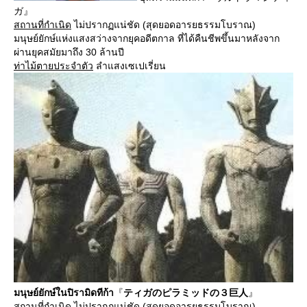
ガ』
สถานที่กำเนิด
ไม่ปรากฏแน่ชัด (สุดยอดอารยธรรมโบราณ)
มนุษย์ยักษ์แห่งแสงสว่างจากยุคอดีตกาล ที่ได้คืนชีพขึ้นมาหลังจาก
ผ่านยุคสมัยมาถึง 30 ล้านปี
ท่าไม้ตายประจำตัว
ลำแสงเซเปเรี่ยน
มนุษย์ยักษ์ในปิรามิดทีก้า
『
ティガのピラミッドの３巨人
』
สถานที่กำเนิด
ไม่ปรากฏแน่ชัด (สุดยอดอารยธรรมโบราณ)