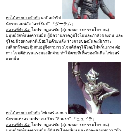
ท่าไม้ตายประจำตัว
คามิลล่าวิป
นักรบจอมพลัง "ดาร์รัมบ์" 『ダーラム』
สถานที่กำเนิด
ไม่ปรากฏแน่ชัด (สุดยอดอารยธรรมโบราณ)
มนุษย์ยักษ์แห่งความมืด ผู้มีความภาคภูมิใจในพละกำลังของตน และ
จู่โจมด้วยท่วงท่าที่เปี่ยมไปด้วยพลัง ร่างกายของมันจะมีเกราะ
เหล็กกล้าคอยคุ้มกันอยู่จึงสามารถโจมตีศัตรูได้โดยไม่หวั่นเกรง ต่อ
การโจมตีอันรุนแรงของอีกฝ่าย ท่าไม้ตายทีเด็ดของมันคือ ไฟเยอร์
แมกนั่ม
ท่าไม้ตายประจำตัว
ไฟเยอร์แมกม่า
นักรบแห่งความปราดเปรียว "ฮิวดรา" 『ヒュドラ』
สถานที่กำเนิด
ไม่ปรากฏแน่ชัด (สุดยอดอารยธรรมโบราณ)
มนุษย์ยักษ์แห่งความมืด ผู้มีนิสัยโหดเหี้ยม และมักจะชอบพูดว่า "ข้า