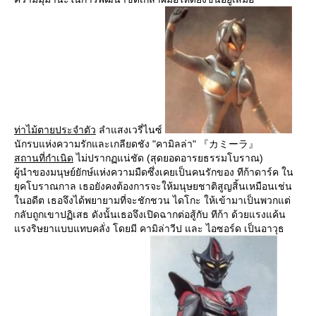
ท่าไม้ตายประจำตัว
ลำแสงเวรี่ไนซ์
นักรบแห่งความรักและเกลียดชัง "คามิลล่า" 『カミーラ』
สถานที่กำเนิด
ไม่ปรากฏแน่ชัด (สุดยอดอารยธรรมโบราณ)
ผู้นำของมนุษย์ยักษ์แห่งความมืดซึ่งเคยเป็นคนรักของ ทีก้าดาร์ค ใน
ยุคโบราณกาล เธอยังคงต้องการจะให้มนุษยชาติสูญสิ้นเหมือนเช่น
ในอดีต เธอจึงได้พยายามที่จะชักชวน ไดโกะ ให้เข้ามาเป็นพวกแต่
กลับถูกเขาปฏิเสธ ดังนั้นเธอจึงเปิดฉากต่อสู้กับ ทีก้า ด้วยแรงแค้น
แรงริษยาแบบแทบคลั่ง โดยมี คามิล่าวีป และ ไอซอร์ด เป็นอาวุธ