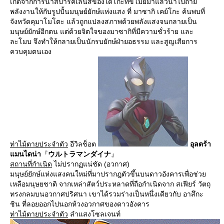
เกิดจากการนำสปาร์คเลนส์ของไดโกะที่ขโมยมาแล้วนำไปถ่าย
พลังงานให้กับรูปปั้นมนุษย์ยักษ์แห่งแสง ที่ มาซากิ เคย์โกะ ค้นพบที่
จังหวัดคุมาโมโตะ แล้วถูกแปลงสภาพด้วยพลังแสงจนกลายเป็น
มนุษย์ยักษ์อีกตน แต่ด้วยจิตใจของมาซากิที่มีความชั่วร้าย และ
ละโมบ จึงทำให้กลายเป็นนักรบยักษ์ฝ่ายอธรรม และสูญเสียการ
ควบคุมตนเอง
ท่าไม้ตายประจำตัว
อีวิลช็อต
อุลตร้า
แมนไดน่า
『
ウルトラマンダイナ
』
สถานที่กำเนิด
ไม่ปรากฏแน่ชัด (อวกาศ)
มนุษย์ยักษ์แห่งแสงคนใหม่ที่มาปรากฎตัวขึ้นบนดาวอังคารเพื่อช่วย
เหลือมนุษยชาติ จากเหล่าสัตว์ประหลาดที่ถือกำเนิดจาก สเฟียร์ วัตถุ
ทรงกลมบนอวกาศปริศนา เขาได้รวมร่างเป็นหนึ่งเดียวกับ อาสึกะ
ชิน ที่ลอยออกไปนอกห้วงอวกาศของดาวอังคาร
ท่าไม้ตายประจำตัว
ลำแสงโซลเจนท์