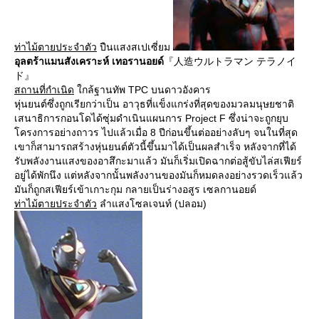
ท่าไม้ตายประจำตัว
ปืนแสงสเปเซี่ยม
อุลตร้าแมนสังเคราะห์ เทอรานอยด์
『人造ウルトラマン テラノイ
ド』
สถานที่กำเนิด
ใกล้ฐานทัพ TPC บนดาวอังคาร
หุ่นยนต์ซึ่งถูกเรียกว่าเป็น อาวุธที่แข็งแกร่งที่สุดของมวลมนุษยชาติ
เสนาธิการกอนโดได้ซุ่มดำเนินแผนการ Project F ซึ่งน่าจะถูกยุบ
โครงการอย่างถาวร ไปแล้วเมื่อ 8 ปีก่อนขึ้นต่ออย่างลับๆ จนในที่สุด
เขาก็สามารถสร้างหุ่นยนต์ตัวนี้ขึ้นมาได้เป็นผลสำเร็จ หลังจากที่ได้
รับพลังงานแสงของอาสึกะมาแล้ว มันก็เริ่มเปิดฉากต่อสู้ขับไล่สเฟียร์
อยู่ได้พักนึง แต่หลังจากนั้นพลังงานของมันก็หมดลงอย่างรวดเร็วแล้ว
มันก็ถูกสเฟียร์เข้าเกาะกุม กลายเป็นร่างอสูร เซลกานอยด์
ท่าไม้ตายประจำตัว
ลำแสงโซลเจนท์ (ปลอม)