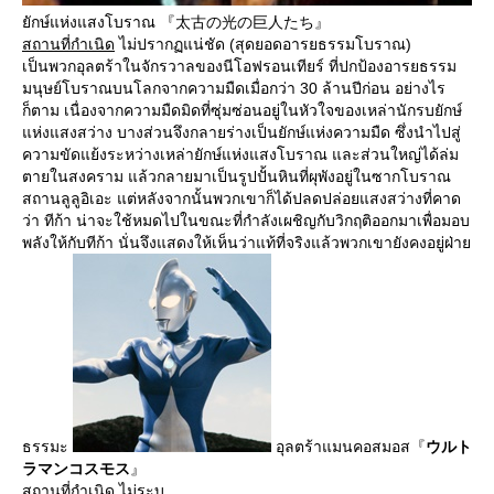
ยักษ์แห่งแสงโบราณ 『太古の光の巨人たち』
สถานที่กำเนิด
ไม่ปรากฏแน่ชัด (สุดยอดอารยธรรมโบราณ)
เป็นพวกอุลตร้าในจักรวาลของนีโอฟรอนเทียร์ ที่ปกป้องอารยธรรม
มนุษย์โบราณบนโลกจากความมืดเมื่อกว่า 30 ล้านปีก่อน อย่างไร
ก็ตาม เนื่องจากความมืดมิดที่ซุ่มซ่อนอยู่ในหัวใจของเหล่านักรบยักษ์
แห่งแสงสว่าง บางส่วนจึงกลายร่างเป็นยักษ์แห่งความมืด ซึ่งนำไปสู่
ความขัดแย้งระหว่างเหล่ายักษ์แห่งแสงโบราณ และส่วนใหญ่ได้ล่ม
ตายในสงคราม แล้วกลายมาเป็นรูปปั้นหินที่ผุพังอยู่ในซากโบราณ
สถานลูลูอิเอะ แต่หลังจากนั้นพวกเขาก็ได้ปลดปล่อยแสงสว่างที่คาด
ว่า ทีก้า น่าจะใช้หมดไปในขณะที่กำลังเผชิญกับวิกฤติออกมาเพื่อมอบ
พลังให้กับทีก้า นั่นจึงแสดงให้เห็นว่าแท้ที่จริงแล้วพวกเขายังคงอยู่ฝ่าย
ธรรมะ
อุลตร้าแมนคอสมอส『
ウルト
ラマンコスモス
』
สถานที่กำเนิด
ไม่ระบุ