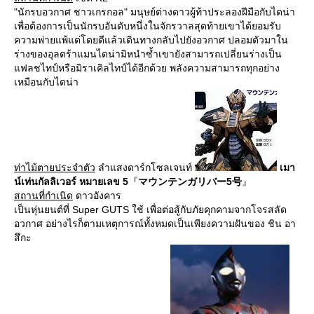
"นักรบอวกาศ ชาวเกรกอล" มนุษย์ต่างดาวผู้ท้าประลองฝีมือกับไดน่า
เพื่อต้องการเป็นนักรบอันดับหนึ่งในจักรวาลสุดท้ายเขาได้ยอมรับ
ความพ่ายแพ้แต่โดยดีแล้วเดินทางกลับไปยังอวกาศ ปลอมตัวมาใน
ร่างของอุลตร้าแมนไดน่ามิหนำซ้ำเขายังสามารถเปลี่ยนร่างเป็น
แฟลชไทป์หรือมิราเคิลไทป์ได้อีกด้วย พลังความสามารถทุกอย่าง
เหมือนกับไดน่า
ท่าไม้ตายประจำตัว
ลำแสงดาร์กโซลเจนท์
เมา
น์เท่นกัลลิเวอร์ หมายเลข 5
『
マウンテンガリバー5号
』
สถานที่กำเนิด
ดาวอังคาร
เป็นหุ่นยนต์ที่ Super GUTS ใช้ เพื่อต่อสู้กับภัยคุกคามจากโจรสลัด
อวกาศ อย่างไรก็ตามเหตุการณ์ทั้งหมดเป็นเพียงความฝันของ ชิน อา
สึกะ