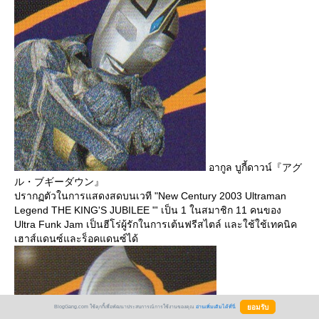
อากูล บูกี้ดาวน์『アグ
ル・ブギーダウン』
ปรากฏตัวในการแสดงสดบนเวที "New Century 2003 Ultraman
Legend THE KING'S JUBILEE "' เป็น 1 ในสมาชิก 11 คนของ
Ultra Funk Jam เป็นฮีโร่ผู้รักในการเต้นฟรีสไตล์ และใช้ใช้เทคนิค
เฮาส์แดนซ์และร็อคแดนซ์ได้
BlogGang.com ใช้คุกกี้เพื่อพัฒนาประสบการณ์การใช้งานของคุณ
อ่านเพิ่มเติมได้ที่นี่