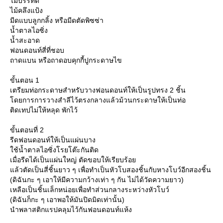
ไม้บรรทัด
ไม้คลึงแป้ง
มีดแบบลูกกลิ้ง หรือมีดตัดพิซซ่า
น้ำตาลไอซิ่ง
น้ำสะอาด
ฟอนดอนท์สี่ที่ชอบ
ถาดแบน หรือถาดอบคุกกี้ปูกระดาษไข
ขั้นตอน 1
เตรียมท่อกระดาษสำหรับวางฟอนดอนท์ให้เป็นรูปทรง 2 ชิ้น
ดยการการวางสำลีไว้ตรงกลางแล้วม้วนกระดาษให้เป็นท่อ
ติดเทปไม่ให้หลุด พักไว้
ขั้นตอนที่ 2
รีดฟอนดอนท์ให้เป็นแผ่นบาง
ช้น้ำตาลไอซิ่งโรยโต๊ะกันติด
เมื่อรีดได้เป็นแผ่นใหญ่ ตัดขอบให้เรียบร้อ
ล้วตัดเป็นสี่ชิ้นยาว ๆ เพื่อทำเป็นหัวโบสองชิ้นกับหางโบว์อีกสองชิ้น
(ดิฉันกะ ๆ เอาให้มีความกว้างเท่า ๆ กัน ไม่ได้วัดความยาว)
เหลือเป็นชิ้นเล็กหน่อยเพื่อทำส่วนกลางระหว่างหัวโบว์
(ดิฉันก็กะ ๆ เอาพอให้มันปิดมิดเท่านั้น)
นำพลาสติกแรปคลุมไว้กันฟอนดอนท์แห้ง