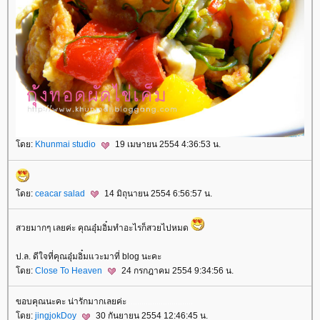
ดย:
Khunmai studio
19 เมษายน 2554 4:36:53 น.
ดย:
ceacar salad
14 มิถุนายน 2554 6:56:57 น.
สวยมากๆ เลยค่ะ คุณอุ๋มอิ๋มทำอะไรก็สวยไปหมด
ป.ล. ดีใจที่คุณอุ๋มอิ๋มแวะมาที่ blog นะคะ
ดย:
Close To Heaven
24 กรกฎาคม 2554 9:34:56 น.
ขอบคุณนะคะ น่ารักมากเลยค่ะ
.
.
.
.
.
.
.
.
.
.
.
.
.
.
.
.
.
.
.
.
.
.
.
.
.
.
.
.
.
.
.
ดย:
jingjokDoy
30 กันยายน 2554 12:46:45 น.