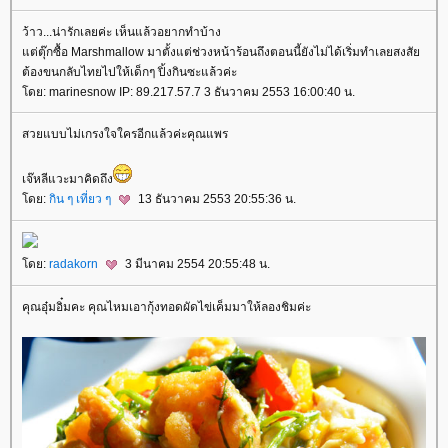
ว้าว...น่ารักเลยค่ะ เห็นแล้วอยากทำบ้าง
ต่ตุ๊กซื้อ Marshmallow มาตั้งแต่ช่วงหน้าร้อนถึงตอนนี้ยังไม่ได้เริ่มทำเลยสงสั
ต้องขนกลับไทยไปให้เด็กๆ ปิ้งกินซะแล้วค่ะ
ดย: marinesnow IP: 89.217.57.7 3 ธันวาคม 2553 16:00:40 น.
สวยแบบไม่เกรงใจใครอีกแล้วค่ะคุณแพร
เจ๊หลีแวะมาคิดถึง
ดย:
กิน ๆ เที่ยว ๆ
13 ธันวาคม 2553 20:55:36 น.
ดย:
radakorn
3 มีนาคม 2554 20:55:48 น.
คุณอุ๋มอิ๋มคะ คุณไหมเอากุ้งทอดผัดไข่เค็มมาให้ลองชิมค่ะ