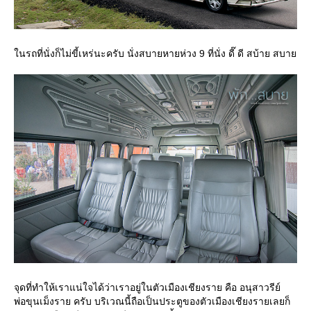
นรถที่นั่งก็ไม่ขี้เหร่นะครับ นั่งสบายหายห่วง 9 ที่นั่ง ดี๊ ดี สบ้าย สบา
จุดที่ทำให้เราแน่ใจได้ว่าเราอยู่ในตัวเมืองเชียงราย คือ อนุสาวรีย์
พ่อขุนเม็งราย ครับ บริเวณนี้ถือเป็นประตูของตัวเมืองเชียงรายเลยก็