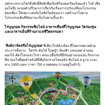
หลังจากกราบไหว้สิ่งศักดิ์สิทธิเพื่อเป็นสิริมงคลเรียบร้อยแล้ว ไกด์ (ชื่อ
ลุงโทนี่) จะขอคำปรึกษาเราเกี่ยวกับเรื่องการปรับเปลี่ยนโปรแกรม
ท่องเที่ยว ให้เหมาะสมกับไลฟ์สไตล์ของเรา แต่ถ้าเอาไปตาม
ปรแกรมเดิมที่จัดมาจะเป็นไปตามนี้นะจ้า
ไร่บุญรอด กิจกรรมซิบไลน์ อาหารเที่ยงที่ไร่บุญรอด วัดร่องขุ่น
ละอาหารเย็นที่ร้านกาแฟชีวิตธรรมดา
สิงค์ปาร์คหรือไร่บุญรอด
"
"ที่เที่ยวใกล้ตัวเมือง ที่ไม่ควรพลาดด้ว
ประการทั้งปวง ใครรัก ต้นไม้ ใบหญ้า ท้องฟ้า แสงแดด สายลม
ดอกไม้ สัตว์โลกและไร่ชา คงจะปลื้มกับที่นี่กันอย่างแน่นอน กิจกรรม
ที่น่าสนใจที่สุดสำหรับที่นี่คือกิจกรรมโหนสลิง ซิบไลน์ 4 ฐาน ระยะ
ทาง 1400 เมตร ราคา 750 บาทต่อคน (รวมอยู่ในทัวร์)