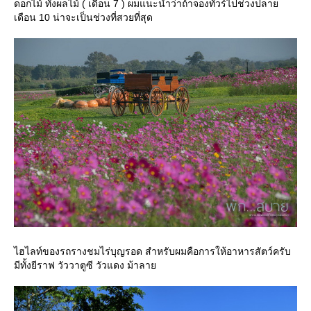
ดอกไม้ ทั้งผลไม้ ( เดือน 7 ) ผมแนะนำว่าถ้าจองทัวร์ไปช่วงปลา
เดือน 10 น่าจะเป็นช่วงที่สวยที่สุด
ไฮไลท์ของรถรางชมไร่บุญรอด สำหรับผมคือการให้อาหารสัตว์ครับ
มีทั้งยีราฟ วัววาตูซี วัวแดง ม้าลา