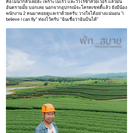
คือไม่น่ากลัวเลยฮะ เพราะไม่เร็ว และวิวไร่ชาสวยเวอร์ แล้วมัน
อันตรายมั้ย บอกเลย นอกจากอุปกรณ์จะโครตเซฟตี้แล้ว ยังมีน้อง
พนักงาน 2 คนมาคอยดูแลเราด้วยครับ วางใจได้อย่างแน่นอน "i
believe i can fly" ท่องไว้ครับ "ฉันเชื่อว่าฉันบินได้"