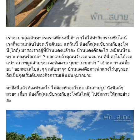
เราจะมาสุดเส้นทางรถรางที่ตรงนี้ ถ้าเราไม่ได้ทำกิจกรรมซิบไลน์
เราก็จะวนกลับไปจุดเริ่มต้นฮะ แต่วันนี้ น้องกิ๊ก(คนขับรถ)กับลุงโท
นี(ไกด์) มารอเราอยู่ที่บ้านแดงแล้วฮะ บ้านแดงคืออะไร เหมือนบ้าน
ทรายทองหรือเปล่า ? บอกเลยถ้าคุณหวังเจอ พจมาน ที่นี่ คงไม่ได้เจอ
น่ๆ สภาพดูคล้ายๆจะเจอทัดดาว บุษยา มากกว่า " เจ้าฮะ กาแฟมั้
ฮะ" ออกทะเลไปล่ะๆๆ กลับมาๆๆ บ้านแดงคือคาเฟ่กลางไร่บุญรอด
ถือเป็นจุดเริ่มต้นของกิจกรรมเส้นมันๆมากมา
มาถึงนี่แล้วต้องทำอะไร ไม่ต้องทำอะไรฮะ เดินถ่ายรูป นั่งชิลล์ๆ
สวยๆ เดี๋ยว น้องกิ๊ก(คนขับรถ)กับลุงโทนี(ไกด์) ไปจัดการให้ทุกอย่าง
ฮะ