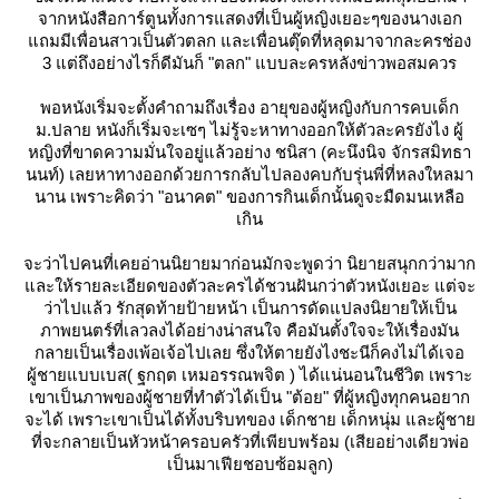
จากหนังสือการ์ตูนทั้งการแสดงที่เป็นผู้หญิงเยอะๆของนางเอก
ถมมีเพื่อนสาวเป็นตัวตลก และเพื่อนตุ๊ดที่หลุดมาจากละครช่อง
3 แต่ถึงอย่างไรก็ดีมันก็ "ตลก" แบบละครหลังข่าวพอสมควร
พอหนังเริ่มจะตั้งคำถามถึงเรื่อง อายุของผู้หญิงกับการคบเด็ก
ม.ปลาย หนังก็เริ่มจะเซๆ ไม่รู้จะหาทางออกให้ตัวละครยังไง ผู้
หญิงที่ขาดความมั่นใจอยู่แล้วอย่าง ชนิสา (คะนึงนิจ จักรสมิทธา
นนท์) เลยหาทางออกด้วยการกลับไปลองคบกับรุ่นพี่ที่หลงใหลมา
นาน เพราะคิดว่า "อนาคต" ของการกินเด็กนั้นดูจะมืดมนเหลือ
เกิน
จะว่าไปคนที่เคยอ่านนิยายมาก่อนมักจะพูดว่า นิยายสนุกกว่ามาก
ละให้รายละเอียดของตัวละครได้ชวนฝันกว่าตัวหนังเยอะ แต่จะ
ว่าไปแล้ว รักสุดท้ายป้ายหน้า เป็นการดัดแปลงนิยายให้เป็น
ภาพยนตร์ที่เลวลงได้อย่างน่าสนใจ คือมันตั้งใจจะให้เรื่องมัน
กลายเป็นเรื่องเพ้อเจ้อไปเลย ซึ่งให้ตายยังไงชะนีก็คงไม่ได้เจอ
ผู้ชายแบบเบส( ฐกฤต เหมอรรณพจิต ) ได้แน่นอนในชีวิต เพราะ
เขาเป็นภาพของผู้ชายที่ทำตัวได้เป็น "ต้อย" ที่ผู้หญิงทุกคนอยาก
จะได้ เพราะเขาเป็นได้ทั้งบริบทของ เด็กชาย เด็กหนุ่ม และผู้ชา
ที่จะกลายเป็นหัวหน้าครอบครัวที่เพียบพร้อม (เสียอย่างเดียวพ่อ
เป็นมาเฟียชอบซ้อมลูก)