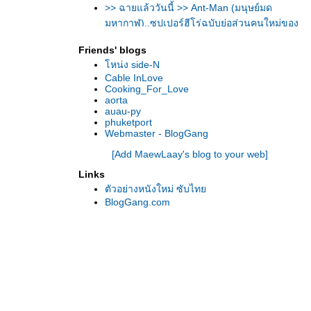
>> ฉายแล้ววันนี้ >> Ant-Man (มนุษย์มด
มหากาฬ)..ซุปเปอร์ฮีโร่ฉบับย่อส่วนคนใหม่ของ
ค่ายมาร์เวล
Friends' blogs
>> ชมตัวอย่างที่ 2ของหนัง Batman v
หน่ง side-N
Superman: Dawn of Justice (แบทแมน ปะทะ
Cable InLove
ซูเปอร์แมน : แสงอรุณแห่งยุติธรรม) (ซับไทย)
Cooking_For_Love
>> ฉายแล้ววันนี้ >>Terminator: Genisys (ฅน
aorta
auau-py
เหล็ก: มหาวิบัติจักรกลยึดโลก)..สงครามระหว่าง
phuketport
มนุษย์และเครื่องจักรสังหาร แอ็คชั่นกระหน่ำ
Webmaster - BlogGang
เหนือกว่าที่เคยมีมา
[Add MaewLaay's blog to your web]
อ็คชั่นจัดเต็มกับนักส่งมือพระกาฬของคน
Links
หม่..ในตัวอย่างหนัง: The Transporter
ตัวอย่างหนังใหม่ ซับไท
Refueled (คนระห่ำคว่ำนรก) ซับไท
BlogGang.com
>> ฉายแล้ววันนี้ >> Maggie (ซอมบี้ลูกคน
เหล็ก)
>> ฉายแล้ววันนี้ >> Survivor (เกมล่าระเบิด
เมือง)... Insidious: Chapter 3 (วิญญาณตามติด
3)
>> ฉายแล้ววันนี้ >> Jurassic World (จูราสสิค
เวิลด์)...สวนสนุกเปิดแล้ว มหึมาภาพยนตร์แอ็
คชั่นฟอร์มยักษ์