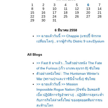
1
2
3
4
5
6
7
8
9
10
11
12
13
14
15
16
17
18
19
20
21
22
23
24
25
26
27
28
29
30
31
6 มีนาคม 2558
>> ฉายแล้ววันนี้ >> Chappie (แชปปี้ จักรกล
เปลี่ยนโลก)...จากผู้กำกับ Distric 9 และElysium
All Blogs
>> Fast 8 มาแล้ว...ในตัวอย่างหนัง The Fate
of the Furious (เร็ว แรงทะลุนรก 8) ซับไท
ตัวอย่างหนังใหม่ : The Huntsman Winter's
War (พรานป่าและราชินีน้ำแข็ง) ซับไท
>> ฉายแล้ววันนี้ >> Mission
Impossible:Rogue Nation (มิชชั่น อิมพอสสิ
เบิ้ล:ปฎิบัติการรัฐอำพราง) ..ปฏิบัติการสุดระห่ำ
กับภารกิจไล่ล่าครั้งใหม่ ของสุดยอดทีมจารชน
สะท้านโลก