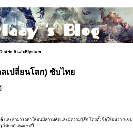
บ Distric 9 และElysium
รกลเปลี่ยนโลก) ซับไท
์
 และสามารถทำให้มันมีความคิดและมีความรู้สึก โดยตั้งชื่อให้มันว่า 'แชปป
)
ห้มากำจัดแชปปี้