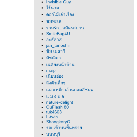
Invisible Guy
ไร้นาม
ดอกไม้เล่าเรื่อง
ชมทะเล
ร่วมรัก...สมัครสมาน
SmileBug4U
อะธีลาส
jan_tanoshii
ขิม เมธาวี
มัชฌิมา
เฉลียงหน้าบ้าน
maip
เนียนอ๋อง
ลิงตัวเล็กๆ
มวเหมียวอ้วนกลมสีชมพู
ม ง ป อ
nature-delight
OuFlash 80
tuk4603
L-twin
ShongkoryO
รอยเท้าบนพื้นทรา
นนทบุรี