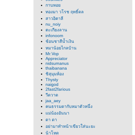
กาบหอ
ทองมา วโรช ฤทธิ์ดล
สาวอิตาลี
nu_noiy
ตะเกียงลาน
infonoom
ช้อนชาสีน้ำเงิน
หมาน้อยไกลบ้าน
Mr.Vop
Appreciator
nidsumanus
thaibanana
ชิสุมุมห้อง
Thysty
naigod
2fast2farious
วีดวาด
jaa_aey
คนธรรมดากับหมาตัวหนึ่ง
ม่น้องอันนา
ดา ดา
อย่ามาทำหน้าเขียวใส่นะยะ
น้าโหด