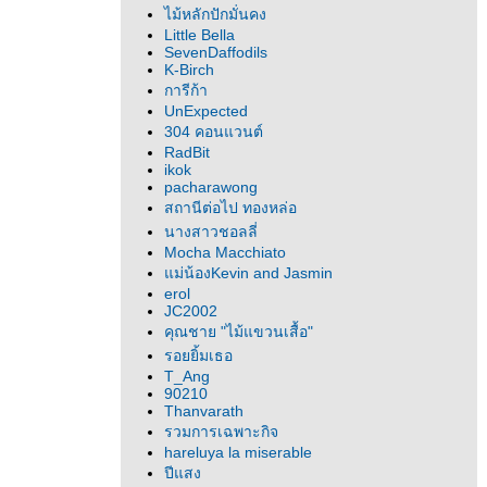
ไม้หลักปักมั่นคง
Little Bella
SevenDaffodils
K-Birch
การีก้า
UnExpected
304 คอนแวนต์
RadBit
ikok
pacharawong
สถานีต่อไป ทองหล่อ
นางสาวชอลลี่
Mocha Macchiato
ม่น้องKevin and Jasmin
erol
JC2002
คุณชาย "ไม้แขวนเสื้อ"
รอยยิ้มเธอ
T_Ang
90210
Thanvarath
รวมการเฉพาะกิจ
hareluya la miserable
ปีแสง