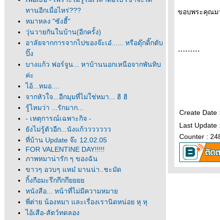
ทานอีกเมื่อไหร่???
ขอบพระคุณมา
หมาหลง "ซังฮี้"
วุ่นวายกันในบ้าน(อีกครั้ง)
อาลัยจากการจากไปของจ๊ะเอ๋...... หรือดุ๊กดิ๊กตับ
......
...
ปิ๊ง
บางแก้ว ฟอร์จูน... หาบ้านนอกเหนือจากพันทิบ
ค่ะ
ไอ้...หมอ....
จากหัวใจ...อีกมุมที่ไม่ใช่หมา... ฮิ ฮิ
รู้ไหมว่า ...รักมาก...
Create Date
- เหตุการณ์เฉพาะกิจ -
Last Update 
ังไม่รู้ตัวอีก...นังแก้ววววววว
Counter : 24
ที่บ้าน Update จ๊ะ 12.02.05
FOR VALENTINE DAY!!!!!
ภาพหมาน่ารัก ๆ ของฉัน
ขาวๆ อวบๆ แหม๋ มานน่า..ชะมัด
กิ้งกือมะรึกกึกกึ
หนังสือ... หน้าที่ไม่มีความหมา
พี่ต่าย น้องหมา และเรื่องเรานิดหน่อย หุ หุ
ไอ้เสือ-สัตว์ทดลอง