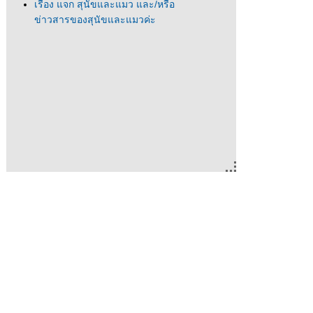
เรื่อง แจก สุนัขและแมว และ/หรือ
ข่าวสารของสุนัขและแมวค่ะ