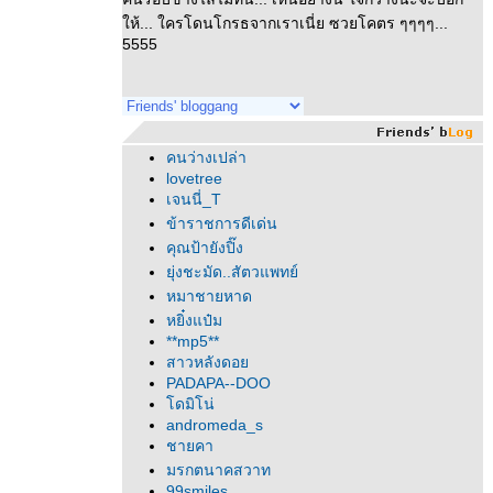
ห้... ใครโดนโกรธจากเราเนี่ย ซวยโคตร ๆๆๆๆ...
5555
คนว่างเปล่า
lovetree
เจนนี่_T
ข้าราชการดีเด่น
คุณป้ายังปิ๊ง
ุ่งชะมัด..สัตวแพทย์
หมาชายหาด
หยิ๋งแป๋ม
**mp5**
สาวหลังดอ
PADAPA--DOO
ดมิโน่
andromeda_s
ชายคา
มรกตนาคสวาท
99smiles