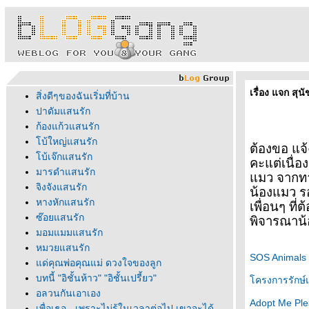
เรื่อง แจก ส
สิ่งดีๆของฉันเริ่มที่บ้าน
ปาดัมแสนรัก
ก้องแก้วแสนรัก
บ้ใหญ่แสนรัก
ต้องขอ แจ้
บ้เจ๊กแสนรัก
คะแต่เนื่อ
มารดำแสนรัก
มว จากทาง
จิงจังแสนรัก
น้องแมว รอ
หางหักแสนรัก
เพื่อนๆ ที
ซ๊อยแสนรัก
พิจารณาน
มอมแมมแสนรัก
หมวยแสนรัก
SOS Animals 
ด่คุณพ่อคุณแม่ ดวงใจของลูก
บทนี้ "อิชั้นห้าว" "อิชั้นเปรี้ยว"
ครงการรักษ์
อลวนกันเอาเอง
Adopt Me Pl
เพื่อเธอ - เพราะไม่รู้ในเวลาต่อไป เขาจะได้