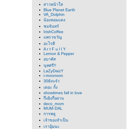
สาวหน้าใส
Blue Planet Earth
VA_Dolphin
น้องหอมแดง
ชมจันทร์
IrishCoffee
พรวขวัญ
อะไรดี
A r t F u l l Y
Lemon & Pepper
อบาคัส
นุทศรี!!
LaZyDaizY
i-moonoon
30ยังแจ๋ว
เดอะ กั้ง
showtimes fall in love
กึ่งยิงกึ่งผ่าน
deco_mom
MUM-DAL
การพลู
เจ้าของจำเป็น
เราอุ้มนะ