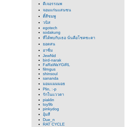
ดีเจอรรณพ
จอมแก่นแสนซน
ตี๋สีชมพู
วนิส
egotech
sodakung
ที่ได้พบกับเธอ นั่นคือโชคชะตา
อดสน
อาซิ่ม
JewNid
bird-narak
FaRaWaYGiRL
filmgus
shinsoul
sananda
มอมแมมมอธ
Plin, :-p
รักในแววตา
piaklin
toy9b
pinkydog
อุ้มสี
Due_n
RAT CYCLE