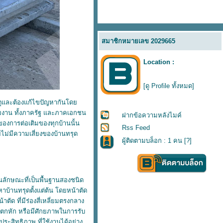
สมาชิกหมายเลข 2029665
Location :
[ดู Profile ทั้งหมด]
เหตุและต้องแก้ไขปัญหากันโด
ยงาน ทั้งภาครัฐ และภาคเอกชน
ฝากข้อความหลังไมค์
นของการต่อเติมของทุกบ้านนั้น
Rss Feed
ไม่มีความเสี่ยงของบ้านทรุด
ผู้ติดตามบล็อก : 1 คน [
?
]
นลักษณะที่เป็นพื้นฐานสองชนิด
บ้านทรุดตั้งแต่ต้น โดยหน้าตัด
ัด ที่มีร่องสี่เหลี่ยมตรงกลาง
แตกหัก หรือมีศักยภาพในการรับ
มีประสิทธิภาพ ที่ใช้งานได้อย่าง