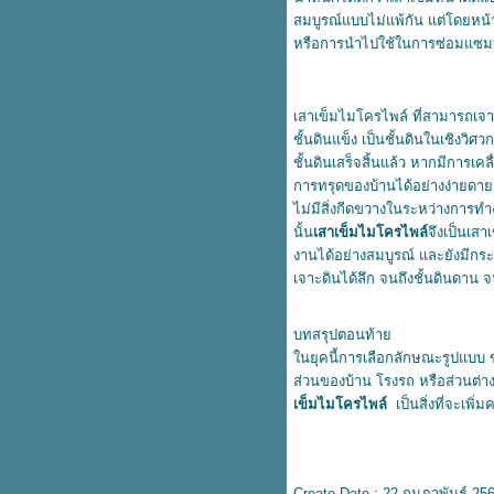
เสาเข็มไมโครไพล์
สมบูรณ์แบบไม่แพ้กัน แต่โดยหน้าต
เสาเข็มไอหรือเสาเข็มรูปตัวไอ เสา
หรือการนำไปใช้ในการซ่อมแซมบ้าน
เข็มที่ทั้งทนทั้งถูก
มิติที่ครบวงจร สำหรับการใช้งาน
ขอบคันหินสำเร็จรูป
เสาเข็มไมโครไพล์ ที่สามารถเจาะ
เสารั้วอัดแรง เสารั้วสำหรับพื้นที่
ชั้นดินแข็ง เป็นชั้นดินในเชิงว
การเกษตรและอีกหลากหลา
ชั้นดินเสร็จสิ้นแล้ว หากมีการเ
ประโยชน์ใช้สอ
การทรุดของบ้านได้อย่างง่ายดาย
ตกแต่งสวยด้วยงบหลักร้อย แต่วิวที่
ไม่มีสิ่งกีดขวางในระหว่างการทำง
ได้เป็นหลักล้าน เมื่อใช้ขอบคันหิน
นั้น
เสาเข็มไมโครไพล์
จึงเป็นเสา
สำเร็จรูป
งานได้อย่างสมบูรณ์ และยังมีก
ขอบคันหินสำเร็จรูป กับมุมสวยๆ
เจาะดินได้ลึก จนถึงชั้นดินดาน
นสวนของทุกบ้าน
เสาเข็มไมโครไพล์กับรูปแบบของ
บทสรุปตอนท้า
การนำไปใช้งานที่นิยมในยุคนี้
นยุคนี้การเลือกลักษณะรูปแบบ ของ
ส่วนต่อเติมของทุกบ้าน จำเป็นต้อง
ส่วนของบ้าน โรงรถ หรือส่วนต่างๆ 
ช้เสาเข็มไมโครไพล์ เพื่อตัดปัญหา
เข็มไมโครไพล์
เป็นสิ่งที่จะเพิ่
การทรุดตัว
การกั้นเขตแดน หรือทำแนวรั้วด้ว
ลวดตาข่ายถัก
การใช้งานอย่างเอนกประสงค์ของ
Create Date : 22 กุมภาพันธ์ 25