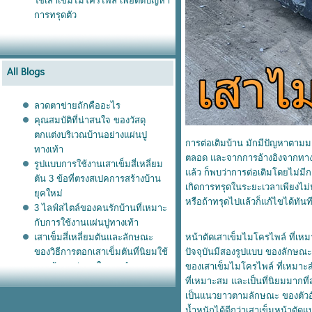
ช้เสาเข็มไมโครไพล์ เพื่อตัดปัญหา
การทรุดตัว
ลวดตาข่ายถักคืออะไร
คุณสมบัติที่น่าสนใจ ของวัสดุ
ตกแต่งบริเวณบ้านอย่างแผ่นปู
การต่อเติมบ้าน มักมีปัญหาตามมา
ทางเท้า
ตลอด และจากการอ้างอิงจากทางห
รูปแบบการใช้งานเสาเข็มสี่เหลี่ยม
ล้ว ก็พบว่าการต่อเติมโดยไม่มีกา
ตัน 3 ข้อที่ตรงสเปคการสร้างบ้าน
เกิดการทรุดในระยะเวลาเพียงไม่น
ุคใหม่
หรือถ้าทรุดไปแล้วก็แก้ไขได้ทันท
3 ไลฟ์สไตล์ของคนรักบ้านที่เหมาะ
กับการใช้งานแผ่นปูทางเท้า
เสาเข็มสี่เหลี่ยมตันและลักษณะ
หน้าตัดเสาเข็มไมโครไพล์ ที่เห
ของวิธีการตอกเสาเข็มตันที่นิยมใช้
ปัจจุบันมีสองรูปแบบ ของลักษณะห
รวมข้อมูลน่าสนใจของกำแพง
ของเสาเข็มไมโครไพล์ ที่เหมาะส
สำเร็จรูป ที่เป็นที่นิยมแพร่หลายใน
ที่เหมาะสม และเป็นที่นิยมมากที่
ทุกบ้านของยุคนี้
เป็นแนวยาวตามลักษณะ ของตัวอั
ทำไมยุคนี้ จึงมีความนิยม ใช้งาน
น้ำหนักได้ดีกว่าเสาเข็มหน้าตัด