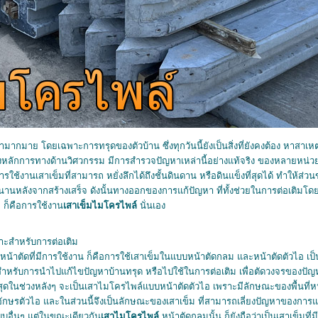
มากมาย โดยเฉพาะการทรุดของตัวบ้าน ซึ่งทุกวันนี้ยังเป็นสิ่งที่ยังคงต้อง หาสา
ลักการทางด้านวิศวกรรม มีการสำรวจปัญหาเหล่านี้อย่างแท้จริง ของหลายหน่ว
รใช้งานเสาเข็มที่สามารถ หยั่งลึกได้ถึงชั้นดินดาน หรือดินแข็งที่สุดได้ ทำให้ส่ว
านหลังจากสร้างเสร็จ ดังนั้นทางออกของการแก้ปัญหา ที่ทั้งช่วยในการต่อเติมโดย
ี ก็คือการใช้งาน
เสาเข็มไมโครไพล์
นั่นเอง
มาะสำหรับการต่อเติม
น้าตัดที่มีการใช้งาน ก็คือการใช้เสาเข็มในแบบหน้าตัดกลม และหน้าตัดตัวไอ เป็
ำหรับการนำไปแก้ไขปัญหาบ้านทรุด หรือไปใช้ในการต่อเติม เพื่อตัดวงจรของปัญหา
สุดในช่วงหลังๆ จะเป็นเสาไมโครไพล์แบบหน้าตัดตัวไอ เพราะมีลักษณะของพื้นที่หน้าต
กษรตัวไอ และในส่วนนี้จึงเป็นลักษณะของเสาเข็ม ที่สามารถเลี่ยงปัญหาของการ
แบบอื่นๆ แต่ในขณะเดียวกัน
เสาไมโครไพล์
หน้าตัดกลมนั้น ก็ยังถือว่าเป็น
เสาเข็ม
ที่