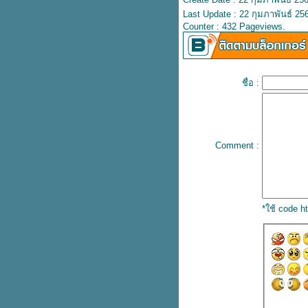
ลวดตาข่ายถัก
Last Update : 22 กุมภาพันธ์ 25
คงความสวยงามของบล็อคปูพื้น
Counter : 432 Pageviews.
ด้วยขอบคันหินสำเร็จรูป
ปูพื้นทุกรูปแบบ จบงานด้วยแผ่นปู
ทางเท้า
นวัตกรรมใหม่ของงานฐานราก
ชื่อ :
ที่มาพร้อมกับแบบหล่อฟุตติ้ง
สำเร็จรูป
กฏระเบียบของเสาไฟฟ้าและระยะ
ห่างระหว่างสิ่งปลูกสร้าง
Comment :
มิติใหม่ของการสร้างรั้วบ้าน ด้วยรั้ว
สำเร็จรูป
เสาเข็มสี่เหลี่ยมตันวัสดุที่สำคัญของ
ฐานราก
*ใช้ code 
เสาเข็มสี่เหลี่ยมตัน เสาเข็ม
คอนกรีตเสริมเหล็กมาตรฐาน มอก.
กำแพงสำเร็จรูป คุ้มกว่า ติดตั้ง
สะดวกกว่า
งานฐานรากและเสาเข็มไอ ตัวแปร
คุณภาพงานก่อสร้าง
บ้านริมแม่น้ำหรือพื้นที่ก่อสร้างใน