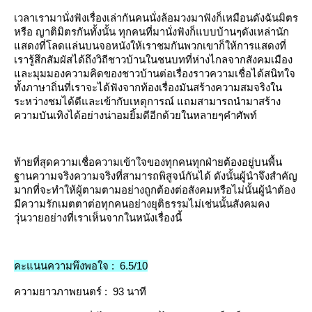
เวลาเรามานั่งฟังเรื่องเล่ากันคนนั่งล้อมวงมาฟังก็เหมือนดังฉันมิตร
หรือ ญาติมิตรกันทั้งนั้น
ทุกคนที่มานั่งฟังก็แบบบ้านๆดังเหล่านัก
สดงที่โลดแล่นบนจอหนังให้เราชมกันพวกเขาก็ให้การแสดงที่
เรารู้สึกสัมผัสได้ถึงวิถีชาวบ้านในชนบทที่ห่างไกลจากสังคมเมือง
ละมุมมองความคิดของชาวบ้านต่อเรื่องราวความเชื่อได้สนิทใจ
ทั้งภาษาถิ่นที่เราจะได้ฟังจากท้องเรื่องมันสร้างความสมจริงใน
ระหว่างชมได้ดีและเข้ากับเหตุการณ์ แถมสามารถนำมาสร้าง
ความบันเทิงได้อย่างน่าอมยิ้มดีอีกด้วยในหลายๆคำศัพท์
ท้ายที่สุดความเชื่อความเข้าใจของทุกคนทุกฝ่ายต้องอยู่บนพื้น
ฐานความจริงความจริงที่สามารถพิสูจน์กันได้ ดังนั้นผู้นำจึงสำคัญ
มากที่จะทำให้ผู้ตามตามอย่างถูกต้องต่อสังคมหรือไม่นั้นผู้นำต้อง
มีความรักเมตตาต่อทุกคนอย่างยุติธรรมไม่เช่นนั้นสังคมคง
วุ่นวายอย่างที่เราเห็นจากในหนังเรื่องนี้
คะแนนความพึงพอใจ
:
6.5/10
ความยาวภาพยนตร์
:
93
นาที